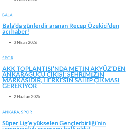
BALA
Bala’da günlerdir aranan Recep Özekici’den
acı haber!
3 Nisan 2026
SPOR
AKK TOPLANTISI’NDA METİN AKYÜZ’DEN
ANKARAGÜCÜ ÇIKIŞI: ŞEHRİMİZİN
MARKASIDIR, HERKESİN SAHİP ÇIKMASI
GEREKİYOR
2 Haziran 2025
ANKARA
,
SPOR
Süper Lig’e yükselen Gençlerbirliği’nin
şampiyonluk programı belli oldu!