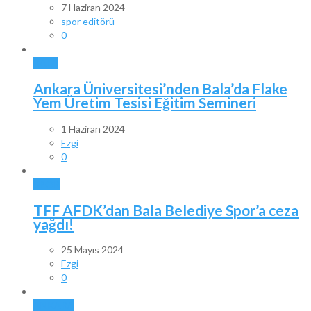
7 Haziran 2024
spor editörü
0
BALA
Ankara Üniversitesi’nden Bala’da Flake
Yem Üretim Tesisi Eğitim Semineri
1 Haziran 2024
Ezgi
0
SPOR
TFF AFDK’dan Bala Belediye Spor’a ceza
yağdı!
25 Mayıs 2024
Ezgi
0
ANKARA