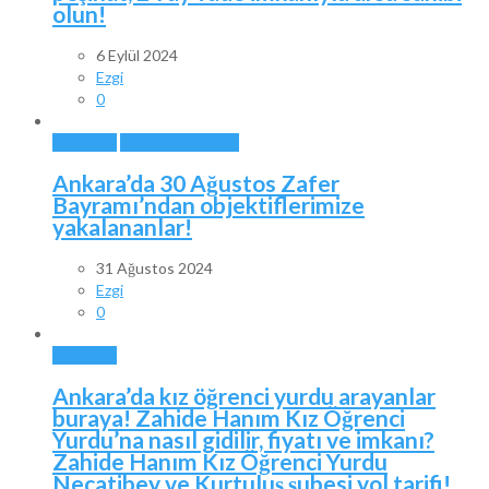
olun!
6 Eylül 2024
Ezgi
0
ANKARA
ÖZEL HABERLER
Ankara’da 30 Ağustos Zafer
Bayramı’ndan objektiflerimize
yakalananlar!
31 Ağustos 2024
Ezgi
0
ANKARA
Ankara’da kız öğrenci yurdu arayanlar
buraya! Zahide Hanım Kız Öğrenci
Yurdu’na nasıl gidilir, fiyatı ve imkanı?
Zahide Hanım Kız Öğrenci Yurdu
Necatibey ve Kurtuluş şubesi yol tarifi!