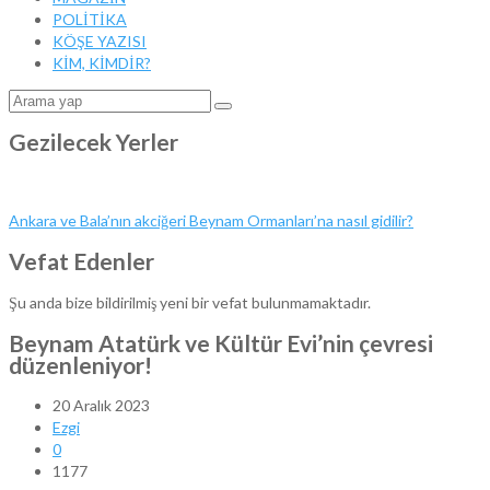
POLİTİKA
KÖŞE YAZISI
KİM, KİMDİR?
Gezilecek Yerler
Ankara ve Bala’nın akciğeri Beynam Ormanları’na nasıl gidilir?
Vefat Edenler
Şu anda bize bildirilmiş yeni bir vefat bulunmamaktadır.
Beynam Atatürk ve Kültür Evi’nin çevresi
düzenleniyor!
20 Aralık 2023
Ezgi
0
1177