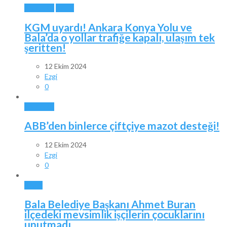
ANKARA
BALA
KGM uyardı! Ankara Konya Yolu ve
Bala’da o yollar trafiğe kapalı, ulaşım tek
şeritten!
12 Ekim 2024
Ezgi
0
ANKARA
ABB’den binlerce çiftçiye mazot desteği!
12 Ekim 2024
Ezgi
0
BALA
Bala Belediye Başkanı Ahmet Buran
ilçedeki mevsimlik işçilerin çocuklarını
unutmadı