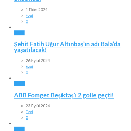
1 Ekim 2024
Ezgi
0
BALA
Şehit Fatih Uğur Altınbaş’ın adı Bala’da
yaşatılacak!
26 Eylül 2024
Ezgi
0
SPOR
ABB Fomget Beşiktaş’ı 2 golle geçti!
23 Eylül 2024
Ezgi
0
BALA