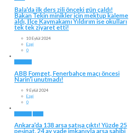
Bala’da ilk ders zili önceki gün çaldı!
Bakan Tekin minikler için mektup kaleme
aldı, İlçe Kaymakamı Yıldırım ise okulları
tek tek ziyaret etti!
10 Eylül 2024
Ezgi
0
ANKARA
ABB Fomget, Fenerbahçe maçı öncesi
Narin’i unutmadı!
9 Eylül 2024
Ezgi
0
ANKARA
BALA
Ankara’da 138 arsa satışa çıktı! Yüzde 25
peşinat, 24 ay vade imkanıyla arsa sahibi