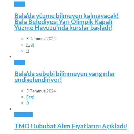
BALA
Bala’da yüzme bilmeyen kalmayacak!
Bala Belediyesi Yarı Olimpik Kapalı
Yüzme Havuzu’nda kurslar başladı!
8 Temmuz 2024
Ezgi
0
BALA
Bala’da sebebi bilinmeyen yangınlar
endişelendiriyor!
5 Temmuz 2024
Ezgi
0
GÜNDEM
TMO Hububat Alım Fiyatlarını Açıkladı!