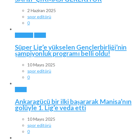
2 Haziran 2025
spor editörü
0
ANKARA
SPOR
Süper Lig’e yükselen Gençlerbirliği’nin
şampiyonluk programı belli oldu!
10 Mayıs 2025
spor editörü
0
SPOR
Ankaragücü bir ilki başararak Manisa’nın
golüyle 1. Lig’e veda etti
10 Mayıs 2025
spor editörü
0