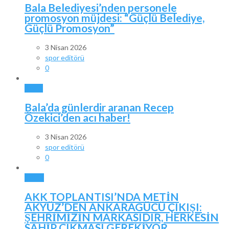
Bala Belediyesi’nden personele
promosyon müjdesi: “Güçlü Belediye,
Güçlü Promosyon”
3 Nisan 2026
spor editörü
0
BALA
Bala’da günlerdir aranan Recep
Özekici’den acı haber!
3 Nisan 2026
spor editörü
0
SPOR
AKK TOPLANTISI’NDA METİN
AKYÜZ’DEN ANKARAGÜCÜ ÇIKIŞI:
ŞEHRİMİZİN MARKASIDIR, HERKESİN
SAHİP ÇIKMASI GEREKİYOR