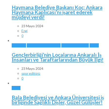
Haymana Belediye Başkanı Koç: Ankara
Haymana Kaplıcası’nı işaret ederek
müjdeyi verdi!
23 Mayıs 2024
Ezgi
0
ANKARA
ANKARA TAKIMLARI
GENÇLERBİRLİĞİ
SPOR
Gençlerbirliği’nin Localarına Ankaralı İş
İnsanları ve Taraftarlarından Büyük İlgi!
23 Mayıs 2024
spor editörü
0
BALA
Bala Belediyesi ve Ankara Üniversitesi iş
birliğinde Sağlıklı Dişler, Güzel Gülüşler!