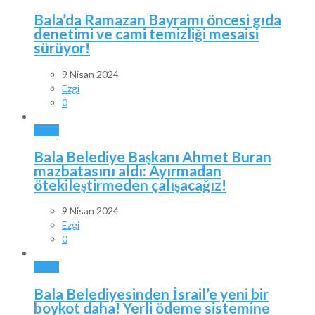
Bala’da Ramazan Bayramı öncesi gıda
denetimi ve cami temizliği mesaisi
sürüyor!
9 Nisan 2024
Ezgi
0
BALA
Bala Belediye Başkanı Ahmet Buran
mazbatasını aldı: Ayırmadan
ötekileştirmeden çalışacağız!
9 Nisan 2024
Ezgi
0
BALA
Bala Belediyesinden İsrail’e yeni bir
boykot daha! Yerli ödeme sistemine