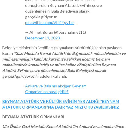
dönüştürülen Beynam Atatürk Evi'nin çevre
düzenlemesini Bala Belediyesi olarak
gerçekleştiriyoruz.
pic.twitter.com/Vhl4Egv1xr
— Ahmet Buran (@buranahmet11)
December 19, 2023
Belediye ekiplerinin ivedilikle çalışmalarını sürdürdüğü anları paylaşan
Buran
“Gazi Mustafa Kemal Atatürk’ün Bağımsızlık mücadelemizin ve
milli egemenliğin kalbi Ankara’mıza gelirken ilçemiz Beynam
mahallemizde konakladığı ve müze haline dönüştürülen Beynam
Atatürk Evi’nin çevre düzenlemesini Bala Belediyesi olarak
gerçekleştiriyoruz.”
ifadeleri kullandı.
Ankara ve Bala’nın akciğeri Beynam
Ormanları’na nasıl gidilir?
BEYNAM ATATÜRK VE KÜLTÜR EVİNİN YER ALDIĞI “BEYNAM
ATATÜRK ORMANLARI”NA DAİR YAZIMIZI OKUYABİLİRSİNİZ
BEYNAM ATATÜRK ORMANLARI
Ulu Önder Gazi Mustafa Kemal Atatürk’ün Ankara’ya gelmeden önce