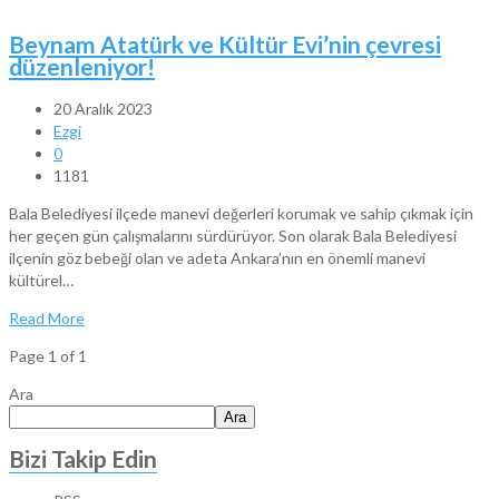
Beynam Atatürk ve Kültür Evi’nin çevresi
düzenleniyor!
20 Aralık 2023
Ezgi
0
1181
Bala Belediyesi ilçede manevi değerleri korumak ve sahip çıkmak için
her geçen gün çalışmalarını sürdürüyor. Son olarak Bala Belediyesi
ilçenin göz bebeği olan ve adeta Ankara’nın en önemli manevi
kültürel…
Read More
Page 1 of 1
Ara
Ara
Bizi Takip Edin