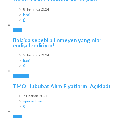
8 Temmuz 2024
Ezgi
0
BALA
Bala’da sebebi bilinmeyen yangınlar
endişelendiriyor!
5 Temmuz 2024
Ezgi
0
GÜNDEM
TMO Hububat Alım Fiyatlarını Açıkladı!
7 Haziran 2024
spor editörü
0
BALA