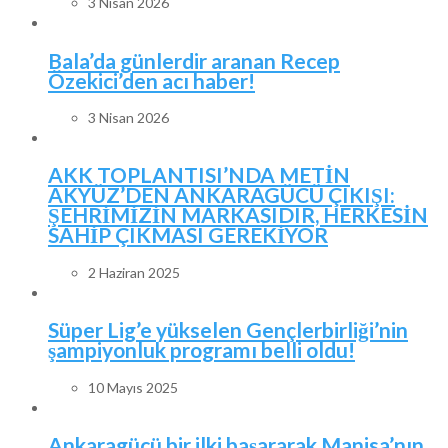
3 Nisan 2026
Bala’da günlerdir aranan Recep
Özekici’den acı haber!
3 Nisan 2026
AKK TOPLANTISI’NDA METİN
AKYÜZ’DEN ANKARAGÜCÜ ÇIKIŞI:
ŞEHRİMİZİN MARKASIDIR, HERKESİN
SAHİP ÇIKMASI GEREKİYOR
2 Haziran 2025
Süper Lig’e yükselen Gençlerbirliği’nin
şampiyonluk programı belli oldu!
10 Mayıs 2025
Ankaragücü bir ilki başararak Manisa’nın