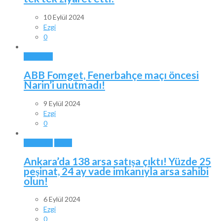
10 Eylül 2024
Ezgi
0
ANKARA
ABB Fomget, Fenerbahçe maçı öncesi
Narin’i unutmadı!
9 Eylül 2024
Ezgi
0
ANKARA
BALA
Ankara’da 138 arsa satışa çıktı! Yüzde 25
peşinat, 24 ay vade imkanıyla arsa sahibi
olun!
6 Eylül 2024
Ezgi
0