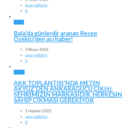
spor editörü
0
BALA
Bala’da günlerdir aranan Recep
Özekici’den acı haber!
3 Nisan 2026
spor editörü
0
SPOR
AKK TOPLANTISI’NDA METİN
AKYÜZ’DEN ANKARAGÜCÜ ÇIKIŞI:
ŞEHRİMİZİN MARKASIDIR, HERKESİN
SAHİP ÇIKMASI GEREKİYOR
2 Haziran 2025
spor editörü
0