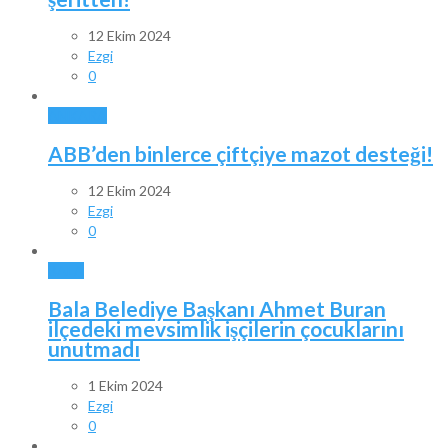
12 Ekim 2024
Ezgi
0
ANKARA
ABB’den binlerce çiftçiye mazot desteği!
12 Ekim 2024
Ezgi
0
BALA
Bala Belediye Başkanı Ahmet Buran
ilçedeki mevsimlik işçilerin çocuklarını
unutmadı
1 Ekim 2024
Ezgi
0