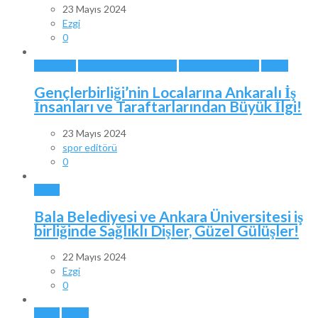
23 Mayıs 2024
Ezgi
0
ANKARA
ANKARA TAKIMLARI
GENÇLERBİRLİĞİ
SPOR
Gençlerbirliği’nin Localarına Ankaralı İş
İnsanları ve Taraftarlarından Büyük İlgi!
23 Mayıs 2024
spor editörü
0
BALA
Bala Belediyesi ve Ankara Üniversitesi iş
birliğinde Sağlıklı Dişler, Güzel Gülüşler!
22 Mayıs 2024
Ezgi
0
BALA
SPOR