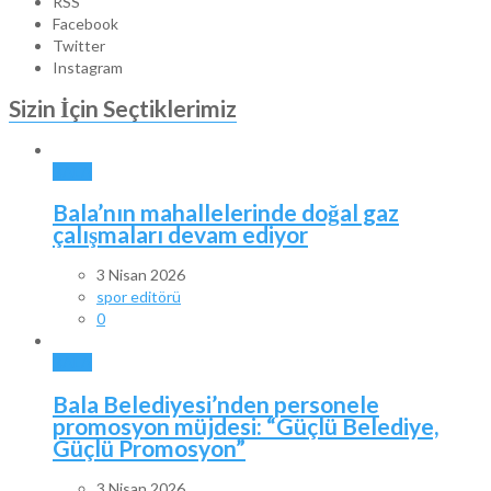
RSS
Facebook
Twitter
Instagram
Sizin İçin Seçtiklerimiz
BALA
Bala’nın mahallelerinde doğal gaz
çalışmaları devam ediyor
3 Nisan 2026
spor editörü
0
BALA
Bala Belediyesi’nden personele
promosyon müjdesi: “Güçlü Belediye,
Güçlü Promosyon”
3 Nisan 2026