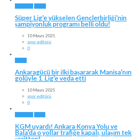
ANKARA
SPOR
Süper Lig’e yükselen Gençlerbirliği’nin
şampiyonluk programı belli oldu!
10 Mayıs 2025
spor editörü
0
SPOR
Ankaragücü bir ilki başararak Manisa’nın
golüyle 1. Lig’e veda etti
10 Mayıs 2025
spor editörü
0
ANKARA
BALA
KGM uyardı! Ankara Konya Yolu ve
Bala’da o yollar trafiğe kapalı, ulaşım tek
şeritten!