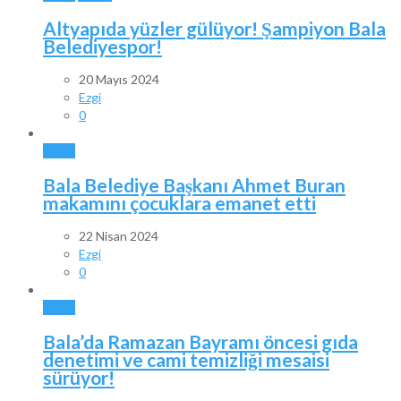
Altyapıda yüzler gülüyor! Şampiyon Bala
Belediyespor!
20 Mayıs 2024
Ezgi
0
BALA
Bala Belediye Başkanı Ahmet Buran
makamını çocuklara emanet etti
22 Nisan 2024
Ezgi
0
BALA
Bala’da Ramazan Bayramı öncesi gıda
denetimi ve cami temizliği mesaisi
sürüyor!