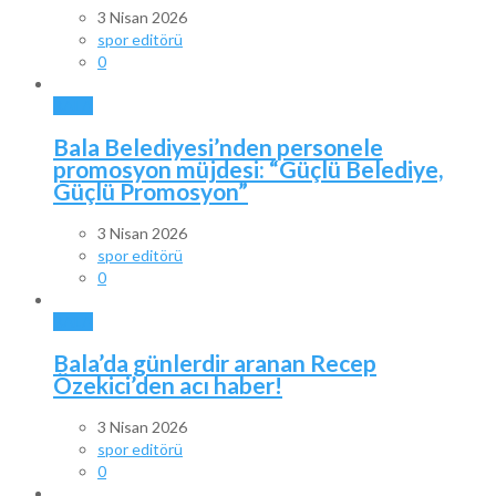
3 Nisan 2026
spor editörü
0
BALA
Bala Belediyesi’nden personele
promosyon müjdesi: “Güçlü Belediye,
Güçlü Promosyon”
3 Nisan 2026
spor editörü
0
BALA
Bala’da günlerdir aranan Recep
Özekici’den acı haber!
3 Nisan 2026
spor editörü
0