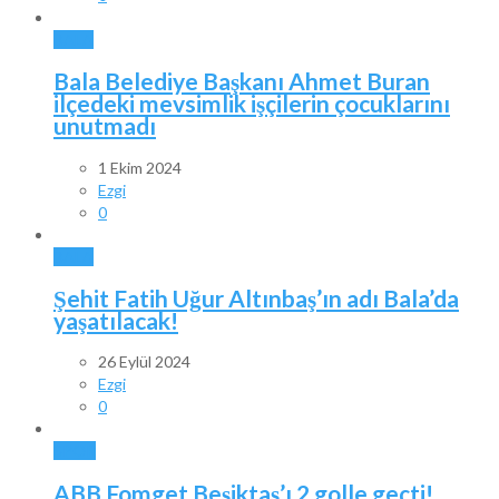
BALA
Bala Belediye Başkanı Ahmet Buran
ilçedeki mevsimlik işçilerin çocuklarını
unutmadı
1 Ekim 2024
Ezgi
0
BALA
Şehit Fatih Uğur Altınbaş’ın adı Bala’da
yaşatılacak!
26 Eylül 2024
Ezgi
0
SPOR
ABB Fomget Beşiktaş’ı 2 golle geçti!