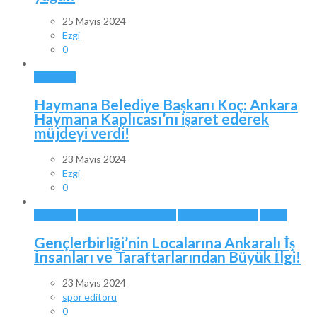
25 Mayıs 2024
Ezgi
0
ANKARA
Haymana Belediye Başkanı Koç: Ankara
Haymana Kaplıcası’nı işaret ederek
müjdeyi verdi!
23 Mayıs 2024
Ezgi
0
ANKARA
ANKARA TAKIMLARI
GENÇLERBİRLİĞİ
SPOR
Gençlerbirliği’nin Localarına Ankaralı İş
İnsanları ve Taraftarlarından Büyük İlgi!
23 Mayıs 2024
spor editörü
0