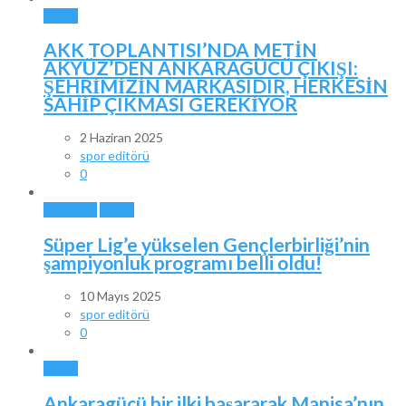
SPOR
AKK TOPLANTISI’NDA METİN
AKYÜZ’DEN ANKARAGÜCÜ ÇIKIŞI:
ŞEHRİMİZİN MARKASIDIR, HERKESİN
SAHİP ÇIKMASI GEREKİYOR
2 Haziran 2025
spor editörü
0
ANKARA
SPOR
Süper Lig’e yükselen Gençlerbirliği’nin
şampiyonluk programı belli oldu!
10 Mayıs 2025
spor editörü
0
SPOR
Ankaragücü bir ilki başararak Manisa’nın