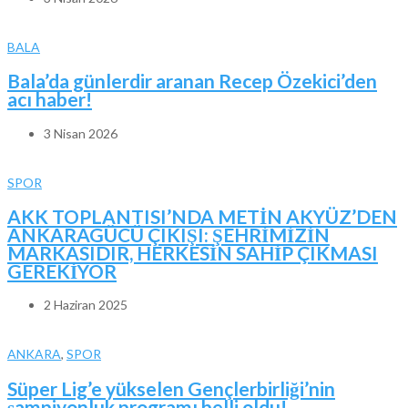
BALA
Bala’da günlerdir aranan Recep Özekici’den
acı haber!
3 Nisan 2026
SPOR
AKK TOPLANTISI’NDA METİN AKYÜZ’DEN
ANKARAGÜCÜ ÇIKIŞI: ŞEHRİMİZİN
MARKASIDIR, HERKESİN SAHİP ÇIKMASI
GEREKİYOR
2 Haziran 2025
ANKARA
,
SPOR
Süper Lig’e yükselen Gençlerbirliği’nin
şampiyonluk programı belli oldu!