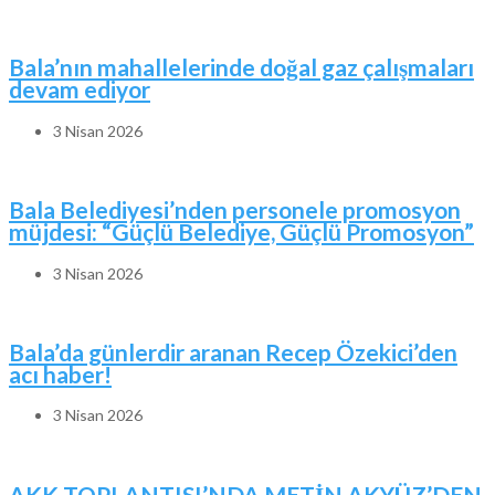
Bala’nın mahallelerinde doğal gaz çalışmaları
devam ediyor
3 Nisan 2026
Bala Belediyesi’nden personele promosyon
müjdesi: “Güçlü Belediye, Güçlü Promosyon”
3 Nisan 2026
Bala’da günlerdir aranan Recep Özekici’den
acı haber!
3 Nisan 2026
AKK TOPLANTISI’NDA METİN AKYÜZ’DEN