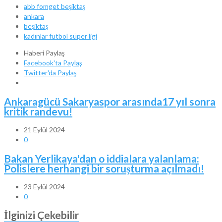
abb fomget beşiktaş
ankara
beşiktaş
kadınlar futbol süper ligi
Haberi Paylaş
Facebook'ta Paylaş
Twitter'da Paylaş
Ankaragücü Sakaryaspor arasında17 yıl sonra
kritik randevu!
21 Eylül 2024
0
Bakan Yerlikaya'dan o iddialara yalanlama:
Polislere herhangi bir soruşturma açılmadı!
23 Eylül 2024
0
İlginizi Çekebilir