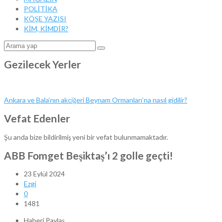
POLİTİKA
KÖŞE YAZISI
KİM, KİMDİR?
Gezilecek Yerler
Ankara ve Bala’nın akciğeri Beynam Ormanları’na nasıl gidilir?
Vefat Edenler
Şu anda bize bildirilmiş yeni bir vefat bulunmamaktadır.
ABB Fomget Beşiktaş’ı 2 golle geçti!
23 Eylül 2024
Ezgi
0
1481
Haberi Paylaş