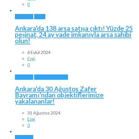
0
ANKARA
BALA
Ankara’da 138 arsa satışa çıktı! Yüzde 25
peşinat, 24 ay vade imkanıyla arsa sahibi
olun!
6 Eylül 2024
Ezgi
0
ANKARA
ÖZEL HABERLER
Ankara’da 30 Ağustos Zafer
Bayramı’ndan objektiflerimize
yakalananlar!
31 Ağustos 2024
Ezgi
0
ANKARA