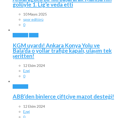
golüyle 1. Lig’e veda etti
10 Mayıs 2025
spor editörü
0
ANKARA
BALA
KGM uyardı! Ankara Konya Yolu ve
Bala’da o yollar trafiğe kapalı, ulaşım tek
şeritten!
12 Ekim 2024
Ezgi
0
ANKARA
ABB’den binlerce çiftçiye mazot desteği!
12 Ekim 2024
Ezgi
0