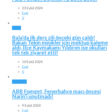
23 Eylül 2024
Ezgi
0
BALA
Bala’da ilk ders zili önceki gün çaldı!
Bakan Tekin minikler için mektup kaleme
aldı, İlçe Kaymakamı Yıldırım ise okulları
tek tek ziyaret etti!
10 Eylül 2024
Ezgi
0
ANKARA
ABB Fomget, Fenerbahçe maçı öncesi
Narin’i unutmadı!
9 Eylül 2024
Ezgi