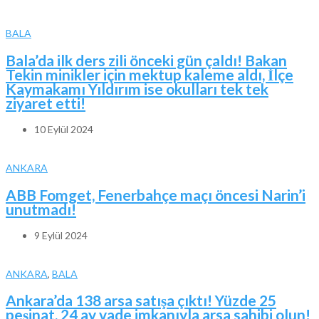
BALA
Bala’da ilk ders zili önceki gün çaldı! Bakan
Tekin minikler için mektup kaleme aldı, İlçe
Kaymakamı Yıldırım ise okulları tek tek
ziyaret etti!
10 Eylül 2024
ANKARA
ABB Fomget, Fenerbahçe maçı öncesi Narin’i
unutmadı!
9 Eylül 2024
ANKARA
,
BALA
Ankara’da 138 arsa satışa çıktı! Yüzde 25
peşinat, 24 ay vade imkanıyla arsa sahibi olun!