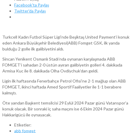
Facebook'ta Paylaş
Twitter'da Paylaş
Turkcell Kadın Futbol Süper Ligi’nde Beşiktaş United Payment’i konuk
eden Ankara Büyükşehir Belediyesi(ABB) Fomget GSK, ilk yarıda
bulduğu 2 golle ilk galibiyetini aldı.
Sincan Yenikent Osmanlı Stadı’nda oynanan karşılaşmada ABB
FOMGET’i sahadan 2-0 üstün ayıran galibiyetin golleri 4. dakikada
Armisa Kuc ile 8. dakikada Olha Ovdiychuk’dan geldi.
Ligin ilk haftasında Fenerbahçe Petrol Ofisi’ne 2-1 mağlup olan ABB
FOMGET, ikinci haftada Amed Sportif Faaliyetler ile 1-1 berabere
kalmıştı.
Öte yandan Başkent temsilcisi 29 Eylül 2024 Pazar günü Vatanspor’a
konuk olacak. Bir sonraki iç saha maçını ise 6 Ekim 2024 Pazar günü
Hakkarigücü ile oynayacak.
Etiketler:
abb fomget