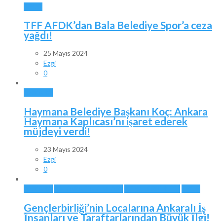
SPOR
TFF AFDK’dan Bala Belediye Spor’a ceza
yağdı!
25 Mayıs 2024
Ezgi
0
ANKARA
Haymana Belediye Başkanı Koç: Ankara
Haymana Kaplıcası’nı işaret ederek
müjdeyi verdi!
23 Mayıs 2024
Ezgi
0
ANKARA
ANKARA TAKIMLARI
GENÇLERBİRLİĞİ
SPOR
Gençlerbirliği’nin Localarına Ankaralı İş
İnsanları ve Taraftarlarından Büyük İlgi!