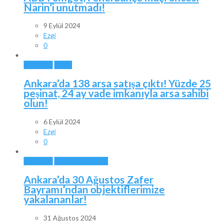
Narin’i unutmadı!
9 Eylül 2024
Ezgi
0
ANKARA
BALA
Ankara’da 138 arsa satışa çıktı! Yüzde 25
peşinat, 24 ay vade imkanıyla arsa sahibi
olun!
6 Eylül 2024
Ezgi
0
ANKARA
ÖZEL HABERLER
Ankara’da 30 Ağustos Zafer
Bayramı’ndan objektiflerimize
yakalananlar!
31 Ağustos 2024