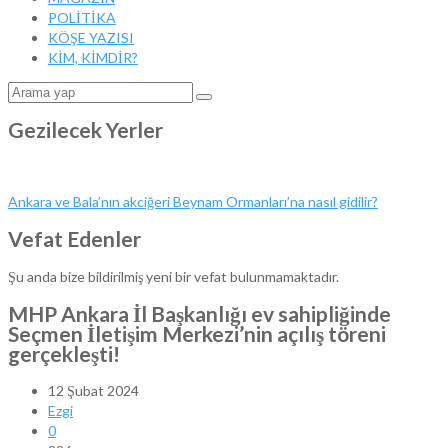
POLİTİKA
KÖŞE YAZISI
KİM, KİMDİR?
Gezilecek Yerler
Ankara ve Bala’nın akciğeri Beynam Ormanları’na nasıl gidilir?
Vefat Edenler
Şu anda bize bildirilmiş yeni bir vefat bulunmamaktadır.
MHP Ankara İl Başkanlığı ev sahipliğinde
Seçmen İletişim Merkezi’nin açılış töreni
gerçekleşti!
12 Şubat 2024
Ezgi
0