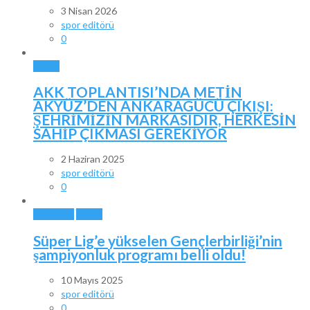
3 Nisan 2026
spor editörü
0
SPOR
AKK TOPLANTISI’NDA METİN
AKYÜZ’DEN ANKARAGÜCÜ ÇIKIŞI:
ŞEHRİMİZİN MARKASIDIR, HERKESİN
SAHİP ÇIKMASI GEREKİYOR
2 Haziran 2025
spor editörü
0
ANKARA
SPOR
Süper Lig’e yükselen Gençlerbirliği’nin
şampiyonluk programı belli oldu!
10 Mayıs 2025
spor editörü
0