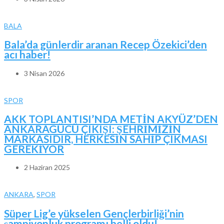
BALA
Bala’da günlerdir aranan Recep Özekici’den
acı haber!
3 Nisan 2026
SPOR
AKK TOPLANTISI’NDA METİN AKYÜZ’DEN
ANKARAGÜCÜ ÇIKIŞI: ŞEHRİMİZİN
MARKASIDIR, HERKESİN SAHİP ÇIKMASI
GEREKİYOR
2 Haziran 2025
ANKARA
,
SPOR
Süper Lig’e yükselen Gençlerbirliği’nin
şampiyonluk programı belli oldu!