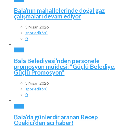
Bala’nın mahallelerinde doğal gaz
çalışmaları devam ediyor
3 Nisan 2026
spor editörü
0
BALA
Bala Belediyesi’nden personele
promosyon müjdesi: “Güçlü Belediye,
Güçlü Promosyon”
3 Nisan 2026
spor editörü
0
BALA
Bala’da günlerdir aranan Recep
Özekici’den acı haber!