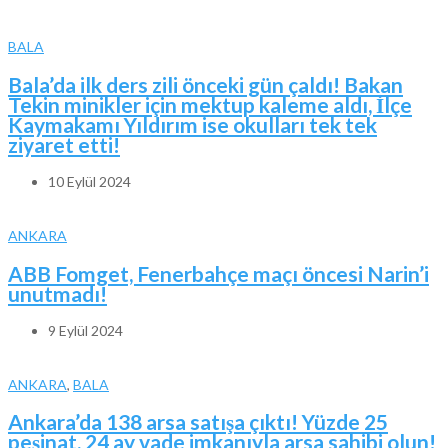
BALA
Bala’da ilk ders zili önceki gün çaldı! Bakan
Tekin minikler için mektup kaleme aldı, İlçe
Kaymakamı Yıldırım ise okulları tek tek
ziyaret etti!
10 Eylül 2024
ANKARA
ABB Fomget, Fenerbahçe maçı öncesi Narin’i
unutmadı!
9 Eylül 2024
ANKARA
,
BALA
Ankara’da 138 arsa satışa çıktı! Yüzde 25
peşinat, 24 ay vade imkanıyla arsa sahibi olun!