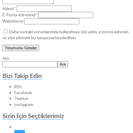
Adınız*
E-Posta Adresiniz*
Websiteniz
Daha sonraki yorumlarımda kullanılması için adım, e-posta adresim
ve site adresim bu tarayıcıya kaydedilsin.
Ara
Ara
Bizi Takip Edin
RSS
Facebook
Twitter
Instagram
Sizin İçin Seçtiklerimiz
BALA