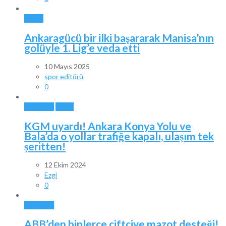
SPOR
Ankaragücü bir ilki başararak Manisa’nın
golüyle 1. Lig’e veda etti
10 Mayıs 2025
spor editörü
0
ANKARA
BALA
KGM uyardı! Ankara Konya Yolu ve
Bala’da o yollar trafiğe kapalı, ulaşım tek
şeritten!
12 Ekim 2024
Ezgi
0
ANKARA
ABB’den binlerce çiftçiye mazot desteği!