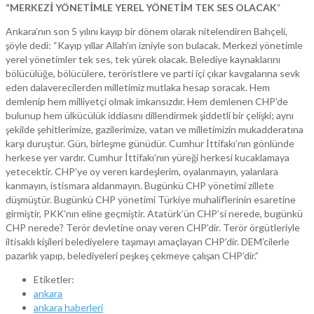
“MERKEZİ YÖNETİMLE YEREL YÖNETİM TEK SES OLACAK
“
Ankara’nın son 5 yılını kayıp bir dönem olarak nitelendiren Bahçeli,
şöyle dedi: “Kayıp yıllar Allah’ın izniyle son bulacak. Merkezi yönetimle
yerel yönetimler tek ses, tek yürek olacak. Belediye kaynaklarını
bölücülüğe, bölücülere, teröristlere ve parti içi çıkar kavgalarına sevk
eden dalaverecilerden milletimiz mutlaka hesap soracak. Hem
demlenip hem milliyetçi olmak imkansızdır. Hem demlenen CHP’de
bulunup hem ülkücülük iddiasını dillendirmek şiddetli bir çelişki; aynı
şekilde şehitlerimize, gazilerimize, vatan ve milletimizin mukadderatına
karşı duruştur. Gün, birleşme günüdür. Cumhur İttifakı’nın gönlünde
herkese yer vardır. Cumhur İttifakı’nın yüreği herkesi kucaklamaya
yetecektir. CHP’ye oy veren kardeşlerim, oyalanmayın, yalanlara
kanmayın, istismara aldanmayın. Bugünkü CHP yönetimi zillete
düşmüştür. Bugünkü CHP yönetimi Türkiye muhaliflerinin esaretine
girmiştir, PKK’nın eline geçmiştir. Atatürk’ün CHP’si nerede, bugünkü
CHP nerede? Terör devletine onay veren CHP’dir. Terör örgütleriyle
iltisaklı kişileri belediyelere taşımayı amaçlayan CHP’dir. DEM’cilerle
pazarlık yapıp, belediyeleri peşkeş çekmeye çalışan CHP’dir.”
Etiketler:
ankara
ankara haberleri