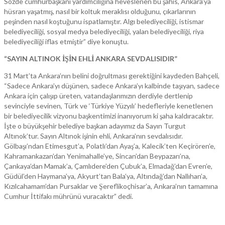
Sözde cumhurbaşkanı yardımcılığına heveslenen bu şahıs, Ankara’ya
hüsran yaşatmış, nasıl bir koltuk meraklısı olduğunu, çıkarlarının
peşinden nasıl koştuğunu ispatlamıştır. Algı belediyeciliği, istismar
belediyeciliği, sosyal medya belediyeciliği, yalan belediyeciliği, riya
belediyeciliği iflas etmiştir” diye konuştu.
“SAYIN ALTINOK İŞİN EHLİ ANKARA SEVDALISIDIR”
31 Mart’ta Ankara’nın belini doğrultması gerektiğini kaydeden Bahçeli,
“Sadece Ankara’yı düşünen, sadece Ankara’yı kalbinde taşıyan, sadece
Ankara için çalışıp üreten, vatandaşlarımızın derdiyle dertlenip
sevinciyle sevinen, Türk ve ‘Türkiye Yüzyılı’ hedefleriyle kenetlenen
bir belediyecilik vizyonu başkentimizi inanıyorum ki şaha kaldıracaktır.
İşte o büyükşehir belediye başkan adayımız da Sayın Turgut
Altınok’tur. Sayın Altınok işinin ehli, Ankara’nın sevdalısıdır.
Gölbaşı’ndan Etimesgut’a, Polatlı’dan Ayaş’a, Kalecik’ten Keçirören’e,
Kahramankazan’dan Yenimahalle’ye, Sincan’dan Beypazarı’na,
Çankaya’dan Mamak’a, Çamlıdere’den Çubuk’a, Elmadağ’dan Evren’e,
Güdül’den Haymana’ya, Akyurt’tan Bala’ya, Altındağ’dan Nallıhan’a,
Kızılcahamam’dan Pursaklar ve Şereflikoçhisar’a, Ankara’nın tamamına
Cumhur İttifakı mührünü vuracaktır” dedi.