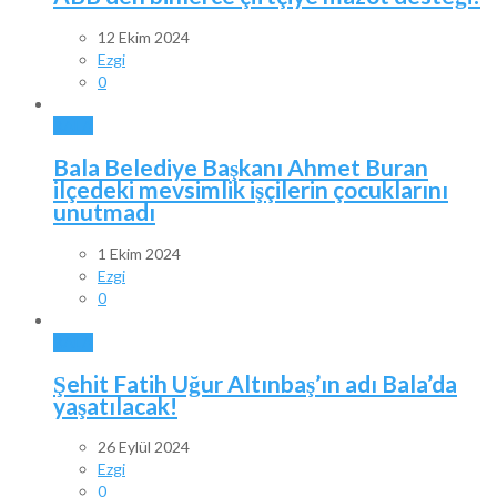
12 Ekim 2024
Ezgi
0
BALA
Bala Belediye Başkanı Ahmet Buran
ilçedeki mevsimlik işçilerin çocuklarını
unutmadı
1 Ekim 2024
Ezgi
0
BALA
Şehit Fatih Uğur Altınbaş’ın adı Bala’da
yaşatılacak!
26 Eylül 2024
Ezgi
0