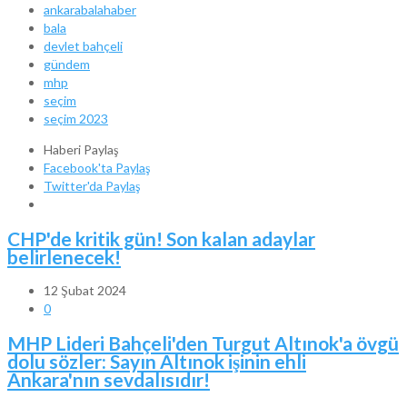
ankarabalahaber
bala
devlet bahçeli
gündem
mhp
seçim
seçim 2023
Haberi Paylaş
Facebook'ta Paylaş
Twitter'da Paylaş
CHP'de kritik gün! Son kalan adaylar
belirlenecek!
12 Şubat 2024
0
MHP Lideri Bahçeli'den Turgut Altınok'a övgü
dolu sözler: Sayın Altınok işinin ehli
Ankara'nın sevdalısıdır!