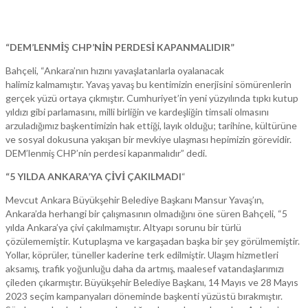
“DEM’LENMİŞ CHP’NİN PERDESİ KAPANMALIDIR”
Bahçeli, “Ankara’nın hızını yavaşlatanlarla oyalanacak
halimiz kalmamıştır. Yavaş yavaş bu kentimizin enerjisini sömürenlerin
gerçek yüzü ortaya çıkmıştır. Cumhuriyet’in yeni yüzyılında tıpkı kutup
yıldızı gibi parlamasını, milli birliğin ve kardeşliğin timsali olmasını
arzuladığımız başkentimizin hak ettiği, layık olduğu; tarihine, kültürüne
ve sosyal dokusuna yakışan bir mevkiye ulaşması hepimizin görevidir.
DEM’lenmiş CHP’nin perdesi kapanmalıdır” dedi.
“5 YILDA ANKARA’YA ÇİVİ ÇAKILMADI
“
Mevcut Ankara Büyükşehir Belediye Başkanı Mansur Yavaş’ın,
Ankara’da herhangi bir çalışmasının olmadığını öne süren Bahçeli, “5
yılda Ankara’ya çivi çakılmamıştır. Altyapı sorunu bir türlü
çözülememiştir. Kutuplaşma ve kargaşadan başka bir şey görülmemiştir.
Yollar, köprüler, tüneller kaderine terk edilmiştir. Ulaşım hizmetleri
aksamış, trafik yoğunluğu daha da artmış, maalesef vatandaşlarımızı
çileden çıkarmıştır. Büyükşehir Belediye Başkanı, 14 Mayıs ve 28 Mayıs
2023 seçim kampanyaları döneminde başkenti yüzüstü bırakmıştır.