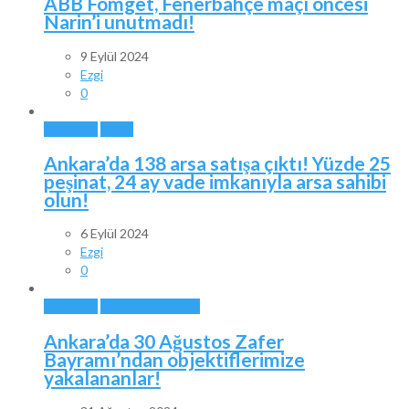
ABB Fomget, Fenerbahçe maçı öncesi
Narin’i unutmadı!
9 Eylül 2024
Ezgi
0
ANKARA
BALA
Ankara’da 138 arsa satışa çıktı! Yüzde 25
peşinat, 24 ay vade imkanıyla arsa sahibi
olun!
6 Eylül 2024
Ezgi
0
ANKARA
ÖZEL HABERLER
Ankara’da 30 Ağustos Zafer
Bayramı’ndan objektiflerimize
yakalananlar!