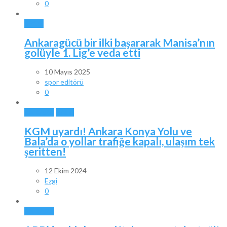
0
SPOR
Ankaragücü bir ilki başararak Manisa’nın
golüyle 1. Lig’e veda etti
10 Mayıs 2025
spor editörü
0
ANKARA
BALA
KGM uyardı! Ankara Konya Yolu ve
Bala’da o yollar trafiğe kapalı, ulaşım tek
şeritten!
12 Ekim 2024
Ezgi
0
ANKARA