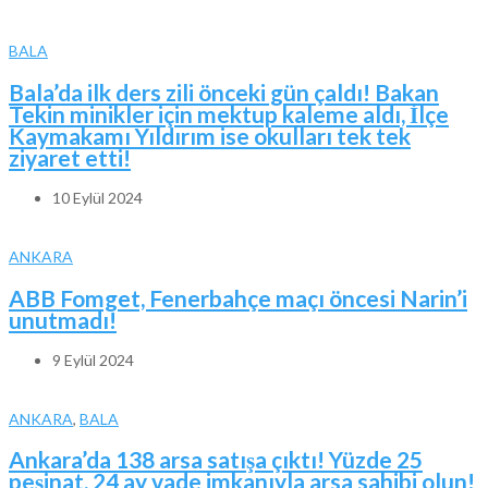
BALA
Bala’da ilk ders zili önceki gün çaldı! Bakan
Tekin minikler için mektup kaleme aldı, İlçe
Kaymakamı Yıldırım ise okulları tek tek
ziyaret etti!
10 Eylül 2024
ANKARA
ABB Fomget, Fenerbahçe maçı öncesi Narin’i
unutmadı!
9 Eylül 2024
ANKARA
,
BALA
Ankara’da 138 arsa satışa çıktı! Yüzde 25
peşinat, 24 ay vade imkanıyla arsa sahibi olun!