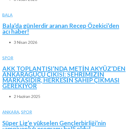
BALA
Bala’da günlerdir aranan Recep Özekici’den
acı haber!
3 Nisan 2026
SPOR
AKK TOPLANTISI’NDA METİN AKYÜZ’DEN
ANKARAGÜCÜ ÇIKIŞI: ŞEHRİMİZİN
MARKASIDIR, HERKESİN SAHİP ÇIKMASI
GEREKİYOR
2 Haziran 2025
ANKARA
,
SPOR
Süper Lig’e yükselen Gençlerbirliği’nin
şampiyonluk programı belli oldu!