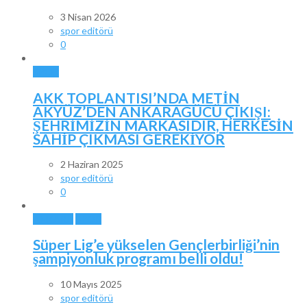
3 Nisan 2026
spor editörü
0
SPOR
AKK TOPLANTISI’NDA METİN
AKYÜZ’DEN ANKARAGÜCÜ ÇIKIŞI:
ŞEHRİMİZİN MARKASIDIR, HERKESİN
SAHİP ÇIKMASI GEREKİYOR
2 Haziran 2025
spor editörü
0
ANKARA
SPOR
Süper Lig’e yükselen Gençlerbirliği’nin
şampiyonluk programı belli oldu!
10 Mayıs 2025
spor editörü