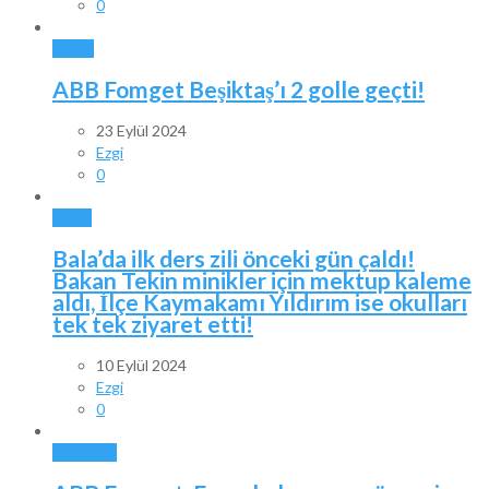
0
SPOR
ABB Fomget Beşiktaş’ı 2 golle geçti!
23 Eylül 2024
Ezgi
0
BALA
Bala’da ilk ders zili önceki gün çaldı!
Bakan Tekin minikler için mektup kaleme
aldı, İlçe Kaymakamı Yıldırım ise okulları
tek tek ziyaret etti!
10 Eylül 2024
Ezgi
0
ANKARA