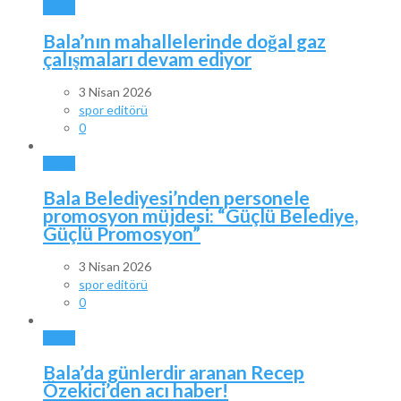
BALA
Bala’nın mahallelerinde doğal gaz
çalışmaları devam ediyor
3 Nisan 2026
spor editörü
0
BALA
Bala Belediyesi’nden personele
promosyon müjdesi: “Güçlü Belediye,
Güçlü Promosyon”
3 Nisan 2026
spor editörü
0
BALA
Bala’da günlerdir aranan Recep
Özekici’den acı haber!