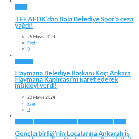
SPOR
TFF AFDK’dan Bala Belediye Spor’a ceza
yağdı!
25 Mayıs 2024
Ezgi
0
ANKARA
Haymana Belediye Başkanı Koç: Ankara
Haymana Kaplıcası’nı işaret ederek
müjdeyi verdi!
23 Mayıs 2024
Ezgi
0
ANKARA
ANKARA TAKIMLARI
GENÇLERBİRLİĞİ
SPOR
Gençlerbirliği’nin Localarına Ankaralı İş