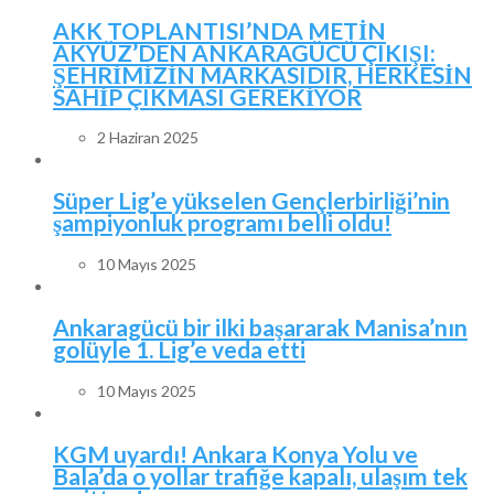
AKK TOPLANTISI’NDA METİN
AKYÜZ’DEN ANKARAGÜCÜ ÇIKIŞI:
ŞEHRİMİZİN MARKASIDIR, HERKESİN
SAHİP ÇIKMASI GEREKİYOR
2 Haziran 2025
Süper Lig’e yükselen Gençlerbirliği’nin
şampiyonluk programı belli oldu!
10 Mayıs 2025
Ankaragücü bir ilki başararak Manisa’nın
golüyle 1. Lig’e veda etti
10 Mayıs 2025
KGM uyardı! Ankara Konya Yolu ve
Bala’da o yollar trafiğe kapalı, ulaşım tek