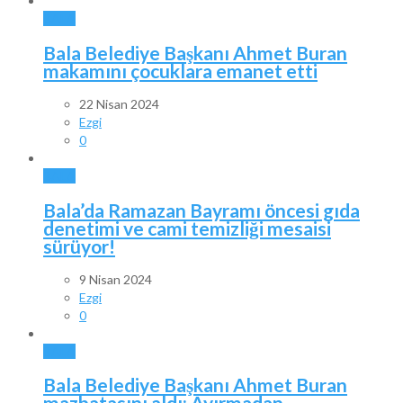
BALA
Bala Belediye Başkanı Ahmet Buran
makamını çocuklara emanet etti
22 Nisan 2024
Ezgi
0
BALA
Bala’da Ramazan Bayramı öncesi gıda
denetimi ve cami temizliği mesaisi
sürüyor!
9 Nisan 2024
Ezgi
0
BALA
Bala Belediye Başkanı Ahmet Buran
mazbatasını aldı: Ayırmadan