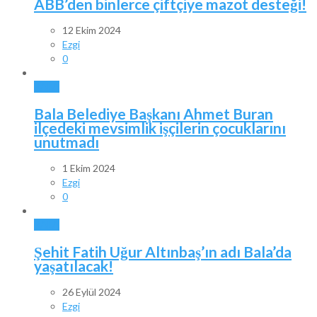
ABB’den binlerce çiftçiye mazot desteği!
12 Ekim 2024
Ezgi
0
BALA
Bala Belediye Başkanı Ahmet Buran
ilçedeki mevsimlik işçilerin çocuklarını
unutmadı
1 Ekim 2024
Ezgi
0
BALA
Şehit Fatih Uğur Altınbaş’ın adı Bala’da
yaşatılacak!
26 Eylül 2024
Ezgi