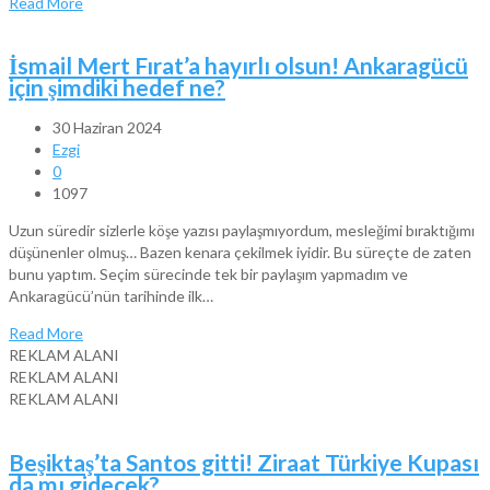
Read More
İsmail Mert Fırat’a hayırlı olsun! Ankaragücü
için şimdiki hedef ne?
30 Haziran 2024
Ezgi
0
1097
Uzun süredir sizlerle köşe yazısı paylaşmıyordum, mesleğimi bıraktığımı
düşünenler olmuş… Bazen kenara çekilmek iyidir. Bu süreçte de zaten
bunu yaptım. Seçim sürecinde tek bir paylaşım yapmadım ve
Ankaragücü’nün tarihinde ilk…
Read More
REKLAM ALANI
REKLAM ALANI
REKLAM ALANI
Beşiktaş’ta Santos gitti! Ziraat Türkiye Kupası
da mı gidecek?