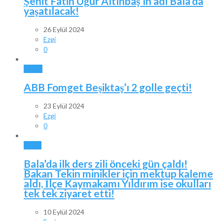
Şehit Fatih Uğur Altınbaş’ın adı Bala’da
yaşatılacak!
26 Eylül 2024
Ezgi
0
SPOR
ABB Fomget Beşiktaş’ı 2 golle geçti!
23 Eylül 2024
Ezgi
0
BALA
Bala’da ilk ders zili önceki gün çaldı!
Bakan Tekin minikler için mektup kaleme
aldı, İlçe Kaymakamı Yıldırım ise okulları
tek tek ziyaret etti!
10 Eylül 2024