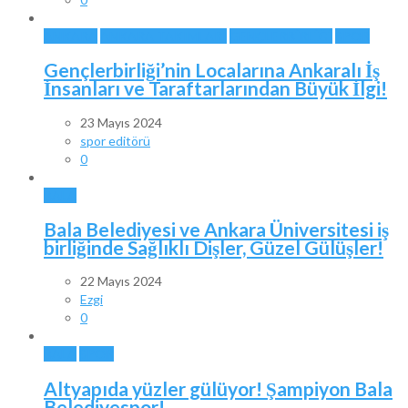
ANKARA
ANKARA TAKIMLARI
GENÇLERBİRLİĞİ
SPOR
Gençlerbirliği’nin Localarına Ankaralı İş
İnsanları ve Taraftarlarından Büyük İlgi!
23 Mayıs 2024
spor editörü
0
BALA
Bala Belediyesi ve Ankara Üniversitesi iş
birliğinde Sağlıklı Dişler, Güzel Gülüşler!
22 Mayıs 2024
Ezgi
0
BALA
SPOR
Altyapıda yüzler gülüyor! Şampiyon Bala
Belediyespor!