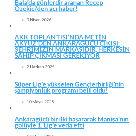
Bala’da günlerdir aranan Recep
Özekici’den acı haber!
3 Nisan 2026
AKK TOPLANTISI’NDA METİN
AKYÜZ’DEN ANKARAGÜCÜ ÇIKIŞI:
ŞEHRİMİZİN MARKASIDIR, HERKESİN
SAHİP ÇIKMASI GEREKİYOR
2 Haziran 2025
Süper Lig’e yükselen Gençlerbirliği’nin
şampiyonluk programı belli oldu!
10 Mayıs 2025
Ankaragücü bir ilki başararak Manisa’nın
golüyle 1. Lig’e veda etti