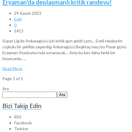
Eryaman’da deplasmanlı kritik randevu!
29 Kasım 2023
Ezgi
0
1415
Süper Lig’de Ankaragücü için kritik gün geldi çattı… Ezeli rekabetin
coşkulu bir şekilde yaşandığı Ankaragücü Beşiktaş maçı bu Pazar günü
Eryaman Stadyumu’nda oynanacak… Ama bu kez daha farklı bir
heyecanla……
Read More
Page 1 of 1
Ara
Ara
Bizi Takip Edin
RSS
Facebook
Twitter