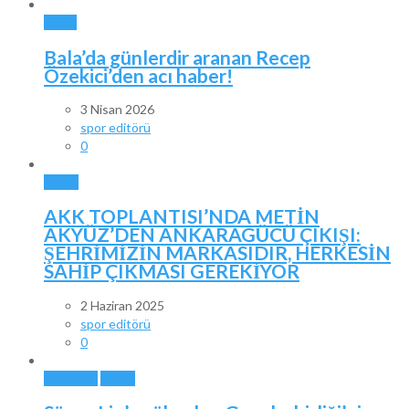
BALA
Bala’da günlerdir aranan Recep
Özekici’den acı haber!
3 Nisan 2026
spor editörü
0
SPOR
AKK TOPLANTISI’NDA METİN
AKYÜZ’DEN ANKARAGÜCÜ ÇIKIŞI:
ŞEHRİMİZİN MARKASIDIR, HERKESİN
SAHİP ÇIKMASI GEREKİYOR
2 Haziran 2025
spor editörü
0
ANKARA
SPOR