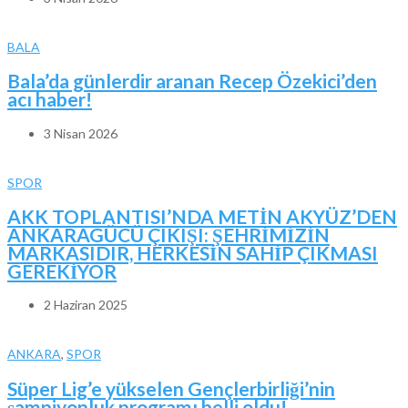
BALA
Bala’da günlerdir aranan Recep Özekici’den
acı haber!
3 Nisan 2026
SPOR
AKK TOPLANTISI’NDA METİN AKYÜZ’DEN
ANKARAGÜCÜ ÇIKIŞI: ŞEHRİMİZİN
MARKASIDIR, HERKESİN SAHİP ÇIKMASI
GEREKİYOR
2 Haziran 2025
ANKARA
,
SPOR
Süper Lig’e yükselen Gençlerbirliği’nin
şampiyonluk programı belli oldu!