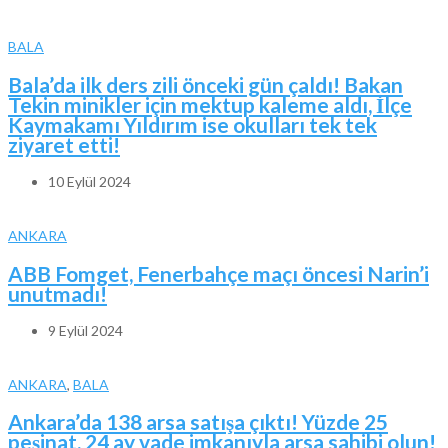
BALA
Bala’da ilk ders zili önceki gün çaldı! Bakan
Tekin minikler için mektup kaleme aldı, İlçe
Kaymakamı Yıldırım ise okulları tek tek
ziyaret etti!
10 Eylül 2024
ANKARA
ABB Fomget, Fenerbahçe maçı öncesi Narin’i
unutmadı!
9 Eylül 2024
ANKARA
,
BALA
Ankara’da 138 arsa satışa çıktı! Yüzde 25
peşinat, 24 ay vade imkanıyla arsa sahibi olun!