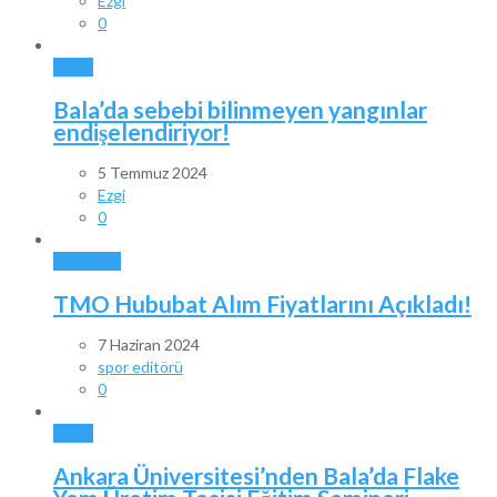
Ezgi
0
BALA
Bala’da sebebi bilinmeyen yangınlar
endişelendiriyor!
5 Temmuz 2024
Ezgi
0
GÜNDEM
TMO Hububat Alım Fiyatlarını Açıkladı!
7 Haziran 2024
spor editörü
0
BALA
Ankara Üniversitesi’nden Bala’da Flake