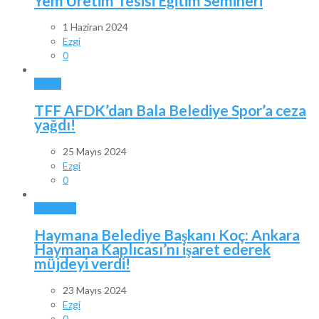
Yem Üretim Tesisi Eğitim Semineri
1 Haziran 2024
Ezgi
0
SPOR
TFF AFDK’dan Bala Belediye Spor’a ceza
yağdı!
25 Mayıs 2024
Ezgi
0
ANKARA
Haymana Belediye Başkanı Koç: Ankara
Haymana Kaplıcası’nı işaret ederek
müjdeyi verdi!
23 Mayıs 2024
Ezgi
0