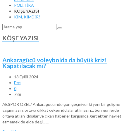
POLİTİKA
KÖŞE YAZISI
KİM, KİMDİR?
KÖŞE YAZISI
Ankaragücü voleybolda da büyük kriz!
Kapatılacak mı?
13 Eylül 2024
Ezgi
0
786
ABSPOR ÖZEL/ Ankaragücü’nde gün geçmiyor ki yeni bir gelişme
yaşanmasın, ortaya dikkat çeken iddialar atılmasın… Son günlerde
ortaya atılan iddialar ve çıkan haberler karşısında gerçekten hayret
etmemek de elde değil……