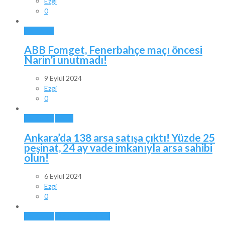
Ezgi
0
ANKARA
ABB Fomget, Fenerbahçe maçı öncesi
Narin’i unutmadı!
9 Eylül 2024
Ezgi
0
ANKARA
BALA
Ankara’da 138 arsa satışa çıktı! Yüzde 25
peşinat, 24 ay vade imkanıyla arsa sahibi
olun!
6 Eylül 2024
Ezgi
0
ANKARA
ÖZEL HABERLER