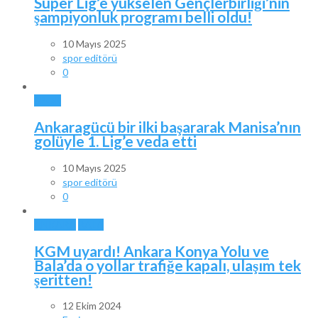
Süper Lig’e yükselen Gençlerbirliği’nin
şampiyonluk programı belli oldu!
10 Mayıs 2025
spor editörü
0
SPOR
Ankaragücü bir ilki başararak Manisa’nın
golüyle 1. Lig’e veda etti
10 Mayıs 2025
spor editörü
0
ANKARA
BALA
KGM uyardı! Ankara Konya Yolu ve
Bala’da o yollar trafiğe kapalı, ulaşım tek
şeritten!
12 Ekim 2024