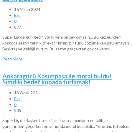
16 Nisan 2024
Ezgi
0
897
Süper Lig’de gün geçmiyor ki yeni bir şey olmasın… Bu kez gündem
koskoca sezon teknik direktör krizini bir türlü çözüme kavuşturamayan
Beşiktaş ve geldiği durum. Bu sezon gerçekten çok çalkantılı…
Read More
Ankaragücü Kasımpaşa ile moral buldu!
Şimdiki hedef kupada turlamak!
13 Ocak 2024
Ezgi
0
905
Süper Lig’de Başkent temsilcimiz son zamanların en talihsiz
günlerinden geçerken en sonunda moral bulabildi… Yönetim, futbolcu,