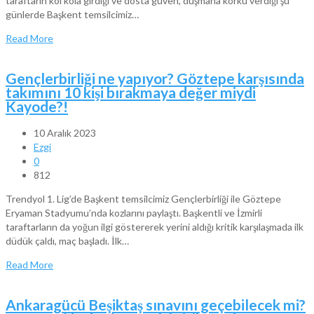
taraftarın kol kola girdiği ve dosta güven, düşmana korku verdiği şu
günlerde Başkent temsilcimiz…
Read More
Gençlerbirliği ne yapıyor? Göztepe karşısında
takımını 10 kişi bırakmaya değer miydi
Kayode?!
10 Aralık 2023
Ezgi
0
812
Trendyol 1. Lig’de Başkent temsilcimiz Gençlerbirliği ile Göztepe
Eryaman Stadyumu’nda kozlarını paylaştı. Başkentli ve İzmirli
taraftarların da yoğun ilgi göstererek yerini aldığı kritik karşılaşmada ilk
düdük çaldı, maç başladı. İlk…
Read More
Ankaragücü Beşiktaş sınavını geçebilecek mi?