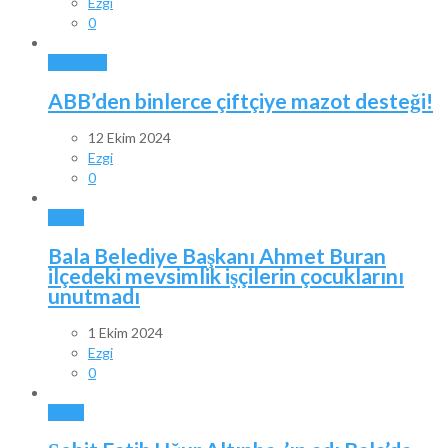
Ezgi
0
ANKARA
ABB’den binlerce çiftçiye mazot desteği!
12 Ekim 2024
Ezgi
0
BALA
Bala Belediye Başkanı Ahmet Buran
ilçedeki mevsimlik işçilerin çocuklarını
unutmadı
1 Ekim 2024
Ezgi
0
BALA