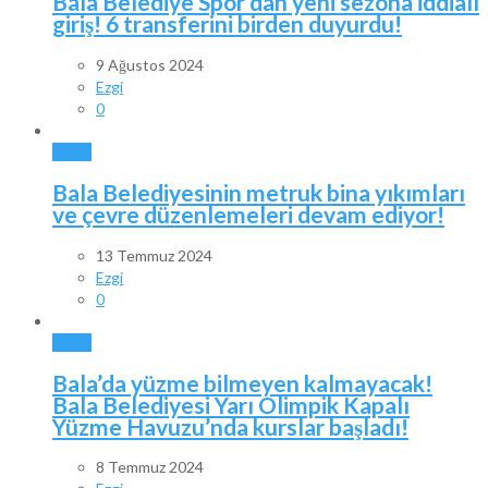
Bala Belediye Spor’dan yeni sezona iddialı
giriş! 6 transferini birden duyurdu!
9 Ağustos 2024
Ezgi
0
BALA
Bala Belediyesinin metruk bina yıkımları
ve çevre düzenlemeleri devam ediyor!
13 Temmuz 2024
Ezgi
0
BALA
Bala’da yüzme bilmeyen kalmayacak!
Bala Belediyesi Yarı Olimpik Kapalı
Yüzme Havuzu’nda kurslar başladı!
8 Temmuz 2024