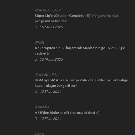
,
ANKARA
SPOR
Süper Lig’e yükselen Gençlerbirliği’nin şampiyonluk
programı belli oldu!
10 Mayıs 2025
SPOR
Ankaragücü bir ilki başararak Manisa’nın golüyle 1. Lig’e
veda etti
10 Mayıs 2025
,
ANKARA
BALA
KGM uyardı! Ankara Konya Yolu ve Bala’da o yollar trafiğe
kapalı, ulaşım tek şeritten!
12 Ekim 2024
ANKARA
ABB’den binlerce çiftçiye mazot desteği!
12 Ekim 2024
BALA