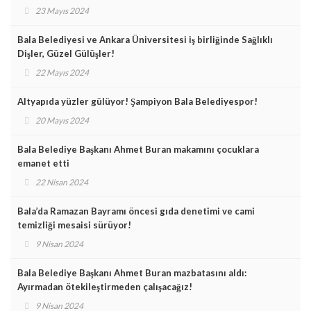
23 Mayıs 2024
Bala Belediyesi ve Ankara Üniversitesi iş birliğinde Sağlıklı
Dişler, Güzel Gülüşler!
22 Mayıs 2024
Altyapıda yüzler gülüyor! Şampiyon Bala Belediyespor!
20 Mayıs 2024
Bala Belediye Başkanı Ahmet Buran makamını çocuklara
emanet etti
22 Nisan 2024
Bala’da Ramazan Bayramı öncesi gıda denetimi ve cami
temizliği mesaisi sürüyor!
9 Nisan 2024
Bala Belediye Başkanı Ahmet Buran mazbatasını aldı:
Ayırmadan ötekileştirmeden çalışacağız!
9 Nisan 2024