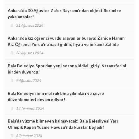
Ankara’da 30 Ağustos Zafer Bayramı’ndan objektiflerimize
yakalananlar!
31 Ağustos 2024
Ankara’da kız öğrenci yurdu arayanlar buraya! Zahide Hanım
Kız Öğrenci Yurdu’na nasıl gidilir, fiyatı ve imkanı? Zahide
Hanım Kız Öğrenci Yurdu Necatibey ve Kurtuluş şubesi yol
28 Ağustos 2024
tarifi!
Bala Belediye Spor’dan yeni sezona iddialı giriş! 6 transferini
birden duyurdu!
9 Ağustos 2024
Bala Belediyesinin metruk bina yıkımları ve çevre
düzenlemeleri devam ediyor!
13 Temmuz 2024
Bala’da yüzme bilmeyen kalmayacak! Bala Belediyesi Yarı
Olimpik Kapalı Yüzme Havuzu’nda kurslar başladı!
8 Temmuz 2024