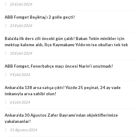
26 Eylül 2024
ABB Fomget Beşiktaş’ı 2 golle geçti!
23 Eylül 2024
Bala’da ilk ders zili önceki gün çaldı! Bakan Tekin minikler için
mektup kaleme aldı, İlçe Kaymakamı Yıldırım ise okulları tek tek
ziyaret etti!
10 Eylül 2024
ABB Fomget, Fenerbahçe maçı öncesi Narin’i unutmadı!
9 Eylül 2024
Ankara’da 138 arsa satışa çıktı! Yüzde 25 peşinat, 24 ay vade
imkanıyla arsa sahibi olun!
6 Eylül 2024
Ankara’da 30 Ağustos Zafer Bayramı’ndan objektiflerimize
yakalananlar!
31 Ağustos 2024