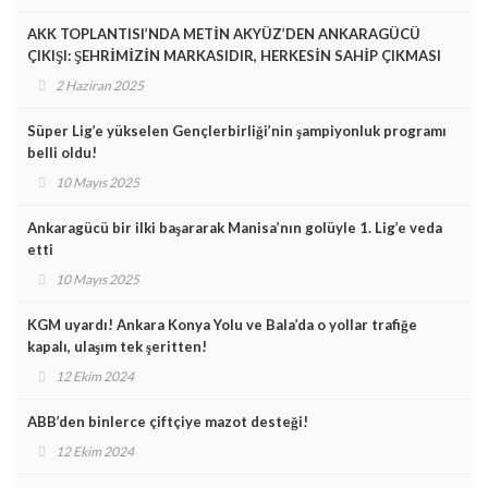
AKK TOPLANTISI’NDA METİN AKYÜZ’DEN ANKARAGÜCÜ
ÇIKIŞI: ŞEHRİMİZİN MARKASIDIR, HERKESİN SAHİP ÇIKMASI
GEREKİYOR
2 Haziran 2025
Süper Lig’e yükselen Gençlerbirliği’nin şampiyonluk programı
belli oldu!
10 Mayıs 2025
Ankaragücü bir ilki başararak Manisa’nın golüyle 1. Lig’e veda
etti
10 Mayıs 2025
KGM uyardı! Ankara Konya Yolu ve Bala’da o yollar trafiğe
kapalı, ulaşım tek şeritten!
12 Ekim 2024
ABB’den binlerce çiftçiye mazot desteği!
12 Ekim 2024