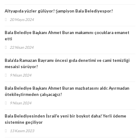
Altyapıda yüzler gülüyor! Şampiyon Bala Belediyespor!
20 Mayıs 2024
Bala Belediye Başkanı Ahmet Buran makamını çocuklara emanet
etti
22 Nisan 2024
Bala’da Ramazan Bayramı öncesi gıda denetimi ve cami temizliği
mesaisi sürüyor!
9 Nisan 2024
Bala Belediye Başkanı Ahmet Buran mazbatasını aldı: Ayırmadan
ötekileştirmeden çalışacağız!
9 Nisan 2024
Bala Belediyesinden İsrail’e yeni bir boykot daha! Yerli ödeme
sistemine geçiliyor
13 Kasım 2023