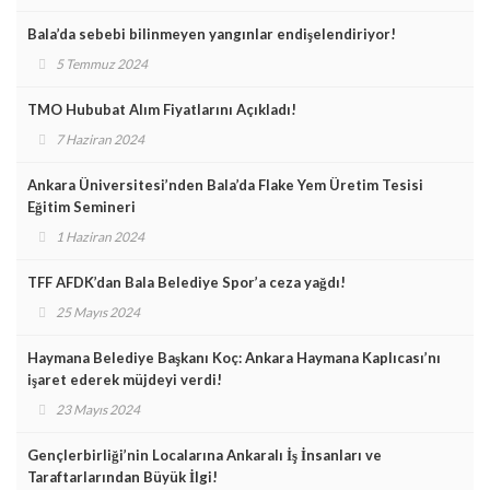
Bala’da sebebi bilinmeyen yangınlar endişelendiriyor!
5 Temmuz 2024
TMO Hububat Alım Fiyatlarını Açıkladı!
7 Haziran 2024
Ankara Üniversitesi’nden Bala’da Flake Yem Üretim Tesisi
Eğitim Semineri
1 Haziran 2024
TFF AFDK’dan Bala Belediye Spor’a ceza yağdı!
25 Mayıs 2024
Haymana Belediye Başkanı Koç: Ankara Haymana Kaplıcası’nı
işaret ederek müjdeyi verdi!
23 Mayıs 2024
Gençlerbirliği’nin Localarına Ankaralı İş İnsanları ve
Taraftarlarından Büyük İlgi!