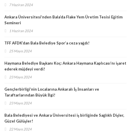
7 Haziran 2024
Ankara Üniversitesi’nden Bala’da Flake Yem Üretim Tesisi Eğitim
Semineri
1 Haziran 2024
TFF AFDK’dan Bala Belediye Spor’a ceza yağdı!
25 Mayıs 2024
Haymana Belediye Başkanı Koç: Ankara Haymana Kaplıcası’nı işaret
ederek müjdeyi verdi!
23 Mayıs 2024
Gençlerbirliği’nin Localarına Ankaralı İş İnsanları ve
Taraftarlarından Büyük İlgi!
23 Mayıs 2024
Bala Belediyesi ve Ankara Üniversitesi iş birliğinde Sağlıklı Dişler,
Güzel Gülüşler!
22 Mayıs 2024