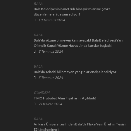
BALA
Bala Belediyesinin metruk bina yıkımları ve çevre
düzenlemeleri devam ediyor!
13 Temmuz 2024
BALA
Bala’da yüzme bilmeyen kalmayacak! Bala Belediyesi Yarı
Olimpik Kapalı Yüzme Havuzu’nda kurslar başladı!
8 Temmuz 2024
BALA
Bala’da sebebi bilinmeyen yangınlar endişelendiriyor!
5 Temmuz 2024
GÜNDEM
TMO Hububat Alım Fiyatlarını Açıkladı!
7 Haziran 2024
BALA
Ankara Üniversitesi’nden Bala’da Flake Yem Üretim Tesisi
Eğitim Semineri