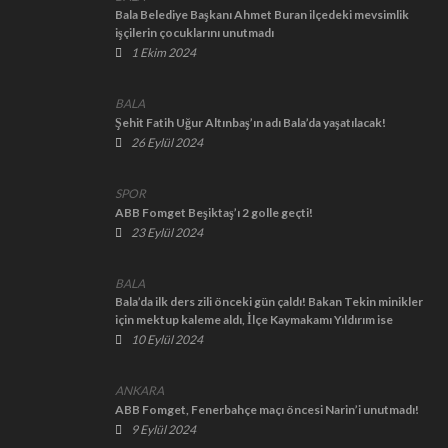
Bala Belediye Başkanı Ahmet Buran ilçedeki mevsimlik
işçilerin çocuklarını unutmadı
1 Ekim 2024
BALA
Şehit Fatih Uğur Altınbaş’ın adı Bala’da yaşatılacak!
26 Eylül 2024
SPOR
ABB Fomget Beşiktaş’ı 2 golle geçti!
23 Eylül 2024
BALA
Bala’da ilk ders zili önceki gün çaldı! Bakan Tekin minikler
için mektup kaleme aldı, İlçe Kaymakamı Yıldırım ise
okulları tek tek ziyaret etti!
10 Eylül 2024
ANKARA
ABB Fomget, Fenerbahçe maçı öncesi Narin’i unutmadı!
9 Eylül 2024