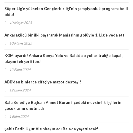
Süper Lig’e yükselen Gençlerbirliği’nin şampiyonluk programı belli
oldu!
10 Mayıs 2025
Ankaragücü bir ilki başararak Manisa’nın golüyle 1. Lig’e veda etti
10 Mayıs 2025
KGM uyardı! Ankara Konya Yolu ve Bala’da o yollar trafiğe kapalı,
ulaşım tek şeritten!
12 Ekim 2024
ABB’den binlerce çiftçiye mazot desteği!
12 Ekim 2024
Bala Belediye Başkanı Ahmet Buran ilçedeki mevsimlik işçilerin
çocuklarını unutmadı
1 Ekim 2024
Şehit Fatih Uğur Altınbaş’ın adı Bala’da yaşatılacak!