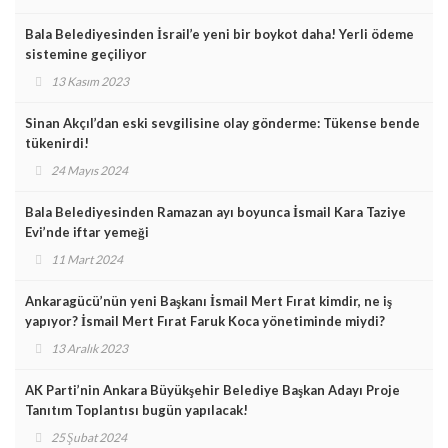
Bala Belediyesinden İsrail’e yeni bir boykot daha! Yerli ödeme
sistemine geçiliyor
13 Kasım 2023
Sinan Akçıl’dan eski sevgilisine olay gönderme: Tükense bende
tükenirdi!
24 Mayıs 2024
Bala Belediyesinden Ramazan ayı boyunca İsmail Kara Taziye
Evi’nde iftar yemeği
11 Mart 2024
Ankaragücü’nün yeni Başkanı İsmail Mert Fırat kimdir, ne iş
yapıyor? İsmail Mert Fırat Faruk Koca yönetiminde miydi?
13 Aralık 2023
AK Parti’nin Ankara Büyükşehir Belediye Başkan Adayı Proje
Tanıtım Toplantısı bugün yapılacak!
25 Şubat 2024