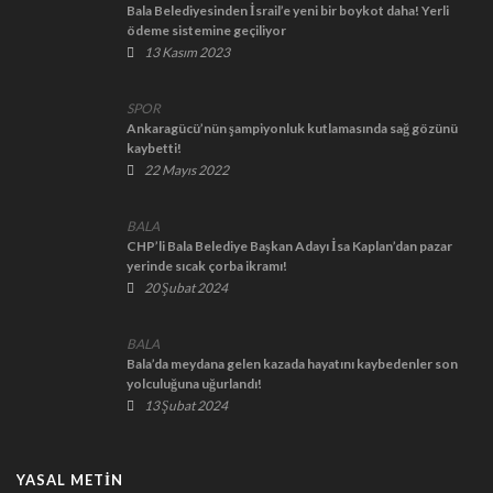
Bala Belediyesinden İsrail’e yeni bir boykot daha! Yerli
ödeme sistemine geçiliyor
13 Kasım 2023
SPOR
Ankaragücü’nün şampiyonluk kutlamasında sağ gözünü
kaybetti!
22 Mayıs 2022
BALA
CHP’li Bala Belediye Başkan Adayı İsa Kaplan’dan pazar
yerinde sıcak çorba ikramı!
20 Şubat 2024
BALA
Bala’da meydana gelen kazada hayatını kaybedenler son
yolculuğuna uğurlandı!
13 Şubat 2024
YASAL METIN