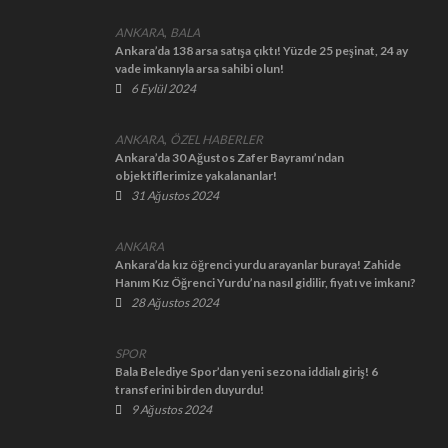
,
ANKARA
BALA
Ankara’da 138 arsa satışa çıktı! Yüzde 25 peşinat, 24 ay
vade imkanıyla arsa sahibi olun!
6 Eylül 2024
,
ANKARA
ÖZEL HABERLER
Ankara’da 30 Ağustos Zafer Bayramı’ndan
objektiflerimize yakalananlar!
31 Ağustos 2024
ANKARA
Ankara’da kız öğrenci yurdu arayanlar buraya! Zahide
Hanım Kız Öğrenci Yurdu’na nasıl gidilir, fiyatı ve imkanı?
Zahide Hanım Kız Öğrenci Yurdu Necatibey ve Kurtuluş
28 Ağustos 2024
şubesi yol tarifi!
SPOR
Bala Belediye Spor’dan yeni sezona iddialı giriş! 6
transferini birden duyurdu!
9 Ağustos 2024