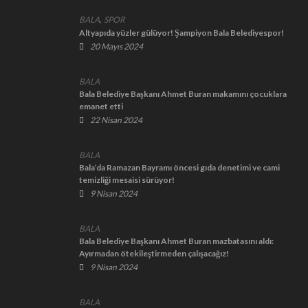
,
BALA
SPOR
Altyapıda yüzler gülüyor! Şampiyon Bala Belediyespor!
20 Mayıs 2024
BALA
Bala Belediye Başkanı Ahmet Buran makamını çocuklara
emanet etti
22 Nisan 2024
BALA
Bala’da Ramazan Bayramı öncesi gıda denetimi ve cami
temizliği mesaisi sürüyor!
9 Nisan 2024
BALA
Bala Belediye Başkanı Ahmet Buran mazbatasını aldı:
Ayırmadan ötekileştirmeden çalışacağız!
9 Nisan 2024
BALA