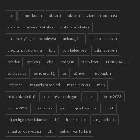
abb
ahmet buran
ak parti
ak parti aday tanıtım toplantısı
ankara
ankarabalahaber
ankara bala haber
ankara büyükşehir belediyesi
ankaragücü
ankara haberleri
ankara hava durumu
bala
bala belediyesi
bala haberleri
besder
beşiktaş
chp
erdoğan
faruk koca
FENERBAHÇE
galatasaray
gençlerbirliği
gs
gündem
isa kaplan
keçiören
magazin haberleri
mansur yavaş
mhp
mke ankaragücü
recep tayyip erdoğan
seçim
seçim 2023
seçim 2024
son dakika
spor
spor haberleri
sport
süper lige çıkan takımlar
tff
trabzonspor
turgut altınok
ziraat türkiye kupası
ztk
şehidin var türkiye