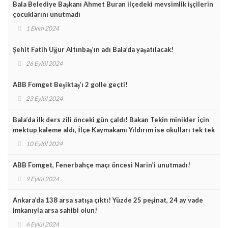
Bala Belediye Başkanı Ahmet Buran ilçedeki mevsimlik işçilerin
çocuklarını unutmadı
1 Ekim 2024
Şehit Fatih Uğur Altınbaş’ın adı Bala’da yaşatılacak!
26 Eylül 2024
ABB Fomget Beşiktaş’ı 2 golle geçti!
23 Eylül 2024
Bala’da ilk ders zili önceki gün çaldı! Bakan Tekin minikler için
mektup kaleme aldı, İlçe Kaymakamı Yıldırım ise okulları tek tek
ziyaret etti!
10 Eylül 2024
ABB Fomget, Fenerbahçe maçı öncesi Narin’i unutmadı!
9 Eylül 2024
Ankara’da 138 arsa satışa çıktı! Yüzde 25 peşinat, 24 ay vade
imkanıyla arsa sahibi olun!
6 Eylül 2024