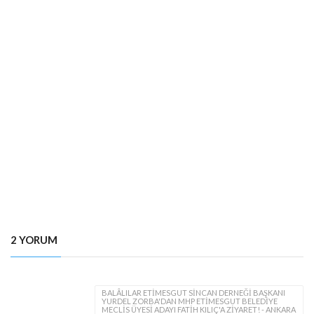
2 YORUM
BALÂLILAR ETIMESGUT SINCAN DERNEĞI BAŞKANI
YURDEL ZORBA'DAN MHP ETIMESGUT BELEDIYE
MECLIS ÜYESI ADAYI FATIH KILIÇ'A ZIYARET! - ANKARA