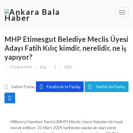
Toggl
navig
MHP Etimesgut Belediye Meclis Üyesi
Adayı Fatih Kılıç kimdir, nerelidir, ne iş
yapıyor?
22 Şubat 2024
Ezgi
2
3369
Haberi Paylaş
Facebook'ta Paylaş
Twitter'da Paylaş
Milliyetçi Hareket Partisi (MHP) Meclis Üyesi Adayları bir hayli
merak ediliyor. 31 Mart 2024 tarihinde yapılacak olan yerel