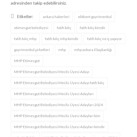
adresinden takip edebilirsiniz.
Etiketler:
ankara haberleri
elitkent gayrimenkul
etimesgut belediyesi
fatih kılıç
fatih kılıç kimdir
fatih kılıç mhp
fatih kılıç mhp kimdir
fatih kılıç ne iş yapıyor
gayrimenkul şirketleri
mhp
mhp ankara il başkanlığı
MHP Etimesgut
MHP Etimesgut Belediyesi Meclis Üyesi Adayı
MHP Etimesgut Belediyesi Meclis Üyesi Adayı fatih kılıç
MHP Etimesgut Belediyesi Meclis Üyesi Adayları
MHP Etimesgut Belediyesi Meclis Üyesi Adayları 2024
MHP Etimesgut Belediyesi Meclis Üyesi Adayları kim
MHP Etimesgut Belediyesi Meclis Üyesi Adayları kimdir