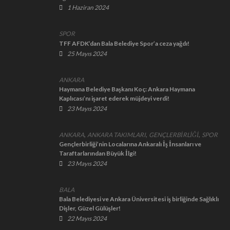
1 Haziran 2024
SPOR
TFF AFDK’dan Bala Belediye Spor’a ceza yağdı!
25 Mayıs 2024
ANKARA
Haymana Belediye Başkanı Koç: Ankara Haymana
Kaplıcası’nı işaret ederek müjdeyi verdi!
23 Mayıs 2024
,
,
,
ANKARA
ANKARA TAKIMLARI
GENÇLERBİRLİĞİ
SPOR
Gençlerbirliği’nin Localarına Ankaralı İş İnsanları ve
Taraftarlarından Büyük İlgi!
23 Mayıs 2024
BALA
Bala Belediyesi ve Ankara Üniversitesi iş birliğinde Sağlıklı
Dişler, Güzel Gülüşler!
22 Mayıs 2024