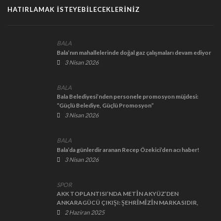
HATIRLAMAK İSTEYEBILECEKLERINIZ
BALA
Bala’nın mahallelerinde doğal gaz çalışmaları devam ediyor
3 Nisan 2026
BALA
Bala Belediyesi’nden personele promosyon müjdesi:
“Güçlü Belediye, Güçlü Promosyon”
3 Nisan 2026
BALA
Bala’da günlerdir aranan Recep Özekici’den acı haber!
3 Nisan 2026
SPOR
AKK TOPLANTISI’NDA METİN AKYÜZ’DEN
ANKARAGÜCÜ ÇIKIŞI: ŞEHRİMİZİN MARKASIDIR,
HERKESİN SAHİP ÇIKMASI GEREKİYOR
2 Haziran 2025