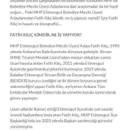
seçimler öncesi çalışmalarını hız kesmeden sürdüren MHP’de
Belediye Meclis Üyesi Adaylarına dair araştırmalar da bir hayli
yoğun… Peki MHP Etimesgut Belediye Meclis Üyesi
Adaylarından Fatih Kılıç kimdir, ne iş yapıyor, nereli? İşte Fatih
Kılıç’ın hayatı ve biyografisi…
FATİH KILIÇ KİMDİR, NE İŞ YAPIYOR?
MHP Etimesgut Belediye Meclis Üyesi Adayı Fatih Kılıç, 1990
yılında Ankara’nın Bala ilçesinde dünyaya gelmiştir. Sincan
İMKB Ticaret Meslek Lisesi’nden mezun olduktan sonra
ticari hayata atılan Fatih Kılıç, 2011 yılında Etimesgut
ilçesinde gayrimenkul şirketini kurmuştur. 2019 yılında
Balalılar Etimesgut Sincan Birlik ve Dayanışma Derneği
(BESDER) kurucu üyeliğini ve iki dönem boyunca genel
sekreterliğini yapan Fatih Kılıç, ayriyeten Ankara Tüm
Emlakçılar Meslek Odası’nda da yönetim kurulu üyesi olarak
görev yapmıştır.
Uzun yıllardır ikamet ettiği Etimesgut ilçesinde çok sayıda
önemli faaliyetlere imza atan Fatih Kılıç, MHP Etimesgut İlçe
Başkanlığı’nda ise 2023 yılında Başkan yardımcılığı görevini
yürütmüştür.