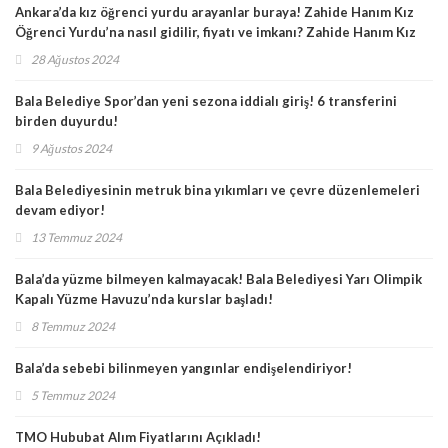
Ankara’da kız öğrenci yurdu arayanlar buraya! Zahide Hanım Kız
Öğrenci Yurdu’na nasıl gidilir, fiyatı ve imkanı? Zahide Hanım Kız
Öğrenci Yurdu Necatibey ve Kurtuluş şubesi yol tarifi!
28 Ağustos 2024
Bala Belediye Spor’dan yeni sezona iddialı giriş! 6 transferini
birden duyurdu!
9 Ağustos 2024
Bala Belediyesinin metruk bina yıkımları ve çevre düzenlemeleri
devam ediyor!
13 Temmuz 2024
Bala’da yüzme bilmeyen kalmayacak! Bala Belediyesi Yarı Olimpik
Kapalı Yüzme Havuzu’nda kurslar başladı!
8 Temmuz 2024
Bala’da sebebi bilinmeyen yangınlar endişelendiriyor!
5 Temmuz 2024
TMO Hububat Alım Fiyatlarını Açıkladı!