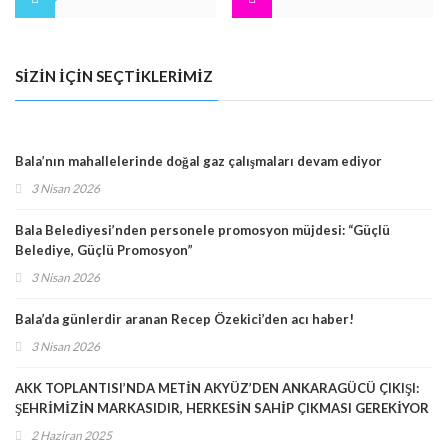
SIZIN İÇIN SEÇTIKLERIMIZ
BALA
Bala Belediyesi’nden personele promosyon müjdesi:
“Güçlü Belediye, Güçlü Promosyon”
Bala’nın mahallelerinde doğal gaz çalışmaları devam ediyor
3 Nisan 2026
Bala Belediyesi’nden personele promosyon müjdesi: “Güçlü
Belediye, Güçlü Promosyon”
3 Nisan 2026
Bala’da günlerdir aranan Recep Özekici’den acı haber!
3 Nisan 2026
AKK TOPLANTISI’NDA METİN AKYÜZ’DEN ANKARAGÜCÜ ÇIKIŞI:
ŞEHRİMİZİN MARKASIDIR, HERKESİN SAHİP ÇIKMASI GEREKİYOR
2 Haziran 2025