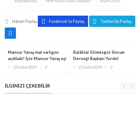
mhp fatih kılıç
MHP Meclis Üyesi Adayları
seçim 2024
Haberi Paylaş
Facebook'ta Paylaş
Twitter'da Paylaş
Mansur Yavaş mal varlığını
Balâlılar Etimesgut Sincan
açıkladı! İşte Mansur Yavaş eşi
Derneği Başkanı Yurdel
ve kendisinin mal varlığı...
Zorba'dan MHP Etimesgut
22 Şubat 2024
0
22 Şubat 2024
0
Belediye Meclis Üyesi Adayı
Fatih Kılıç'a ziyaret!
Bala Belediyesi’nden personele promosyon müjdesi: “Güçlü
İLGINIZI ÇEKEBILIR
Belediye, Güçlü Promosyon”
3 Nisan 2026