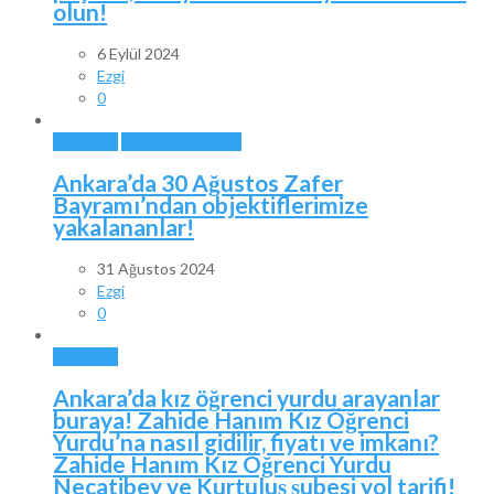
olun!
6 Eylül 2024
Ezgi
0
ANKARA
ÖZEL HABERLER
Ankara’da 30 Ağustos Zafer
Bayramı’ndan objektiflerimize
yakalananlar!
31 Ağustos 2024
Ezgi
0
ANKARA
Ankara’da kız öğrenci yurdu arayanlar
buraya! Zahide Hanım Kız Öğrenci
Yurdu’na nasıl gidilir, fiyatı ve imkanı?
Zahide Hanım Kız Öğrenci Yurdu
Necatibey ve Kurtuluş şubesi yol tarifi!