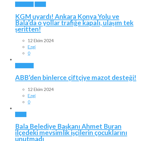
ANKARA
BALA
KGM uyardı! Ankara Konya Yolu ve
Bala’da o yollar trafiğe kapalı, ulaşım tek
şeritten!
12 Ekim 2024
Ezgi
0
ANKARA
ABB’den binlerce çiftçiye mazot desteği!
12 Ekim 2024
Ezgi
0
BALA
Bala Belediye Başkanı Ahmet Buran
ilçedeki mevsimlik işçilerin çocuklarını
unutmadı