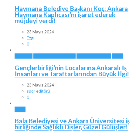
Haymana Belediye Başkanı Koç: Ankara
Haymana Kaplıcası’nı işaret ederek
müjdeyi verdi!
23 Mayıs 2024
Ezgi
0
ANKARA
ANKARA TAKIMLARI
GENÇLERBİRLİĞİ
SPOR
Gençlerbirliği’nin Localarına Ankaralı İş
İnsanları ve Taraftarlarından Büyük İlgi!
23 Mayıs 2024
spor editörü
0
BALA
Bala Belediyesi ve Ankara Üniversitesi iş
birliğinde Sağlıklı Dişler, Güzel Gülüşler!