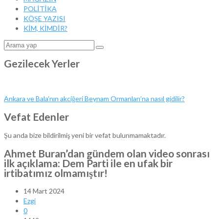
POLİTİKA
KÖŞE YAZISI
KİM, KİMDİR?
Gezilecek Yerler
Ankara ve Bala’nın akciğeri Beynam Ormanları’na nasıl gidilir?
Vefat Edenler
Şu anda bize bildirilmiş yeni bir vefat bulunmamaktadır.
Ahmet Buran’dan gündem olan video sonrası
ilk açıklama: Dem Parti ile en ufak bir
irtibatımız olmamıştır!
14 Mart 2024
Ezgi
0