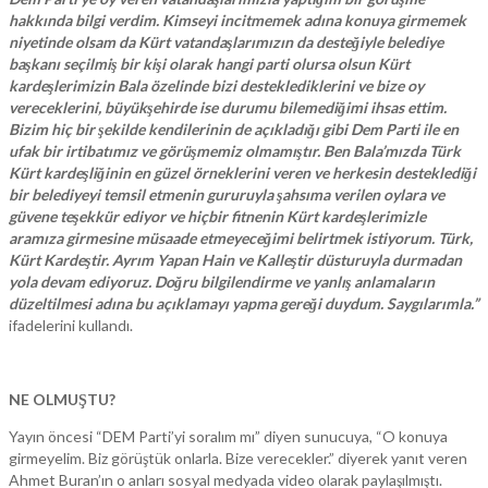
hakkında bilgi verdim. Kimseyi incitmemek adına konuya girmemek
niyetinde olsam da Kürt vatandaşlarımızın da desteğiyle belediye
başkanı seçilmiş bir kişi olarak hangi parti olursa olsun Kürt
kardeşlerimizin Bala özelinde bizi desteklediklerini ve bize oy
vereceklerini, büyükşehirde ise durumu bilemediğimi ihsas ettim.
Bizim hiç bir şekilde kendilerinin de açıkladığı gibi Dem Parti ile en
ufak bir irtibatımız ve görüşmemiz olmamıştır. Ben Bala’mızda Türk
Kürt kardeşliğinin en güzel örneklerini veren ve herkesin desteklediği
bir belediyeyi temsil etmenin gururuyla şahsıma verilen oylara ve
güvene teşekkür ediyor ve hiçbir fitnenin Kürt kardeşlerimizle
aramıza girmesine müsaade etmeyeceğimi belirtmek istiyorum. Türk,
Kürt Kardeştir. Ayrım Yapan Hain ve Kalleştir düsturuyla durmadan
yola devam ediyoruz. Doğru bilgilendirme ve yanlış anlamaların
düzeltilmesi adına bu açıklamayı yapma gereği duydum. Saygılarımla.”
ifadelerini kullandı.
NE OLMUŞTU?
Yayın öncesi “DEM Parti’yi soralım mı” diyen sunucuya, “O konuya
girmeyelim. Biz görüştük onlarla. Bize verecekler.” diyerek yanıt veren
Ahmet Buran’ın o anları sosyal medyada video olarak paylaşılmıştı.