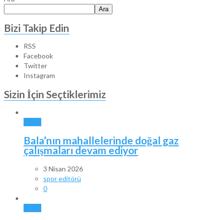
Ara
Bizi Takip Edin
RSS
Facebook
Twitter
Instagram
Sizin İçin Seçtiklerimiz
BALA
Bala’nın mahallelerinde doğal gaz
çalışmaları devam ediyor
3 Nisan 2026
spor editörü
0
BALA