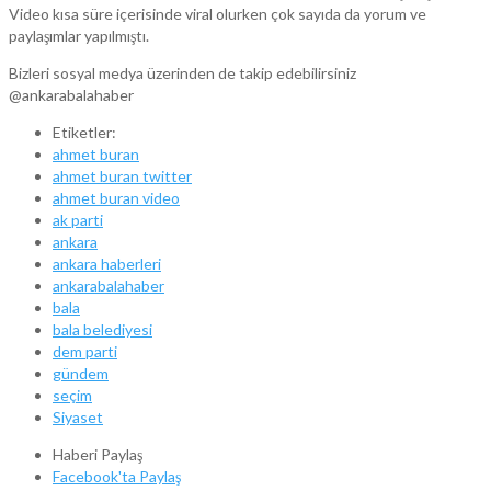
Video kısa süre içerisinde viral olurken çok sayıda da yorum ve
paylaşımlar yapılmıştı.
Bizleri sosyal medya üzerinden de takip edebilirsiniz
@ankarabalahaber
Etiketler:
ahmet buran
ahmet buran twitter
ahmet buran video
ak parti
ankara
ankara haberleri
ankarabalahaber
bala
bala belediyesi
dem parti
gündem
seçim
Siyaset
Haberi Paylaş
Facebook'ta Paylaş