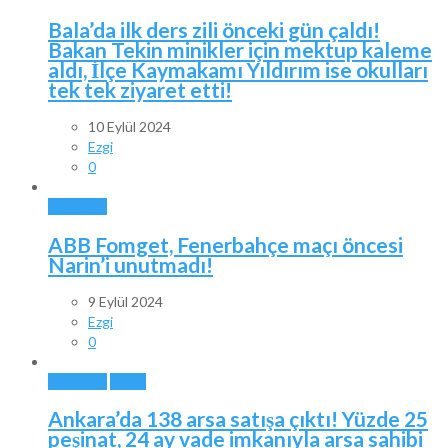
Bala’da ilk ders zili önceki gün çaldı!
Bakan Tekin minikler için mektup kaleme
aldı, İlçe Kaymakamı Yıldırım ise okulları
tek tek ziyaret etti!
10 Eylül 2024
Ezgi
0
ANKARA
ABB Fomget, Fenerbahçe maçı öncesi
Narin’i unutmadı!
9 Eylül 2024
Ezgi
0
ANKARA
BALA
Ankara’da 138 arsa satışa çıktı! Yüzde 25
peşinat, 24 ay vade imkanıyla arsa sahibi