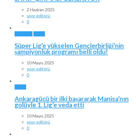
2 Haziran 2025
spor editörü
0
ANKARA
SPOR
Süper Lig’e yükselen Gençlerbirliği’nin
şampiyonluk programı belli oldu!
10 Mayıs 2025
spor editörü
0
SPOR
Ankaragücü bir ilki başararak Manisa’nın
golüyle 1. Lig’e veda etti
10 Mayıs 2025
spor editörü
0