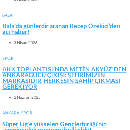
BALA
Bala’da günlerdir aranan Recep Özekici’den
acı haber!
3 Nisan 2026
SPOR
AKK TOPLANTISI’NDA METİN AKYÜZ’DEN
ANKARAGÜCÜ ÇIKIŞI: ŞEHRİMİZİN
MARKASIDIR, HERKESİN SAHİP ÇIKMASI
GEREKİYOR
2 Haziran 2025
ANKARA
,
SPOR
Süper Lig’e yükselen Gençlerbirliği’nin
şampiyonluk programı belli oldu!