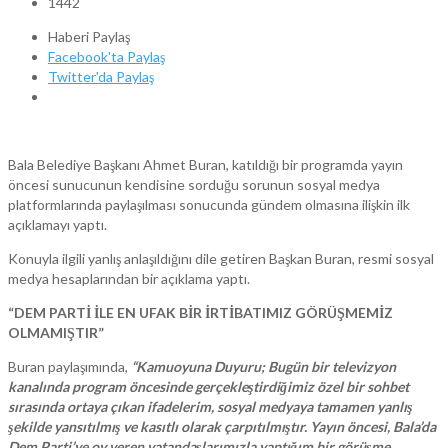
1442
Haberi Paylaş
Facebook'ta Paylaş
Twitter'da Paylaş
Bala Belediye Başkanı Ahmet Buran, katıldığı bir programda yayın
öncesi sunucunun kendisine sorduğu sorunun sosyal medya
platformlarında paylaşılması sonucunda gündem olmasına ilişkin ilk
açıklamayı yaptı.
Konuyla ilgili yanlış anlaşıldığını dile getiren Başkan Buran, resmi sosyal
medya hesaplarından bir açıklama yaptı.
“DEM PARTİ İLE EN UFAK BİR İRTİBATIMIZ GÖRÜŞMEMİZ
OLMAMIŞTIR”
Buran paylaşımında,
“Kamuoyuna Duyuru; Bugün bir televizyon
kanalında program öncesinde gerçekleştirdiğimiz özel bir sohbet
sırasında ortaya çıkan ifadelerim, sosyal medyaya tamamen yanlış
şekilde yansıtılmış ve kasıtlı olarak çarpıtılmıştır. Yayın öncesi, Bala’da
Dem Parti’ye oy veren vatandaşlarımızla yaptığım bir görüşme