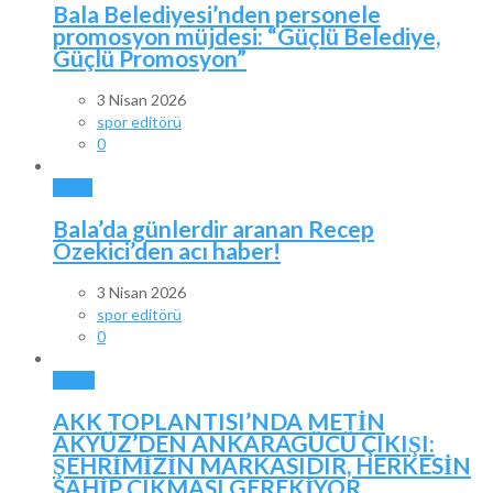
Bala Belediyesi’nden personele
promosyon müjdesi: “Güçlü Belediye,
Güçlü Promosyon”
3 Nisan 2026
spor editörü
0
BALA
Bala’da günlerdir aranan Recep
Özekici’den acı haber!
3 Nisan 2026
spor editörü
0
SPOR
AKK TOPLANTISI’NDA METİN
AKYÜZ’DEN ANKARAGÜCÜ ÇIKIŞI:
ŞEHRİMİZİN MARKASIDIR, HERKESİN
SAHİP ÇIKMASI GEREKİYOR