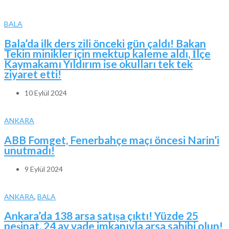
BALA
Bala’da ilk ders zili önceki gün çaldı! Bakan
Tekin minikler için mektup kaleme aldı, İlçe
Kaymakamı Yıldırım ise okulları tek tek
ziyaret etti!
10 Eylül 2024
ANKARA
ABB Fomget, Fenerbahçe maçı öncesi Narin’i
unutmadı!
9 Eylül 2024
ANKARA
,
BALA
Ankara’da 138 arsa satışa çıktı! Yüzde 25
peşinat, 24 ay vade imkanıyla arsa sahibi olun!