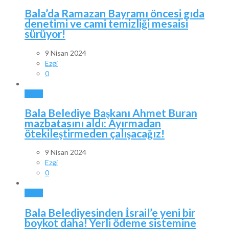
Bala’da Ramazan Bayramı öncesi gıda
denetimi ve cami temizliği mesaisi
sürüyor!
9 Nisan 2024
Ezgi
0
BALA
Bala Belediye Başkanı Ahmet Buran
mazbatasını aldı: Ayırmadan
ötekileştirmeden çalışacağız!
9 Nisan 2024
Ezgi
0
BALA
Bala Belediyesinden İsrail’e yeni bir
boykot daha! Yerli ödeme sistemine