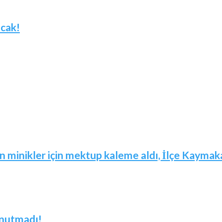
acak!
in minikler için mektup kaleme aldı, İlçe Kaymaka
unutmadı!