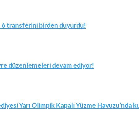
! 6 transferini birden duyurdu!
evre düzenlemeleri devam ediyor!
iyesi Yarı Olimpik Kapalı Yüzme Havuzu’nda kur