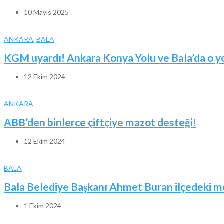
10 Mayıs 2025
ANKARA
,
BALA
KGM uyardı! Ankara Konya Yolu ve Bala’da o yoll
12 Ekim 2024
ANKARA
ABB’den binlerce çiftçiye mazot desteği!
12 Ekim 2024
BALA
Bala Belediye Başkanı Ahmet Buran ilçedeki me
1 Ekim 2024