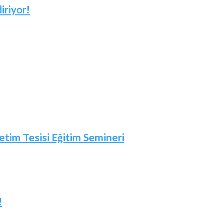
iriyor!
etim Tesisi Eğitim Semineri
!