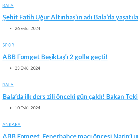
BALA
Şehit Fatih Uğur Altınbaş’ın adı Bala’da yaşatıl
26 Eylül 2024
SPOR
ABB Fomget Beşiktaş’ı 2 golle geçti!
23 Eylül 2024
BALA
Bala’da ilk ders zili önceki gün çaldı! Bakan Tek
10 Eylül 2024
ANKARA
ABB Fomget, Fenerbahçe maçı öncesi Narin’i 