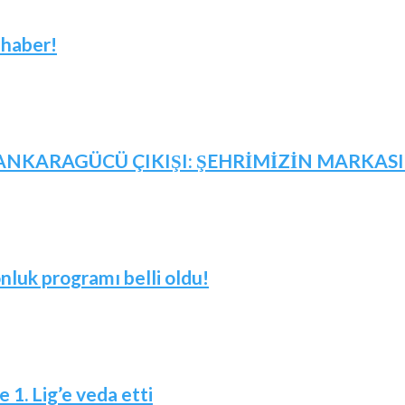
 haber!
NKARAGÜCÜ ÇIKIŞI: ŞEHRİMİZİN MARKASID
nluk programı belli oldu!
 1. Lig’e veda etti