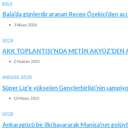
BALA
Bala’da günlerdir aranan Recep Özekici’den acı
3 Nisan 2026
SPOR
AKK TOPLANTISI’NDA METİN AKYÜZ’DEN A
2 Haziran 2025
ANKARA
,
SPOR
Süper Lig’e yükselen Gençlerbirliği’nin şampiyo
10 Mayıs 2025
SPOR
Ankaragücü bir ilki başararak Manisa’nın golüyle