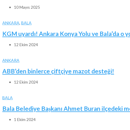
10 Mayıs 2025
ANKARA
,
BALA
KGM uyardı! Ankara Konya Yolu ve Bala’da o yoll
12 Ekim 2024
ANKARA
ABB’den binlerce çiftçiye mazot desteği!
12 Ekim 2024
BALA
Bala Belediye Başkanı Ahmet Buran ilçedeki me
1 Ekim 2024