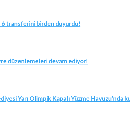
! 6 transferini birden duyurdu!
evre düzenlemeleri devam ediyor!
iyesi Yarı Olimpik Kapalı Yüzme Havuzu’nda kur