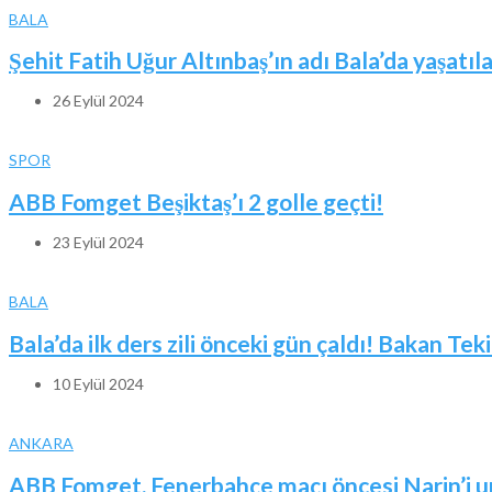
BALA
Şehit Fatih Uğur Altınbaş’ın adı Bala’da yaşatıl
26 Eylül 2024
SPOR
ABB Fomget Beşiktaş’ı 2 golle geçti!
23 Eylül 2024
BALA
Bala’da ilk ders zili önceki gün çaldı! Bakan Tek
10 Eylül 2024
ANKARA
ABB Fomget, Fenerbahçe maçı öncesi Narin’i 