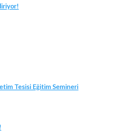
iriyor!
etim Tesisi Eğitim Semineri
!