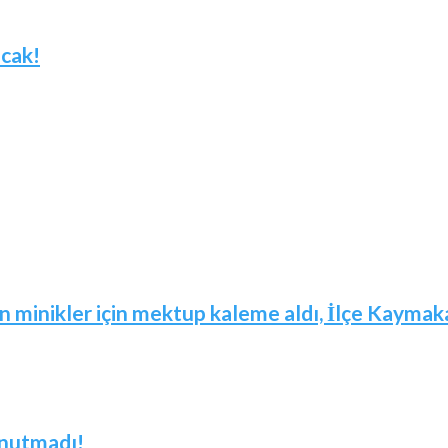
acak!
in minikler için mektup kaleme aldı, İlçe Kaymaka
unutmadı!