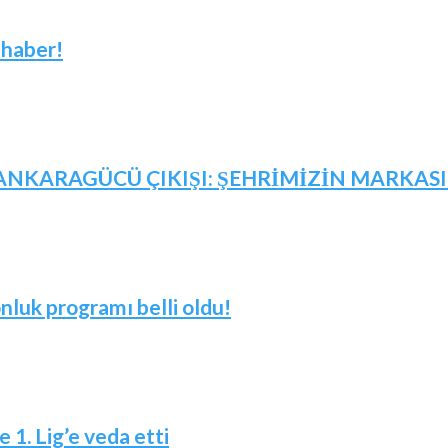
 haber!
NKARAGÜCÜ ÇIKIŞI: ŞEHRİMİZİN MARKASID
nluk programı belli oldu!
 1. Lig’e veda etti