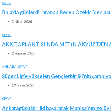
BALA
Bala’da günlerdir aranan Recep Özekici’den acı
3 Nisan 2026
SPOR
AKK TOPLANTISI’NDA METİN AKYÜZ’DEN A
2 Haziran 2025
ANKARA
,
SPOR
Süper Lig’e yükselen Gençlerbirliği’nin şampiyo
10 Mayıs 2025
SPOR
Ankaragücü bir ilki başararak Manisa’nın golüyle