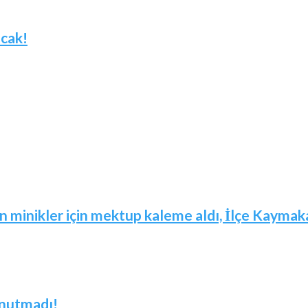
acak!
in minikler için mektup kaleme aldı, İlçe Kaymaka
unutmadı!