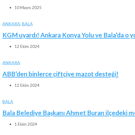
10 Mayıs 2025
ANKARA
,
BALA
KGM uyardı! Ankara Konya Yolu ve Bala’da o yoll
12 Ekim 2024
ANKARA
ABB’den binlerce çiftçiye mazot desteği!
12 Ekim 2024
BALA
Bala Belediye Başkanı Ahmet Buran ilçedeki me
1 Ekim 2024