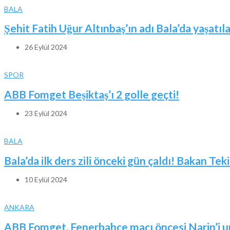
BALA
Şehit Fatih Uğur Altınbaş’ın adı Bala’da yaşatıl
26 Eylül 2024
SPOR
ABB Fomget Beşiktaş’ı 2 golle geçti!
23 Eylül 2024
BALA
Bala’da ilk ders zili önceki gün çaldı! Bakan Tek
10 Eylül 2024
ANKARA
ABB Fomget, Fenerbahçe maçı öncesi Narin’i 