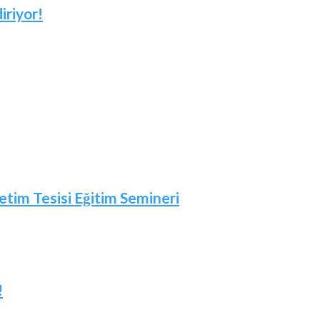
iriyor!
etim Tesisi Eğitim Semineri
!