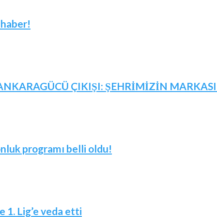
 haber!
NKARAGÜCÜ ÇIKIŞI: ŞEHRİMİZİN MARKASID
nluk programı belli oldu!
 1. Lig’e veda etti