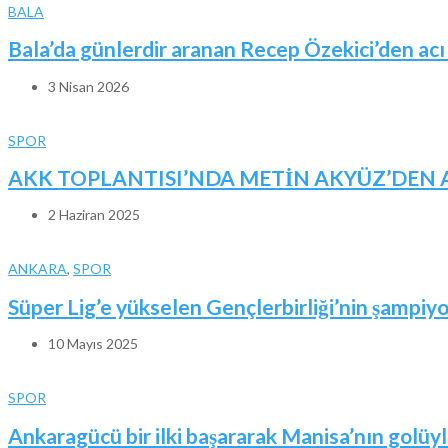
BALA
Bala’da günlerdir aranan Recep Özekici’den acı
3 Nisan 2026
SPOR
AKK TOPLANTISI’NDA METİN AKYÜZ’DEN A
2 Haziran 2025
ANKARA
,
SPOR
Süper Lig’e yükselen Gençlerbirliği’nin şampiyo
10 Mayıs 2025
SPOR
Ankaragücü bir ilki başararak Manisa’nın golüyle