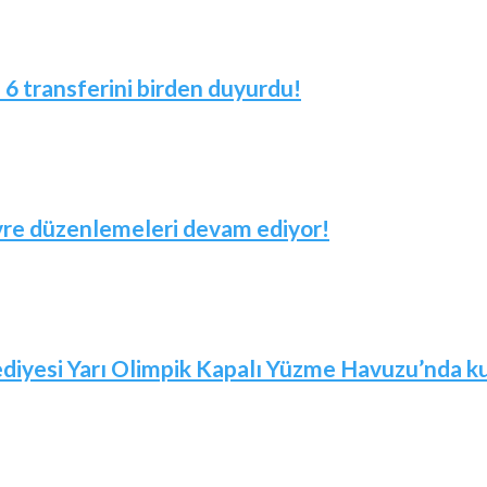
! 6 transferini birden duyurdu!
evre düzenlemeleri devam ediyor!
iyesi Yarı Olimpik Kapalı Yüzme Havuzu’nda kur