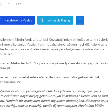
i
0
912
Facebook'ta Paylaş
Twitter'da Paylaş
vilen ismi Metin Arolat, İstanbul Kozyatağı’ndaki bir kulüpte şarkı söyler
staneye kaldırıldı. Yapılan tüm müdahalelere rağmen geçirdiği kalp krizine
beden sanatçının acı haberi sevenlerini yasa boğarken hayatına dair de
onusu oldu.
kaybeden Metin Arolat’ın 2 ay önce sosyal medya hesabından yaptığı paylaş
ırmıştı.
e her fırsatta vefat eden aile fertlerine özlemini dile getiren Arolat,
eri kullanmıştı;
bamın ve abimin yanına göçeli tam dört yıl oldu. Şimdi üçü yan yana
oto çekilirken böyle bir şey gelebilir miydi ki aklımıza?. Benim için en mut
r bu. Hepimiz bir aradayken, henüz hiç kimse ölmemişken, dinmeyen acıyı
suz ayrılığı, sonsuz yalnızlığı henüz öğrenmemişken. Hepimizin bütün