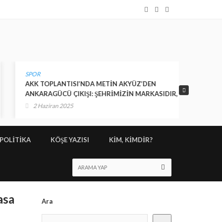
SPOR
ANKARA
AKK TOPLANTISI’NDA METİN AKYÜZ’DEN
Süper Li
ANKARAGÜCÜ ÇIKIŞI: ŞEHRİMİZİN MARKASIDIR,
şampiyon
HERKESİN SAHİP ÇIKMASI GEREKİYOR
2 Haziran 2025
10 May
POLİTİKA
KÖŞE YAZISI
KİM, KİMDİR?
asa
Ara