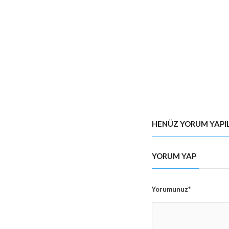
 o
HENÜZ YORUM YAPI
YORUM YAP
Yorumunuz*