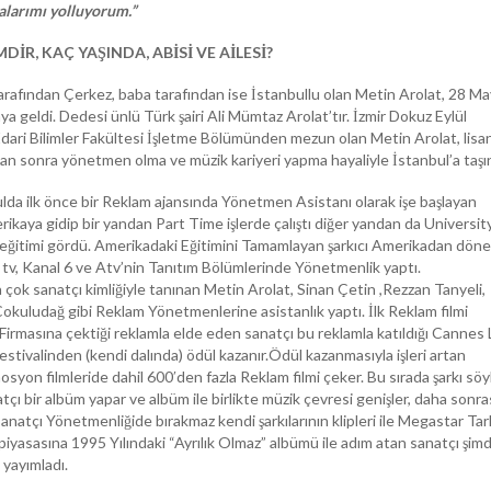
alarımı yolluyorum.”
İR, KAÇ YAŞINDA, ABİSİ VE AİLESİ?
rafından Çerkez, baba tarafından ise İstanbullu olan Metin Arolat, 28 Ma
a geldi. Dedesi ünlü Türk şairi Ali Mümtaz Arolat’tır. İzmir Dokuz Eylül
 İdari Bilimler Fakültesi İşletme Bölümünden mezun olan Metin Arolat, lisa
an sonra yönetmen olma ve müzik kariyeri yapma hayaliyle İstanbul’a taşın
lda ilk önce bir Reklam ajansında Yönetmen Asistanı olarak işe başlayan
ikaya gidip bir yandan Part Time işlerde çalıştı diğer yandan da Universit
ık eğitimi gördü. Amerikadaki Eğitimini Tamamlayan şarkıcı Amerikadan döne
 tv, Kanal 6 ve Atv’nin Tanıtım Bölümlerinde Yönetmenlik yaptı.
ok sanatçı kimliğiyle tanınan Metin Arolat, Sinan Çetin ,Rezzan Tanyeli,
kuludağ gibi Reklam Yönetmenlerine asistanlık yaptı. İlk Reklam filmi
Firmasına çektiği reklamla elde eden sanatçı bu reklamla katıldığı Cannes 
estivalinden (kendi dalında) ödül kazanır.Ödül kazanmasıyla işleri artan
yon filmleride dahil 600′den fazla Reklam filmi çeker. Bu sırada şarkı sö
tçı bir albüm yapar ve albüm ile birlikte müzik çevresi genişler, daha sonr
anatçı Yönetmenliğide bırakmaz kendi şarkılarının klipleri ile Megastar Tar
 piyasasına 1995 Yılındaki “Ayrılık Olmaz” albümü ile adım atan sanatçı şim
yayımladı.