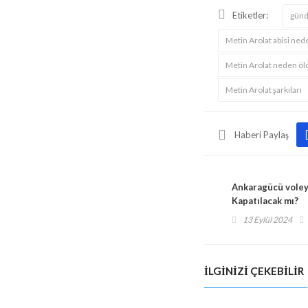
Etiketler:
gün
Metin Arolat abisi ned
Metin Arolat neden öl
Metin Arolat şarkıları
Haberi Paylaş
Ankaragücü voley
Kapatılacak mı?
13 Eylül 2024
Bala’nın mahallelerinde
Bala’da günlerdir ar
İLGINIZI ÇEKEBILIR
doğal gaz çalışmaları
Recep Özekici’den a
devam ediyor
haber!
3 Nisan 2026
3 Nisan 2026