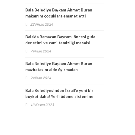
Bala Belediye Başkanı Ahmet Buran
makamını çocuklara emanet etti
22 Nisan 2024
Bala’da Ramazan Bayramı öncesi gıda
denetimi ve cami temizliği mesaisi
sürüyor!
9 Nisan 2024
Bala Belediye Başkanı Ahmet Buran
mazbatasını aldı: Ayırmadan
ötekileştirmeden çalışacağız!
9 Nisan 2024
Bala Belediyesinden İsrail’e yeni bir
boykot daha! Yerli ödeme sistemine
geçiliyor
13 Kasım 2023