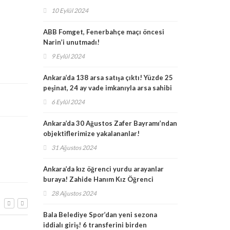
aldı, İlçe Kaymakamı Yıldırım ise okulları
10 Eylül 2024
tek tek ziyaret etti!
ABB Fomget, Fenerbahçe maçı öncesi
Narin’i unutmadı!
9 Eylül 2024
Ankara’da 138 arsa satışa çıktı! Yüzde 25
peşinat, 24 ay vade imkanıyla arsa sahibi
olun!
6 Eylül 2024
Ankara’da 30 Ağustos Zafer Bayramı’ndan
objektiflerimize yakalananlar!
31 Ağustos 2024
Ankara’da kız öğrenci yurdu arayanlar
buraya! Zahide Hanım Kız Öğrenci
Yurdu’na nasıl gidilir, fiyatı ve imkanı?
28 Ağustos 2024
anı
Bala’nın mahallele
Zahide Hanım Kız Öğrenci Yurdu
dir,
doğal gaz çalışmala
Necatibey ve Kurtuluş şubesi yol tarifi!
Bala Belediye Spor’dan yeni sezona
de kaç
devam ediyor
3 Nisan 2026
iddialı giriş! 6 transferini birden