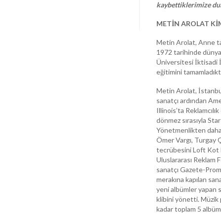
kaybettiklerimize du
METİN AROLAT KİMD
Metin Arolat, Anne ta
1972 tarihinde dünyay
Üniversitesi İktisadi
eğitimini tamamladıkt
Metin Arolat, İstanbu
sanatçı ardından Amer
Illinois’ta Reklamcıl
dönmez sırasıyla Star
Yönetmenlikten daha ç
Ömer Vargı, Turgay Ço
tecrübesini Loft Kot 
Uluslararası Reklam F
sanatçı Gazete-Promos
merakına kapılan sana
yeni albümler yapan s
klibini yönetti. Müzik
kadar toplam 5 albüm 