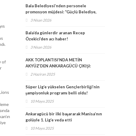
Promosyon”
Bala Belediyesi’nden personele
promosyon müjdesi: “Güçlü Belediye,
Güçlü Promosyon”
3 Nisan 2026
yıs
Bala’da günlerdir aranan Recep
ns
Özekici’den acı haber!
dı.
3 Nisan 2026
AKK TOPLANTISI’NDA METİN
y of
AKYÜZ’DEN ANKARAGÜCÜ ÇIKIŞI:
r
ŞEHRİMİZİN MARKASIDIR, HERKESİN
2 Haziran 2025
SAHİP ÇIKMASI GEREKİYOR
Süper Lig’e yükselen Gençlerbirliği’nin
Lions
şampiyonluk programı belli oldu!
10 Mayıs 2025
yleme
asında
Ankaragücü bir ilki başararak Manisa’nın
kan’ın
golüyle 1. Lig’e veda etti
diye
10 Mayıs 2025