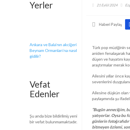
Yerler
21 Eylül 2024
Ezg
Haberi Paylaş
Ankara ve Bala’nın akciğeri
Türk pop müziğinin se
Beynam Ormanları’na nasıl
aniden fenalaşarak ha
gidilir?
düşen ve hayatını kay
araştırmalar merak k
Ailesini yıllar önce 
Vefat
sevenlerini duyguland
Edenler
Ailesine düşkün olan v
paylaşımında şu ifadel
“Bugün anneciğim, ba
yatıyorlar. Oysa bu f
Şu anda bize bildirilmiş yeni
günlerin fotoğrafıdı
bir vefat bulunmamaktadır.
bitmeyen özlemi, son