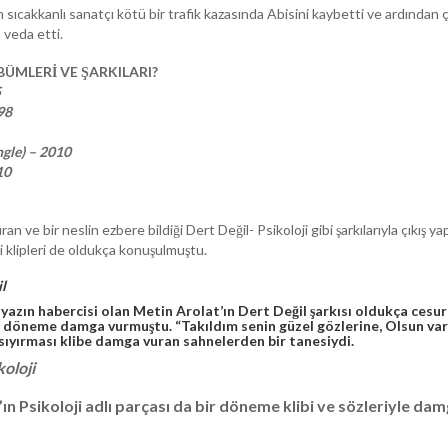
n sıcakkanlı sanatçı kötü bir trafik kazasında Abisini kaybetti ve ardından 
 veda etti.
ÜMLERİ VE ŞARKILARI?
5
98
ngle) – 2010
10
 ve bir neslin ezbere bildiği Dert Değil- Psikoloji gibi şarkılarıyla çıkış y
i klipleri de oldukça konuşulmuştu.
il
yazın habercisi olan Metin Arolat’ın Dert Değil şarkısı oldukça cesur
r döneme damga vurmuştu. “Takıldım senin güzel gözlerine, Olsun var
sıyırması klibe damga vuran sahnelerden bir tanesiydi.
koloji
ın Psikoloji adlı parçası da bir döneme klibi ve sözleriyle da