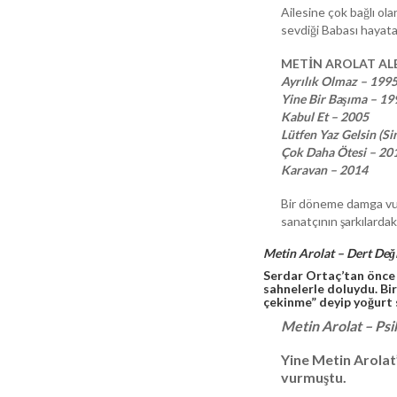
Ailesine çok bağlı ola
sevdiği Babası hayata
METİN AROLAT ALB
Ayrılık Olmaz – 199
Yine Bir Başıma – 19
Kabul Et – 2005
Lütfen Yaz Gelsin (Si
Çok Daha Ötesi – 20
Karavan – 2014
Bir döneme damga vuran
sanatçının şarkılardak
Metin Arolat – Dert Değ
Serdar Ortaç’tan önce 
sahnelerle doluydu. Bi
çekinme” deyip yoğurt 
Metin Arolat – Psi
Yine Metin Arolat’
vurmuştu.