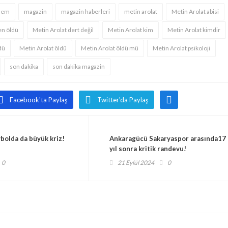
dem
magazin
magazin haberleri
metin arolat
Metin Arolat abisi
en öldü
Metin Arolat dert değil
Metin Arolat kim
Metin Arolat kimdir
dü
Metin Arolat öldü
Metin Arolat öldü mü
Metin Arolat psikoloji
son dakika
son dakika magazin
Facebook'ta Paylaş
Twitter'da Paylaş
bolda da büyük kriz!
Ankaragücü Sakaryaspor arasında17
yıl sonra kritik randevu!
0
21 Eylül 2024
0
anan
Süper Lig’e yükselen
Ankara Barosu Başk
cı
Gençlerbirliği’nin
Mustafa Köroğlu kim
şampiyonluk programı
kaç yaşında? Seçim
10 Mayıs 2025
14 Ekim 2024
belli oldu!
oy aldı?