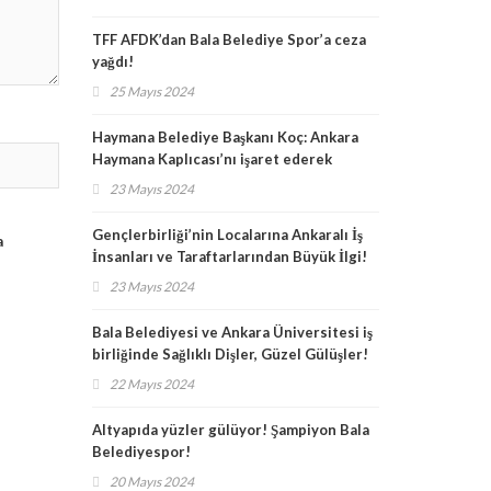
TFF AFDK’dan Bala Belediye Spor’a ceza
yağdı!
25 Mayıs 2024
Haymana Belediye Başkanı Koç: Ankara
Haymana Kaplıcası’nı işaret ederek
müjdeyi verdi!
23 Mayıs 2024
Gençlerbirliği’nin Localarına Ankaralı İş
a
İnsanları ve Taraftarlarından Büyük İlgi!
23 Mayıs 2024
Bala Belediyesi ve Ankara Üniversitesi iş
birliğinde Sağlıklı Dişler, Güzel Gülüşler!
22 Mayıs 2024
Altyapıda yüzler gülüyor! Şampiyon Bala
Belediyespor!
20 Mayıs 2024