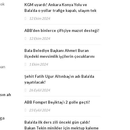
çok
KGM uyardı! Ankara Konya Yolu ve
Bala’da o yollar trafiğe kapalı, ulaşım tek
şeritten!
12 Ekim 2024
ABB’den binlerce çiftçiye mazot desteği!
12 Ekim 2024
Bala Belediye Başkanı Ahmet Buran
ilçedeki mevsimlik işçilerin çocuklarını
unutmadı
1 Ekim 2024
apan
Şehit Fatih Uğur Altınbaş’ın adı Bala’da
yaşatılacak!
26 Eylül 2024
sın ah
ABB Fomget Beşiktaş’ı 2 golle geçti!
23 Eylül 2024
mga
Bala’da ilk ders zili önceki gün çaldı!
Bakan Tekin minikler için mektup kaleme