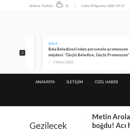
Ankara, Türkiye
21
Cuma 07 Ağustos 2026 / 07:15
BALA
rı
Bala Belediyesi’nden personele promosyon
müjdesi: “Güçlü Belediye, Güçlü Promosyon”
3 Nisan 2026
ANASAYFA
İLETIŞIM
ÖZEL HABER
Metin Arolat
Gezilecek
boğdu! Acı 