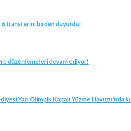
! 6 transferini birden duyurdu!
evre düzenlemeleri devam ediyor!
iyesi Yarı Olimpik Kapalı Yüzme Havuzu’nda kur