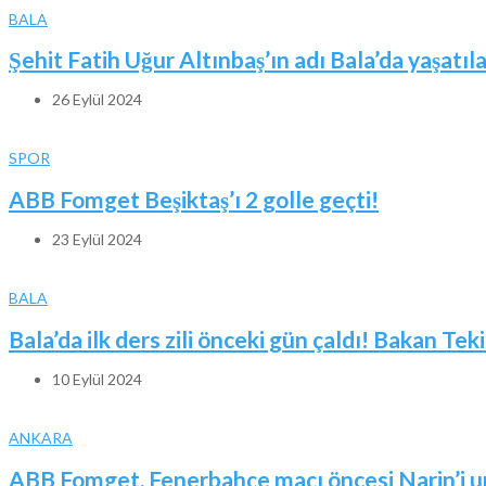
BALA
Şehit Fatih Uğur Altınbaş’ın adı Bala’da yaşatıl
26 Eylül 2024
SPOR
ABB Fomget Beşiktaş’ı 2 golle geçti!
23 Eylül 2024
BALA
Bala’da ilk ders zili önceki gün çaldı! Bakan Tek
10 Eylül 2024
ANKARA
ABB Fomget, Fenerbahçe maçı öncesi Narin’i 