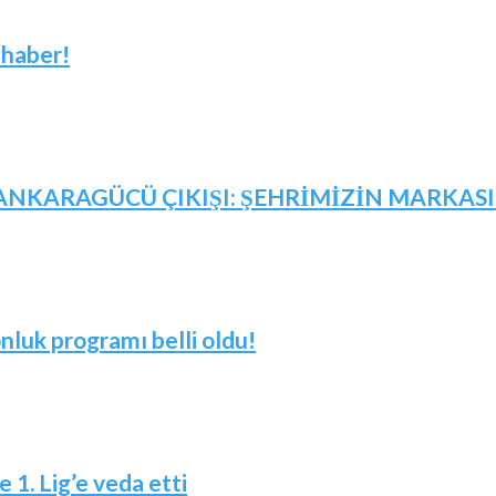
 haber!
NKARAGÜCÜ ÇIKIŞI: ŞEHRİMİZİN MARKASID
nluk programı belli oldu!
 1. Lig’e veda etti