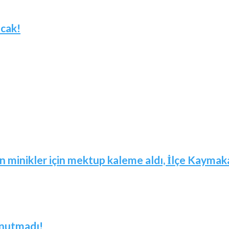
acak!
in minikler için mektup kaleme aldı, İlçe Kaymaka
unutmadı!