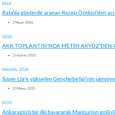
BALA
Bala’da günlerdir aranan Recep Özekici’den acı
3 Nisan 2026
SPOR
AKK TOPLANTISI’NDA METİN AKYÜZ’DEN A
2 Haziran 2025
ANKARA
,
SPOR
Süper Lig’e yükselen Gençlerbirliği’nin şampiyo
10 Mayıs 2025
SPOR
Ankaragücü bir ilki başararak Manisa’nın golüyle