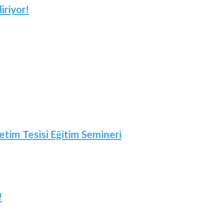
iriyor!
etim Tesisi Eğitim Semineri
!