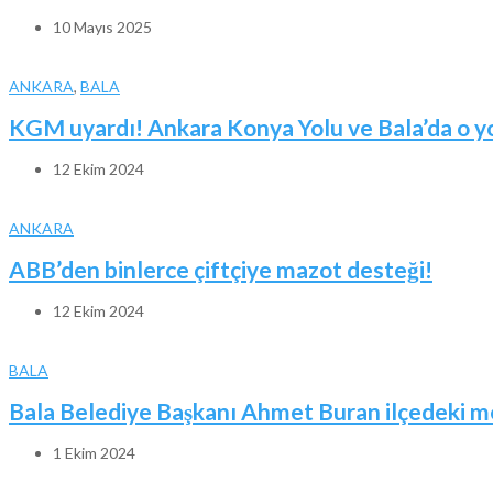
10 Mayıs 2025
ANKARA
,
BALA
KGM uyardı! Ankara Konya Yolu ve Bala’da o yoll
12 Ekim 2024
ANKARA
ABB’den binlerce çiftçiye mazot desteği!
12 Ekim 2024
BALA
Bala Belediye Başkanı Ahmet Buran ilçedeki me
1 Ekim 2024