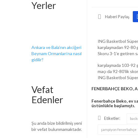
Yerler
Haberi Paylaş
ING Basketbol Süper L
Ankara ve Bala’nın akciğeri
karşılaşmadan 92-80 ga
Beynam Ormanları’na nasıl
Skoru 3-1’e getiren sa
gidilir?
karşılaşmada 103-92 
maçı da 92-80’lik sk
ING Basketbol Süper
Vefat
FENERBAHÇE BEKO, A
Edenler
Fenerbahçe Beko, ev sah
üstünlükle başlamıştı.
Etiketler:
bask
Şu anda bize bildirilmiş yeni
bir vefat bulunmamaktadır.
şampiyon fenerbahçe