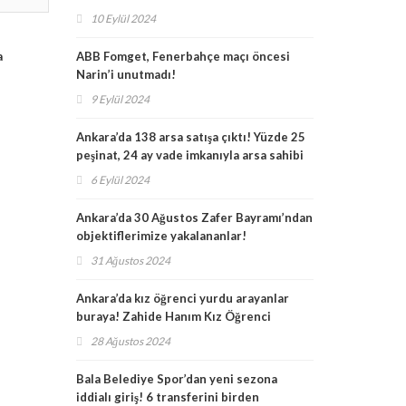
aldı, İlçe Kaymakamı Yıldırım ise okulları
10 Eylül 2024
tek tek ziyaret etti!
a
ABB Fomget, Fenerbahçe maçı öncesi
Narin’i unutmadı!
9 Eylül 2024
Ankara’da 138 arsa satışa çıktı! Yüzde 25
peşinat, 24 ay vade imkanıyla arsa sahibi
olun!
6 Eylül 2024
Ankara’da 30 Ağustos Zafer Bayramı’ndan
objektiflerimize yakalananlar!
31 Ağustos 2024
Ankara’da kız öğrenci yurdu arayanlar
buraya! Zahide Hanım Kız Öğrenci
Yurdu’na nasıl gidilir, fiyatı ve imkanı?
28 Ağustos 2024
Zahide Hanım Kız Öğrenci Yurdu
Necatibey ve Kurtuluş şubesi yol tarifi!
Bala Belediye Spor’dan yeni sezona
iddialı giriş! 6 transferini birden