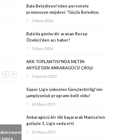
Promosyon”
Bala Belediyesi’nden personele
promosyon müjdesi: “Güçlü Belediye,
Güçlü Promosyon”
3 Nisan 2026
Bala’da günlerdir aranan Recep
Özekici’den acı haber!
3 Nisan 2026
AKK TOPLANTISI’NDA METİN
AKYÜZ’DEN ANKARAGÜCÜ ÇIKIŞI:
aspor
Süper Lig’e yüksel
ŞEHRİMİZİN MARKASIDIR, HERKESİN
a
2 Haziran 2025
Gençlerbirliği’nin
SAHİP ÇIKMASI GEREKİYOR
şampiyonluk prog
10 Mayıs 2025
belli oldu!
Süper Lig’e yükselen Gençlerbirliği’nin
şampiyonluk programı belli oldu!
10 Mayıs 2025
Ankaragücü bir ilki başararak Manisa’nın
golüyle 1. Lig’e veda etti
Ankaragücü voleybolda
10 Mayıs 2025
da büyük kriz!