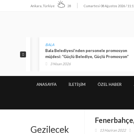
Ankara, Türkiye
28
Cumartesi 08 Ağustos 2026 / 11:1
BALA
rı
Bala Belediyesi’nden personele promosyon
müjdesi: “Güçlü Belediye, Güçlü Promosyon”
3 Nisan 2026
ANASAYFA
İLETIŞIM
ÖZEL HABER
Fenerbahçe, 
Gezilecek
13 Haziran 2022