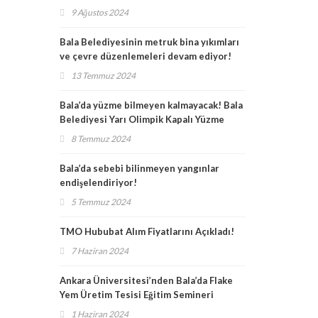
duyurdu!
9 Ağustos 2024
Bala Belediyesinin metruk bina yıkımları
ve çevre düzenlemeleri devam ediyor!
13 Temmuz 2024
Bala’da yüzme bilmeyen kalmayacak! Bala
Belediyesi Yarı Olimpik Kapalı Yüzme
Havuzu’nda kurslar başladı!
8 Temmuz 2024
Bala’da sebebi bilinmeyen yangınlar
endişelendiriyor!
5 Temmuz 2024
TMO Hububat Alım Fiyatlarını Açıkladı!
7 Haziran 2024
Ankara Üniversitesi’nden Bala’da Flake
Yem Üretim Tesisi Eğitim Semineri
1 Haziran 2024