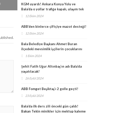
Kapatılacak mı?
13 Eylül 2024
KGM uyardı! Ankara Konya Yolu ve
Bala’da o yollar trafiğe kapalı, ulaşım tek
şeritten!
12 Ekim 2024
ABB’den binlerce çiftçiye mazot desteği!
12 Ekim 2024
ublished.
Bala Belediye Başkanı Ahmet Buran
ilçedeki mevsimlik işçilerin çocuklarını
unutmadı
1 Ekim 2024
Şehit Fatih Uğur Altınbaş’ın adı Bala’da
yaşatılacak!
26 Eylül 2024
ABB Fomget Beşiktaş’ı 2 golle geçti!
23 Eylül 2024
Bala’da ilk ders zili önceki gün çaldı!
Bakan Tekin minikler için mektup kaleme