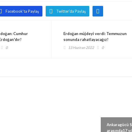
Facebook'ta Paylaş
Twitter'da Paylaş
rdoğan: Cumhur
Erdoğan müjdeyi verdi: Temmuzun
 Erdoğan'dır!
sonunda rahatlayacağız!
0
13 Haziran 2022
0
Ankara’da Basketbol ve
Ankaragücü Sakary
EuroCup sezonu Türk
arasında17 yıl sonr
etti
Telekom-Lietkabelis
kritik randevu!
24 Eylül 2024
21 Eylül 2024
maçı ile başlıyor!