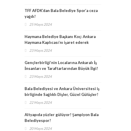
TFF AFDK’dan Bala Belediye Spor’a ceza
yağdı!
25 Mayıs 2024
Haymana Belediye Başkanı Koç: Ankara
Haymana Kaplıcası’nı işaret ederek
müjdeyi verdi!
23 Mayıs 2024
Gençlerbirliği’nin Localarına Ankaralı İş
İnsanları ve Taraftarlarından Büyük İlgi!
23 Mayıs 2024
Bala Belediyesi ve Ankara Üniversitesi iş
birliğinde Sağlıklı Dişler, Güzel Gülüşler!
22 Mayıs 2024
Altyapıda yüzler gülüyor! Şampiyon Bala
Belediyespor!
20 Mayıs 2024