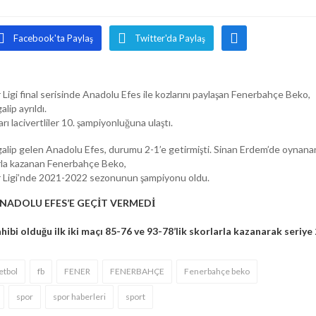
Facebook'ta Paylaş
Twitter'da Paylaş
igi final serisinde Anadolu Efes ile kozlarını paylaşan Fenerbahçe Beko,
lip ayrıldı.
rı lacivertliler 10. şampiyonluğuna ulaştı.
galip gelen Anadolu Efes, durumu 2-1’e getirmişti. Sinan Erdem’de oynana
orla kazanan Fenerbahçe Beko,
 Ligi’nde 2021-2022 sezonunun şampiyonu oldu.
NADOLU EFES’E GEÇİT VERMEDİ
ibi olduğu ilk iki maçı 85-76 ve 93-78’lik skorlarla kazanarak seriye
etbol
fb
FENER
FENERBAHÇE
Fenerbahçe beko
spor
spor haberleri
sport