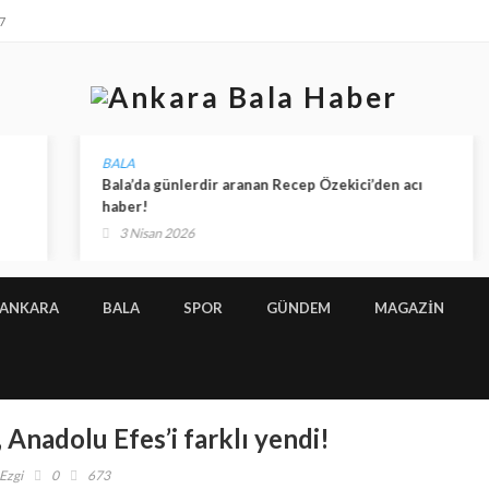
7
BALA
Bala’da günlerdir aranan Recep Özekici’den acı
haber!
3 Nisan 2026
ANKARA
BALA
SPOR
GÜNDEM
MAGAZİN
Anadolu Efes’i farklı yendi!
Ezgi
0
673