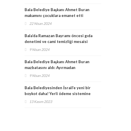
Bala Belediye Başkanı Ahmet Buran
makamını çocuklara emanet etti
22 Nisan 2024
Bala’da Ramazan Bayramı öncesi gıda
denetimi ve cami temizliği mesaisi
sürüyor!
9 Nisan 2024
Bala Belediye Başkanı Ahmet Buran
mazbatasını aldı: Ayırmadan
ötekileştirmeden çalışacağız!
9 Nisan 2024
Bala Belediyesinden İsrail’e yeni bir
boykot daha! Yerli ödeme sistemine
geçiliyor
13 Kasım 2023