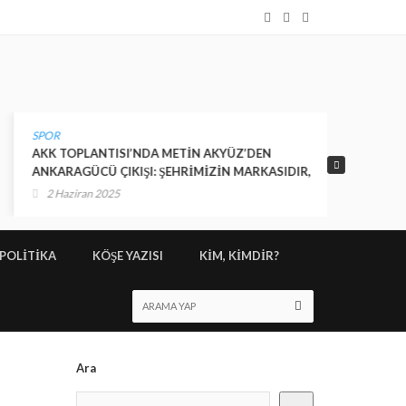
SPOR
ANKARA
AKK TOPLANTISI’NDA METİN AKYÜZ’DEN
Süper Li
ANKARAGÜCÜ ÇIKIŞI: ŞEHRİMİZİN MARKASIDIR,
şampiyon
HERKESİN SAHİP ÇIKMASI GEREKİYOR
2 Haziran 2025
10 May
POLİTİKA
KÖŞE YAZISI
KİM, KİMDİR?
Ara