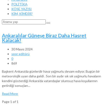
POLİTİKA
KÖŞE YAZISI
KİM, KİMDİR?
Ankaralılar Güneşe Biraz Daha Hasret
Kalacak!
30 Mayıs 2024
spor editörü
0
869
Başkent Ankara’da günlerdir hava yağmurlu devam ediyor. Bugün bir
meteorolojik uyarı daha geldi . Son bir aydır sık sık yağmurlu havaların
kendini gösterdiği Ankara’da vatandaşlar olumsuz hava koşullarının
getirdiği sonuçları…
Read More
Page 1 of 1