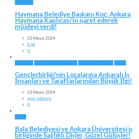
ANKARA
Haymana Belediye Başkanı Koç: Ankara
Haymana Kaplıcası’nı işaret ederek
müjdeyi verdi!
23 Mayıs 2024
Ezgi
0
ANKARA
ANKARA TAKIMLARI
GENÇLERBİRLİĞİ
SPOR
Gençlerbirliği’nin Localarına Ankaralı İş
İnsanları ve Taraftarlarından Büyük İlgi!
23 Mayıs 2024
spor editörü
0
BALA
Bala Belediyesi ve Ankara Üniversitesi iş
birliğinde Sağlıklı Dişler, Güzel Gülüşler!