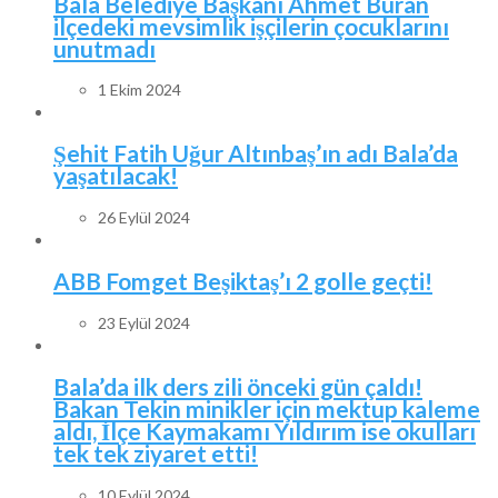
Bala Belediye Başkanı Ahmet Buran
ilçedeki mevsimlik işçilerin çocuklarını
unutmadı
1 Ekim 2024
Şehit Fatih Uğur Altınbaş’ın adı Bala’da
yaşatılacak!
26 Eylül 2024
ABB Fomget Beşiktaş’ı 2 golle geçti!
23 Eylül 2024
Bala’da ilk ders zili önceki gün çaldı!
Bakan Tekin minikler için mektup kaleme
aldı, İlçe Kaymakamı Yıldırım ise okulları
tek tek ziyaret etti!
10 Eylül 2024