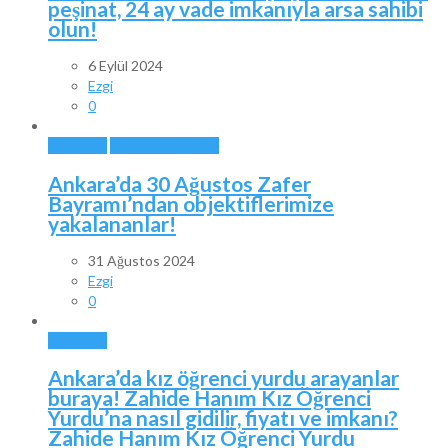
peşinat, 24 ay vade imkanıyla arsa sahibi
olun!
6 Eylül 2024
Ezgi
0
ANKARA
ÖZEL HABERLER
Ankara’da 30 Ağustos Zafer
Bayramı’ndan objektiflerimize
yakalananlar!
31 Ağustos 2024
Ezgi
0
ANKARA
Ankara’da kız öğrenci yurdu arayanlar
buraya! Zahide Hanım Kız Öğrenci
Yurdu’na nasıl gidilir, fiyatı ve imkanı?
Zahide Hanım Kız Öğrenci Yurdu