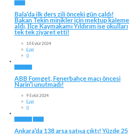
BALA
Bala’da ilk ders zili önceki gün çaldı!
Bakan Tekin minikler için mektup kaleme
aldı, İlçe Kaymakamı Yıldırım ise okulları
tek tek ziyaret etti!
10 Eylül 2024
Ezgi
0
ANKARA
ABB Fomget, Fenerbahçe maçı öncesi
Narin’i unutmadı!
9 Eylül 2024
Ezgi
0
ANKARA
BALA
Ankara’da 138 arsa satışa çıktı! Yüzde 25