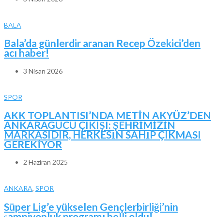
BALA
Bala’da günlerdir aranan Recep Özekici’den
acı haber!
3 Nisan 2026
SPOR
AKK TOPLANTISI’NDA METİN AKYÜZ’DEN
ANKARAGÜCÜ ÇIKIŞI: ŞEHRİMİZİN
MARKASIDIR, HERKESİN SAHİP ÇIKMASI
GEREKİYOR
2 Haziran 2025
ANKARA
,
SPOR
Süper Lig’e yükselen Gençlerbirliği’nin
şampiyonluk programı belli oldu!