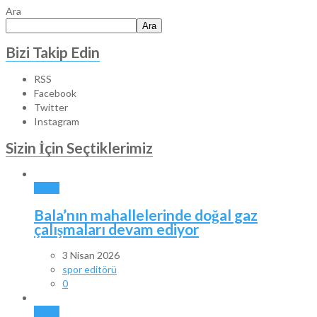
Ara
Ara
Bizi Takip Edin
RSS
Facebook
Twitter
Instagram
Sizin İçin Seçtiklerimiz
BALA
Bala’nın mahallelerinde doğal gaz
çalışmaları devam ediyor
3 Nisan 2026
spor editörü
0
BALA