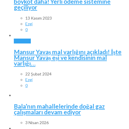
boykot daha! Yerli ödeme sistemine
geçiliyor
13 Kasım 2023
Ezgi
0
ANKARA
Mansur Yavaş mal varlığını açıkladı! İşte
Mansur Yavaş eşi ve kendisinin mal
varlığı…
22 Şubat 2024
Ezgi
0
Bala’nın mahallelerinde doğal gaz
çalışmaları devam ediyor
3 Nisan 2026