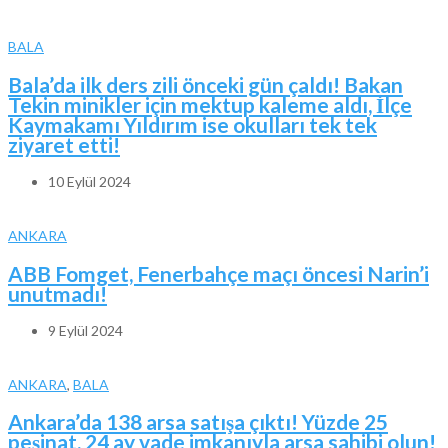
BALA
Bala’da ilk ders zili önceki gün çaldı! Bakan
Tekin minikler için mektup kaleme aldı, İlçe
Kaymakamı Yıldırım ise okulları tek tek
ziyaret etti!
10 Eylül 2024
ANKARA
ABB Fomget, Fenerbahçe maçı öncesi Narin’i
unutmadı!
9 Eylül 2024
ANKARA
,
BALA
Ankara’da 138 arsa satışa çıktı! Yüzde 25
peşinat, 24 ay vade imkanıyla arsa sahibi olun!