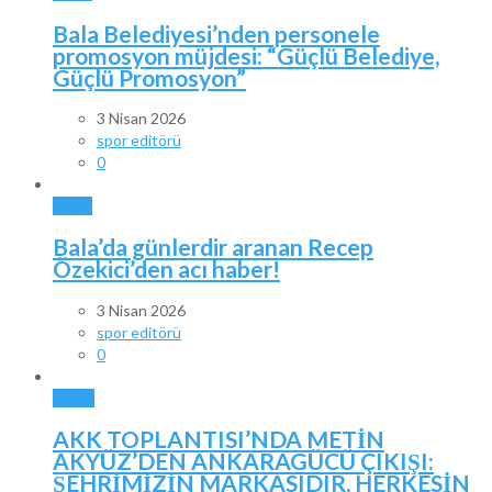
Bala Belediyesi’nden personele
promosyon müjdesi: “Güçlü Belediye,
Güçlü Promosyon”
3 Nisan 2026
spor editörü
0
BALA
Bala’da günlerdir aranan Recep
Özekici’den acı haber!
3 Nisan 2026
spor editörü
0
SPOR
AKK TOPLANTISI’NDA METİN
AKYÜZ’DEN ANKARAGÜCÜ ÇIKIŞI:
ŞEHRİMİZİN MARKASIDIR, HERKESİN