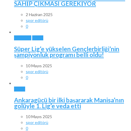
SAHİP ÇIKMASI GEREKİYOR
2 Haziran 2025
spor editörü
0
ANKARA
SPOR
Süper Lig’e yükselen Gençlerbirliği’nin
şampiyonluk programı belli oldu!
10 Mayıs 2025
spor editörü
0
SPOR
Ankaragücü bir ilki başararak Manisa’nın
golüyle 1. Lig’e veda etti
10 Mayıs 2025
spor editörü
0