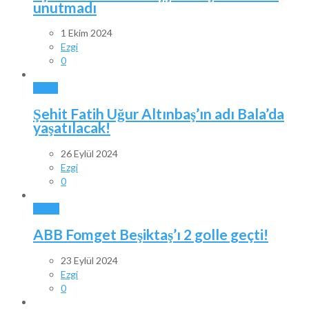
unutmadı
1 Ekim 2024
Ezgi
0
BALA
Şehit Fatih Uğur Altınbaş’ın adı Bala’da
yaşatılacak!
26 Eylül 2024
Ezgi
0
SPOR
ABB Fomget Beşiktaş’ı 2 golle geçti!
23 Eylül 2024
Ezgi
0