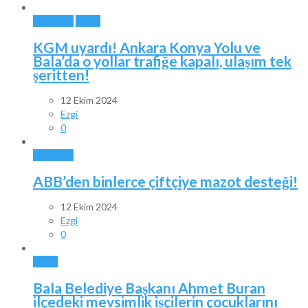
ANKARA
BALA
KGM uyardı! Ankara Konya Yolu ve
Bala’da o yollar trafiğe kapalı, ulaşım tek
şeritten!
12 Ekim 2024
Ezgi
0
ANKARA
ABB’den binlerce çiftçiye mazot desteği!
12 Ekim 2024
Ezgi
0
BALA
Bala Belediye Başkanı Ahmet Buran
ilçedeki mevsimlik işçilerin çocuklarını