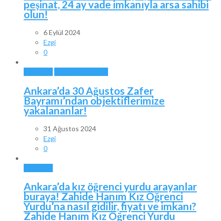
peşinat, 24 ay vade imkanıyla arsa sahibi
olun!
6 Eylül 2024
Ezgi
0
ANKARA
ÖZEL HABERLER
Ankara’da 30 Ağustos Zafer
Bayramı’ndan objektiflerimize
yakalananlar!
31 Ağustos 2024
Ezgi
0
ANKARA
Ankara’da kız öğrenci yurdu arayanlar
buraya! Zahide Hanım Kız Öğrenci
Yurdu’na nasıl gidilir, fiyatı ve imkanı?
Zahide Hanım Kız Öğrenci Yurdu