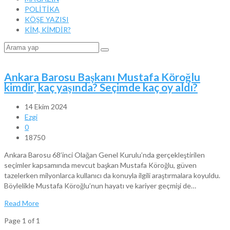
POLİTİKA
KÖŞE YAZISI
KİM, KİMDİR?
Ankara Barosu Başkanı Mustafa Köroğlu
kimdir, kaç yaşında? Seçimde kaç oy aldı?
14 Ekim 2024
Ezgi
0
18750
Ankara Barosu 68’inci Olağan Genel Kurulu’nda gerçekleştirilen
seçimler kapsamında mevcut başkan Mustafa Köroğlu, güven
tazelerken milyonlarca kullanıcı da konuyla ilgili araştırmalara koyuldu.
Böylelikle Mustafa Köroğlu’nun hayatı ve kariyer geçmişi de…
Read More
Page 1 of 1