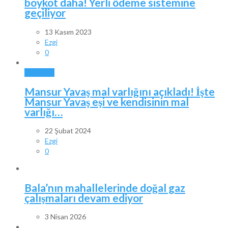
boykot daha! Yerli ödeme sistemine
geçiliyor
13 Kasım 2023
Ezgi
0
ANKARA
Mansur Yavaş mal varlığını açıkladı! İşte
Mansur Yavaş eşi ve kendisinin mal
varlığı…
22 Şubat 2024
Ezgi
0
Bala’nın mahallelerinde doğal gaz
çalışmaları devam ediyor
3 Nisan 2026