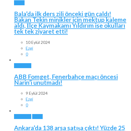
BALA
Bala’da ilk ders zili önceki gün çaldı!
Bakan Tekin minikler için mektup kaleme
aldı, İlçe Kaymakamı Yıldırım ise okulları
tek tek ziyaret etti!
10 Eylül 2024
Ezgi
0
ANKARA
ABB Fomget, Fenerbahçe maçı öncesi
Narin’i unutmadı!
9 Eylül 2024
Ezgi
0
ANKARA
BALA
Ankara’da 138 arsa satışa çıktı! Yüzde 25