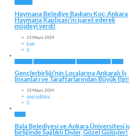
ANKARA
Haymana Belediye Başkanı Koç: Ankara
Haymana Kaplıcası’nı işaret ederek
müjdeyi verdi!
23 Mayıs 2024
Ezgi
0
ANKARA
ANKARA TAKIMLARI
GENÇLERBİRLİĞİ
SPOR
Gençlerbirliği’nin Localarına Ankaralı İş
İnsanları ve Taraftarlarından Büyük İlgi!
23 Mayıs 2024
spor editörü
0
BALA
Bala Belediyesi ve Ankara Üniversitesi iş
birliğinde Sağlıklı Dişler, Güzel Gülüşler!