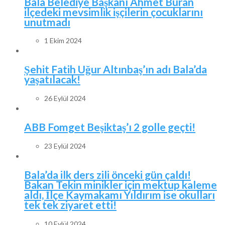
Bala Belediye Başkanı Ahmet Buran
ilçedeki mevsimlik işçilerin çocuklarını
unutmadı
1 Ekim 2024
Şehit Fatih Uğur Altınbaş’ın adı Bala’da
yaşatılacak!
26 Eylül 2024
ABB Fomget Beşiktaş’ı 2 golle geçti!
23 Eylül 2024
Bala’da ilk ders zili önceki gün çaldı!
Bakan Tekin minikler için mektup kaleme
aldı, İlçe Kaymakamı Yıldırım ise okulları
tek tek ziyaret etti!
10 Eylül 2024