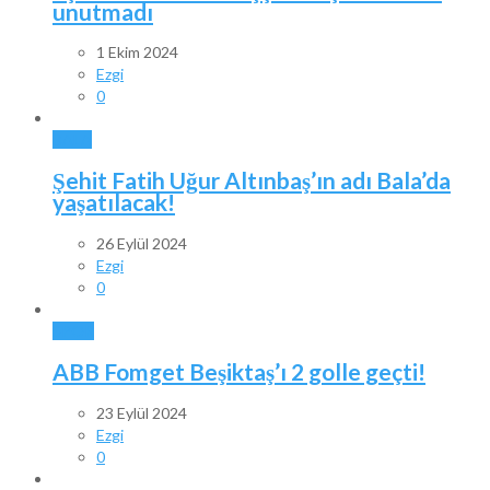
unutmadı
1 Ekim 2024
Ezgi
0
BALA
Şehit Fatih Uğur Altınbaş’ın adı Bala’da
yaşatılacak!
26 Eylül 2024
Ezgi
0
SPOR
ABB Fomget Beşiktaş’ı 2 golle geçti!
23 Eylül 2024
Ezgi
0