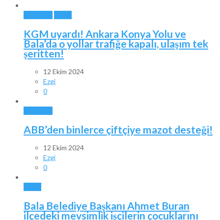
ANKARA
BALA
KGM uyardı! Ankara Konya Yolu ve
Bala’da o yollar trafiğe kapalı, ulaşım tek
şeritten!
12 Ekim 2024
Ezgi
0
ANKARA
ABB’den binlerce çiftçiye mazot desteği!
12 Ekim 2024
Ezgi
0
BALA
Bala Belediye Başkanı Ahmet Buran
ilçedeki mevsimlik işçilerin çocuklarını