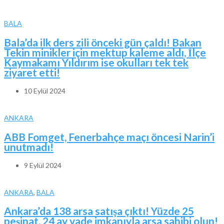
BALA
Bala’da ilk ders zili önceki gün çaldı! Bakan
Tekin minikler için mektup kaleme aldı, İlçe
Kaymakamı Yıldırım ise okulları tek tek
ziyaret etti!
10 Eylül 2024
ANKARA
ABB Fomget, Fenerbahçe maçı öncesi Narin’i
unutmadı!
9 Eylül 2024
ANKARA
,
BALA
Ankara’da 138 arsa satışa çıktı! Yüzde 25
peşinat, 24 ay vade imkanıyla arsa sahibi olun!