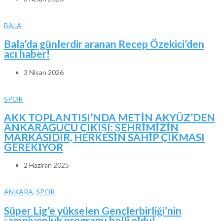
BALA
Bala’da günlerdir aranan Recep Özekici’den
acı haber!
3 Nisan 2026
SPOR
AKK TOPLANTISI’NDA METİN AKYÜZ’DEN
ANKARAGÜCÜ ÇIKIŞI: ŞEHRİMİZİN
MARKASIDIR, HERKESİN SAHİP ÇIKMASI
GEREKİYOR
2 Haziran 2025
ANKARA
,
SPOR
Süper Lig’e yükselen Gençlerbirliği’nin
şampiyonluk programı belli oldu!