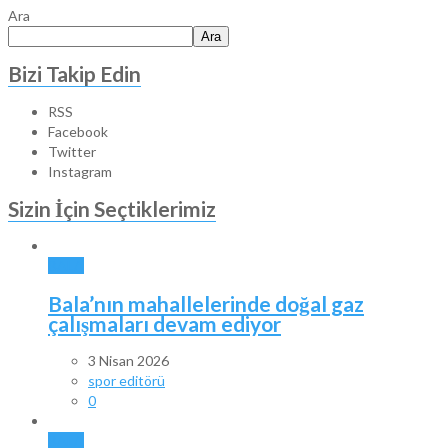
Ara
Ara
Bizi Takip Edin
RSS
Facebook
Twitter
Instagram
Sizin İçin Seçtiklerimiz
BALA
Bala’nın mahallelerinde doğal gaz
çalışmaları devam ediyor
3 Nisan 2026
spor editörü
0
BALA