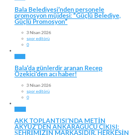
Bala Belediyesi’nden personele
promosyon müjdesi: “Güçlü Belediye,
Güçlü Promosyon”
3 Nisan 2026
spor editörü
0
BALA
Bala’da günlerdir aranan Recep
Özekici’den acı haber!
3 Nisan 2026
spor editörü
0
SPOR
AKK TOPLANTISI’NDA METİN
AKYÜZ’DEN ANKARAGÜCÜ ÇIKIŞI:
ŞEHRİMİZİN MARKASIDIR, HERKESİN