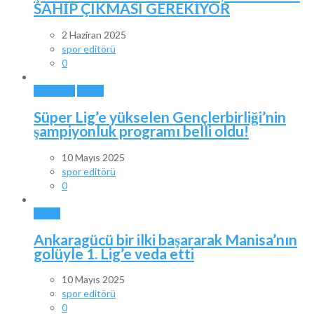
SAHİP ÇIKMASI GEREKİYOR
2 Haziran 2025
spor editörü
0
ANKARA
SPOR
Süper Lig’e yükselen Gençlerbirliği’nin
şampiyonluk programı belli oldu!
10 Mayıs 2025
spor editörü
0
SPOR
Ankaragücü bir ilki başararak Manisa’nın
golüyle 1. Lig’e veda etti
10 Mayıs 2025
spor editörü
0