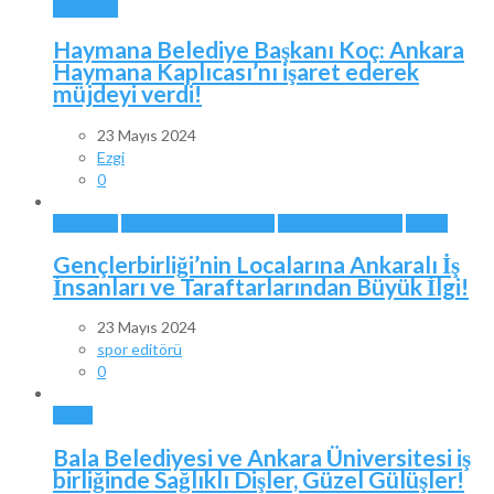
ANKARA
Haymana Belediye Başkanı Koç: Ankara
Haymana Kaplıcası’nı işaret ederek
müjdeyi verdi!
23 Mayıs 2024
Ezgi
0
ANKARA
ANKARA TAKIMLARI
GENÇLERBİRLİĞİ
SPOR
Gençlerbirliği’nin Localarına Ankaralı İş
İnsanları ve Taraftarlarından Büyük İlgi!
23 Mayıs 2024
spor editörü
0
BALA
Bala Belediyesi ve Ankara Üniversitesi iş
birliğinde Sağlıklı Dişler, Güzel Gülüşler!