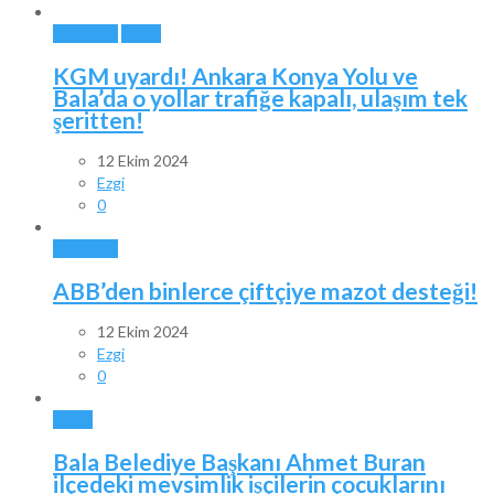
ANKARA
BALA
KGM uyardı! Ankara Konya Yolu ve
Bala’da o yollar trafiğe kapalı, ulaşım tek
şeritten!
12 Ekim 2024
Ezgi
0
ANKARA
ABB’den binlerce çiftçiye mazot desteği!
12 Ekim 2024
Ezgi
0
BALA
Bala Belediye Başkanı Ahmet Buran
ilçedeki mevsimlik işçilerin çocuklarını