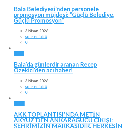
Bala Belediyesi’nden personele
promosyon müjdesi: “Güçlü Belediye,
Güçlü Promosyon”
3 Nisan 2026
spor editörü
0
BALA
Bala’da günlerdir aranan Recep
Özekici’den acı haber!
3 Nisan 2026
spor editörü
0
SPOR
AKK TOPLANTISI’NDA METİN
AKYÜZ’DEN ANKARAGÜCÜ ÇIKIŞI:
ŞEHRİMİZİN MARKASIDIR, HERKESİN