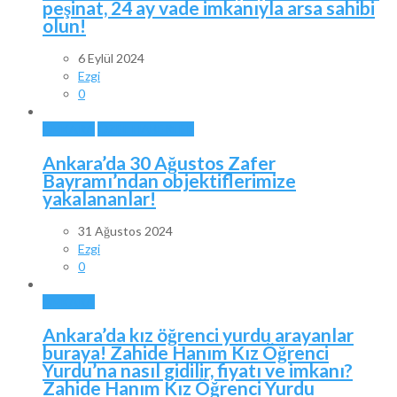
peşinat, 24 ay vade imkanıyla arsa sahibi
olun!
6 Eylül 2024
Ezgi
0
ANKARA
ÖZEL HABERLER
Ankara’da 30 Ağustos Zafer
Bayramı’ndan objektiflerimize
yakalananlar!
31 Ağustos 2024
Ezgi
0
ANKARA
Ankara’da kız öğrenci yurdu arayanlar
buraya! Zahide Hanım Kız Öğrenci
Yurdu’na nasıl gidilir, fiyatı ve imkanı?
Zahide Hanım Kız Öğrenci Yurdu