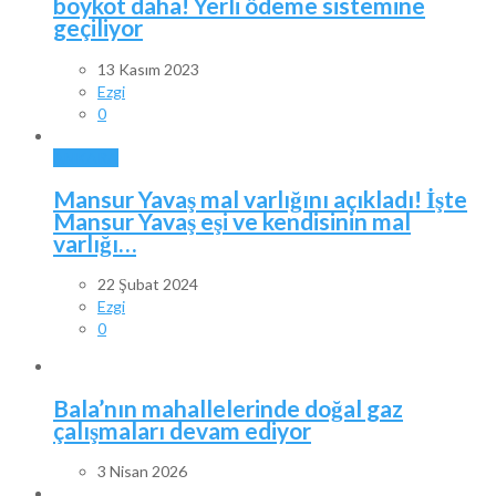
boykot daha! Yerli ödeme sistemine
geçiliyor
13 Kasım 2023
Ezgi
0
ANKARA
Mansur Yavaş mal varlığını açıkladı! İşte
Mansur Yavaş eşi ve kendisinin mal
varlığı…
22 Şubat 2024
Ezgi
0
Bala’nın mahallelerinde doğal gaz
çalışmaları devam ediyor
3 Nisan 2026