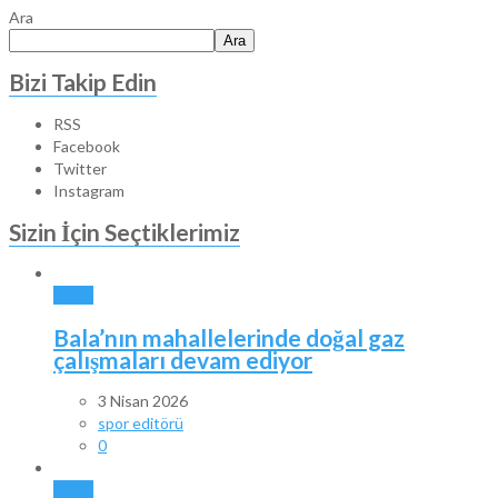
Ara
Ara
Bizi Takip Edin
RSS
Facebook
Twitter
Instagram
Sizin İçin Seçtiklerimiz
BALA
Bala’nın mahallelerinde doğal gaz
çalışmaları devam ediyor
3 Nisan 2026
spor editörü
0
BALA