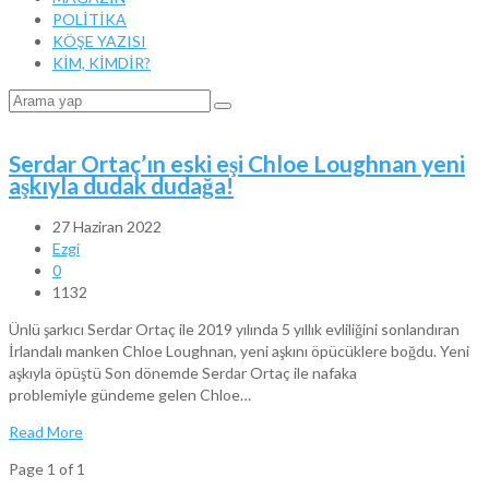
POLİTİKA
KÖŞE YAZISI
KİM, KİMDİR?
Serdar Ortaç’ın eski eşi Chloe Loughnan yeni
aşkıyla dudak dudağa!
27 Haziran 2022
Ezgi
0
1132
Ünlü şarkıcı Serdar Ortaç ile 2019 yılında 5 yıllık evliliğini sonlandıran
İrlandalı manken Chloe Loughnan, yeni aşkını öpücüklere boğdu. Yeni
aşkıyla öpüştü Son dönemde Serdar Ortaç ile nafaka
problemiyle gündeme gelen Chloe…
Read More
Page 1 of 1