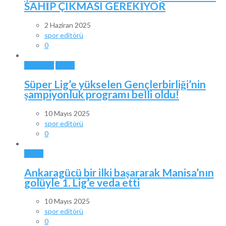
SAHİP ÇIKMASI GEREKİYOR
2 Haziran 2025
spor editörü
0
ANKARA
SPOR
Süper Lig’e yükselen Gençlerbirliği’nin
şampiyonluk programı belli oldu!
10 Mayıs 2025
spor editörü
0
SPOR
Ankaragücü bir ilki başararak Manisa’nın
golüyle 1. Lig’e veda etti
10 Mayıs 2025
spor editörü
0