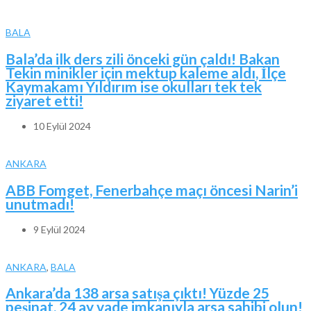
BALA
Bala’da ilk ders zili önceki gün çaldı! Bakan
Tekin minikler için mektup kaleme aldı, İlçe
Kaymakamı Yıldırım ise okulları tek tek
ziyaret etti!
10 Eylül 2024
ANKARA
ABB Fomget, Fenerbahçe maçı öncesi Narin’i
unutmadı!
9 Eylül 2024
ANKARA
,
BALA
Ankara’da 138 arsa satışa çıktı! Yüzde 25
peşinat, 24 ay vade imkanıyla arsa sahibi olun!