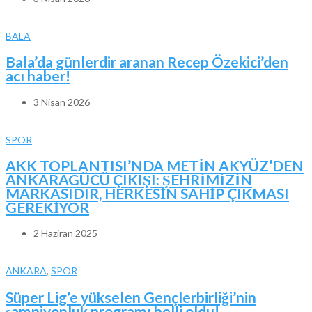
BALA
Bala’da günlerdir aranan Recep Özekici’den
acı haber!
3 Nisan 2026
SPOR
AKK TOPLANTISI’NDA METİN AKYÜZ’DEN
ANKARAGÜCÜ ÇIKIŞI: ŞEHRİMİZİN
MARKASIDIR, HERKESİN SAHİP ÇIKMASI
GEREKİYOR
2 Haziran 2025
ANKARA
,
SPOR
Süper Lig’e yükselen Gençlerbirliği’nin
şampiyonluk programı belli oldu!