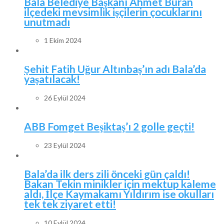
Bala Belediye Başkanı Ahmet Buran
ilçedeki mevsimlik işçilerin çocuklarını
unutmadı
1 Ekim 2024
Şehit Fatih Uğur Altınbaş’ın adı Bala’da
yaşatılacak!
26 Eylül 2024
ABB Fomget Beşiktaş’ı 2 golle geçti!
23 Eylül 2024
Bala’da ilk ders zili önceki gün çaldı!
Bakan Tekin minikler için mektup kaleme
aldı, İlçe Kaymakamı Yıldırım ise okulları
tek tek ziyaret etti!
10 Eylül 2024