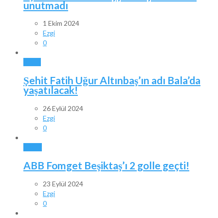
unutmadı
1 Ekim 2024
Ezgi
0
BALA
Şehit Fatih Uğur Altınbaş’ın adı Bala’da
yaşatılacak!
26 Eylül 2024
Ezgi
0
SPOR
ABB Fomget Beşiktaş’ı 2 golle geçti!
23 Eylül 2024
Ezgi
0