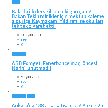
BALA
Bala’da ilk ders zili önceki gün çaldı!
Bakan Tekin minikler için mektup kaleme
aldı, İlçe Kaymakamı Yıldırım ise okulları
tek tek ziyaret etti!
10 Eylül 2024
Ezgi
0
ANKARA
ABB Fomget, Fenerbahçe maçı öncesi
Narin’i unutmadı!
9 Eylül 2024
Ezgi
0
ANKARA
BALA
Ankara’da 138 arsa satışa çıktı! Yüzde 25