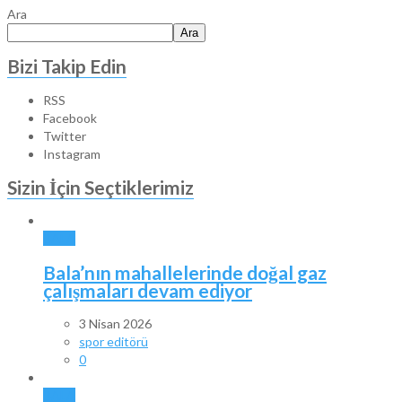
Ara
Ara
Bizi Takip Edin
RSS
Facebook
Twitter
Instagram
Sizin İçin Seçtiklerimiz
BALA
Bala’nın mahallelerinde doğal gaz
çalışmaları devam ediyor
3 Nisan 2026
spor editörü
0
BALA