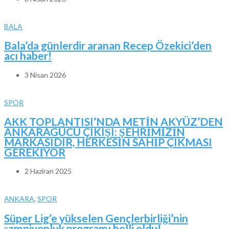
BALA
Bala’da günlerdir aranan Recep Özekici’den
acı haber!
3 Nisan 2026
SPOR
AKK TOPLANTISI’NDA METİN AKYÜZ’DEN
ANKARAGÜCÜ ÇIKIŞI: ŞEHRİMİZİN
MARKASIDIR, HERKESİN SAHİP ÇIKMASI
GEREKİYOR
2 Haziran 2025
ANKARA
,
SPOR
Süper Lig’e yükselen Gençlerbirliği’nin
şampiyonluk programı belli oldu!