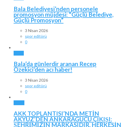
Bala Belediyesi’nden personele
promosyon müjdesi: “Güçlü Belediye,
Güçlü Promosyon”
3 Nisan 2026
spor editörü
0
BALA
Bala’da günlerdir aranan Recep
Özekici’den acı haber!
3 Nisan 2026
spor editörü
0
SPOR
AKK TOPLANTISI’NDA METİN
AKYÜZ’DEN ANKARAGÜCÜ ÇIKIŞI:
ŞEHRİMİZİN MARKASIDIR, HERKESİN