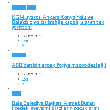
ANKARA
BALA
KGM uyardı! Ankara Konya Yolu ve
Bala’da o yollar trafiğe kapalı, ulaşım tek
şeritten!
12 Ekim 2024
Ezgi
0
ANKARA
ABB’den binlerce çiftçiye mazot desteği!
12 Ekim 2024
Ezgi
0
BALA
Bala Belediye Başkanı Ahmet Buran
ilçedeki mevsimlik işçilerin çocuklarını