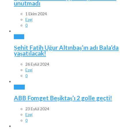
unutmadı
1 Ekim 2024
Ezgi
0
BALA
Şehit Fatih Uğur Altınbaş’ın adı Bala’da
yaşatılacak!
26 Eylül 2024
Ezgi
0
SPOR
ABB Fomget Beşiktaş’ı 2 golle geçti!
23 Eylül 2024
Ezgi
0