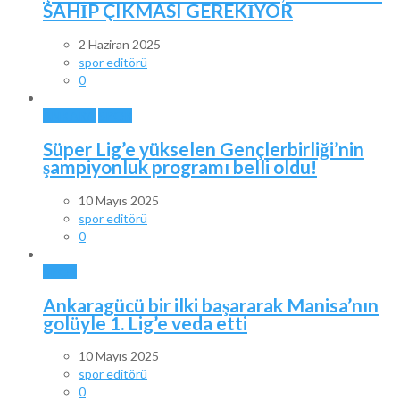
SAHİP ÇIKMASI GEREKİYOR
2 Haziran 2025
spor editörü
0
ANKARA
SPOR
Süper Lig’e yükselen Gençlerbirliği’nin
şampiyonluk programı belli oldu!
10 Mayıs 2025
spor editörü
0
SPOR
Ankaragücü bir ilki başararak Manisa’nın
golüyle 1. Lig’e veda etti
10 Mayıs 2025
spor editörü
0