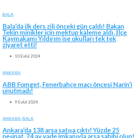
BALA
Bala’da ilk ders zili önceki gün çaldı! Bakan
Tekin minikler için mektup kaleme aldı, İlçe
Kaymakamı Yıldırım ise okulları tek tek
ziyaret etti!
10 Eylül 2024
ANKARA
ABB Fomget, Fenerbahçe maçı öncesi Narin’i
unutmadı!
9 Eylül 2024
ANKARA
,
BALA
Ankara’da 138 arsa satışa çıktı! Yüzde 25
peşinat, 24 ay vade imkanıyla arsa sahibi olun!