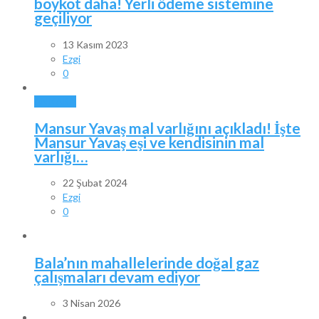
boykot daha! Yerli ödeme sistemine
geçiliyor
13 Kasım 2023
Ezgi
0
ANKARA
Mansur Yavaş mal varlığını açıkladı! İşte
Mansur Yavaş eşi ve kendisinin mal
varlığı…
22 Şubat 2024
Ezgi
0
Bala’nın mahallelerinde doğal gaz
çalışmaları devam ediyor
3 Nisan 2026