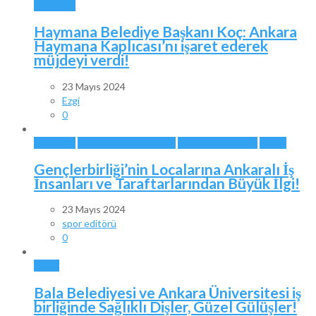
ANKARA
Haymana Belediye Başkanı Koç: Ankara
Haymana Kaplıcası’nı işaret ederek
müjdeyi verdi!
23 Mayıs 2024
Ezgi
0
ANKARA
ANKARA TAKIMLARI
GENÇLERBİRLİĞİ
SPOR
Gençlerbirliği’nin Localarına Ankaralı İş
İnsanları ve Taraftarlarından Büyük İlgi!
23 Mayıs 2024
spor editörü
0
BALA
Bala Belediyesi ve Ankara Üniversitesi iş
birliğinde Sağlıklı Dişler, Güzel Gülüşler!