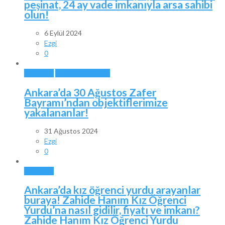
peşinat, 24 ay vade imkanıyla arsa sahibi
olun!
6 Eylül 2024
Ezgi
0
ANKARA
ÖZEL HABERLER
Ankara’da 30 Ağustos Zafer
Bayramı’ndan objektiflerimize
yakalananlar!
31 Ağustos 2024
Ezgi
0
ANKARA
Ankara’da kız öğrenci yurdu arayanlar
buraya! Zahide Hanım Kız Öğrenci
Yurdu’na nasıl gidilir, fiyatı ve imkanı?
Zahide Hanım Kız Öğrenci Yurdu