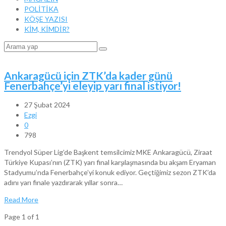
POLİTİKA
KÖŞE YAZISI
KİM, KİMDİR?
Ankaragücü için ZTK’da kader günü
Fenerbahçe’yi eleyip yarı final istiyor!
27 Şubat 2024
Ezgi
0
798
Trendyol Süper Lig’de Başkent temsilcimiz MKE Ankaragücü, Ziraat
Türkiye Kupası’nın (ZTK) yarı final karşılaşmasında bu akşam Eryaman
Stadyumu’nda Fenerbahçe’yi konuk ediyor. Geçtiğimiz sezon ZTK’da
adını yarı finale yazdırarak yıllar sonra…
Read More
Page 1 of 1