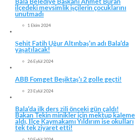
Bala Belediye Başkanı Ahmet Buran
ilçedeki mevsimlik işçilerin çocuklarını
unutmadı
1 Ekim 2024
Şehit Fatih Uğur Altınbaş’ın adı Bala’da
yaşatılacak!
26 Eylül 2024
ABB Fomget Beşiktaş’ı 2 golle geçti!
23 Eylül 2024
Bala’da ilk ders zili önceki gün çaldı!
Bakan Tekin minikler için mektup kaleme
aldı, İlçe Kaymakamı Yıldırım ise okulları
tek tek ziyaret etti!
10 Eylül 2024