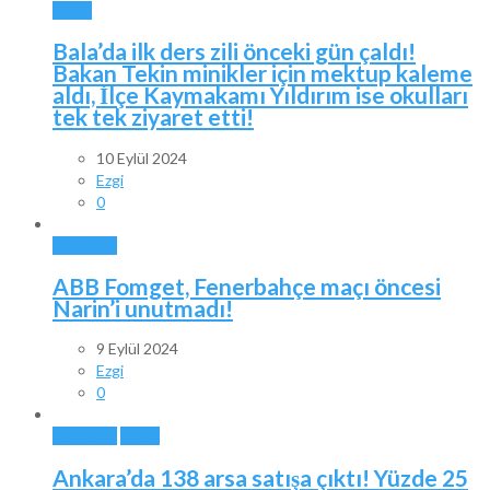
BALA
Bala’da ilk ders zili önceki gün çaldı!
Bakan Tekin minikler için mektup kaleme
aldı, İlçe Kaymakamı Yıldırım ise okulları
tek tek ziyaret etti!
10 Eylül 2024
Ezgi
0
ANKARA
ABB Fomget, Fenerbahçe maçı öncesi
Narin’i unutmadı!
9 Eylül 2024
Ezgi
0
ANKARA
BALA
Ankara’da 138 arsa satışa çıktı! Yüzde 25