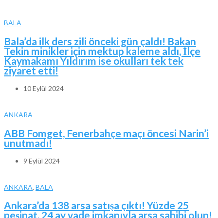
BALA
Bala’da ilk ders zili önceki gün çaldı! Bakan
Tekin minikler için mektup kaleme aldı, İlçe
Kaymakamı Yıldırım ise okulları tek tek
ziyaret etti!
10 Eylül 2024
ANKARA
ABB Fomget, Fenerbahçe maçı öncesi Narin’i
unutmadı!
9 Eylül 2024
ANKARA
,
BALA
Ankara’da 138 arsa satışa çıktı! Yüzde 25
peşinat, 24 ay vade imkanıyla arsa sahibi olun!