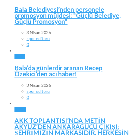
Bala Belediyesi’nden personele
promosyon müjdesi: “Güçlü Belediye,
Güçlü Promosyon”
3 Nisan 2026
spor editörü
0
BALA
Bala’da günlerdir aranan Recep
Özekici’den acı haber!
3 Nisan 2026
spor editörü
0
SPOR
AKK TOPLANTISI’NDA METİN
AKYÜZ’DEN ANKARAGÜCÜ ÇIKIŞI:
ŞEHRİMİZİN MARKASIDIR, HERKESİN