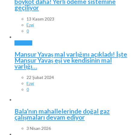
boykot daha! Yerli ödeme sistemine
geçiliyor
13 Kasım 2023
Ezgi
0
ANKARA
Mansur Yavaş mal varlığını açıkladı! İşte
Mansur Yavaş eşi ve kendisinin mal
varlığı…
22 Şubat 2024
Ezgi
0
Bala’nın mahallelerinde doğal gaz
çalışmaları devam ediyor
3 Nisan 2026