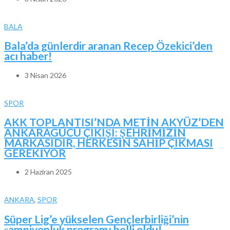
BALA
Bala’da günlerdir aranan Recep Özekici’den
acı haber!
3 Nisan 2026
SPOR
AKK TOPLANTISI’NDA METİN AKYÜZ’DEN
ANKARAGÜCÜ ÇIKIŞI: ŞEHRİMİZİN
MARKASIDIR, HERKESİN SAHİP ÇIKMASI
GEREKİYOR
2 Haziran 2025
ANKARA
,
SPOR
Süper Lig’e yükselen Gençlerbirliği’nin
şampiyonluk programı belli oldu!