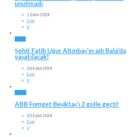
unutmadı
1 Ekim 2024
Ezgi
0
BALA
Şehit Fatih Uğur Altınbaş’ın adı Bala’da
yaşatılacak!
26 Eylül 2024
Ezgi
0
SPOR
ABB Fomget Beşiktaş’ı 2 golle geçti!
23 Eylül 2024
Ezgi
0