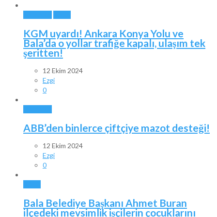
ANKARA
BALA
KGM uyardı! Ankara Konya Yolu ve
Bala’da o yollar trafiğe kapalı, ulaşım tek
şeritten!
12 Ekim 2024
Ezgi
0
ANKARA
ABB’den binlerce çiftçiye mazot desteği!
12 Ekim 2024
Ezgi
0
BALA
Bala Belediye Başkanı Ahmet Buran
ilçedeki mevsimlik işçilerin çocuklarını