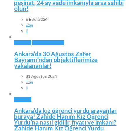
peşinat, 24 ay vade imkanıyla arsa sahibi
olun!
6 Eylül 2024
Ezgi
0
ANKARA
ÖZEL HABERLER
Ankara’da 30 Ağustos Zafer
Bayramı’ndan objektiflerimize
yakalananlar!
31 Ağustos 2024
Ezgi
0
ANKARA
Ankara’da kız öğrenci yurdu arayanlar
buraya! Zahide Hanım Kız Öğrenci
Yurdu’na nasıl gidilir, fiyatı ve imkanı?
Zahide Hanım Kız Öğrenci Yurdu