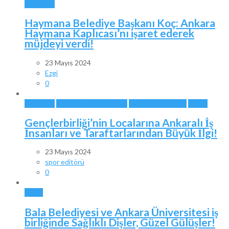
ANKARA
Haymana Belediye Başkanı Koç: Ankara
Haymana Kaplıcası’nı işaret ederek
müjdeyi verdi!
23 Mayıs 2024
Ezgi
0
ANKARA
ANKARA TAKIMLARI
GENÇLERBİRLİĞİ
SPOR
Gençlerbirliği’nin Localarına Ankaralı İş
İnsanları ve Taraftarlarından Büyük İlgi!
23 Mayıs 2024
spor editörü
0
BALA
Bala Belediyesi ve Ankara Üniversitesi iş
birliğinde Sağlıklı Dişler, Güzel Gülüşler!