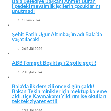
Bala Belediye Başkanı Ahmet Buran
ilçedeki mevsimlik işçilerin çocuklarını
unutmadı
1 Ekim 2024
Şehit Fatih Uğur Altınbaş’ın adı Bala’da
yaşatılacak!
26 Eylül 2024
ABB Fomget Beşiktaş’ı 2 golle geçti!
23 Eylül 2024
Bala’da ilk ders zili önceki gün çaldı!
Bakan Tekin minikler için mektup kaleme
aldı, İlçe Kaymakamı Yıldırım ise okulları
tek tek ziyaret etti!
10 Eylül 2024