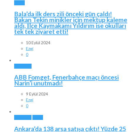
BALA
Bala’da ilk ders zili önceki gün çaldı!
Bakan Tekin minikler için mektup kaleme
aldı, İlçe Kaymakamı Yıldırım ise okulları
tek tek ziyaret etti!
10 Eylül 2024
Ezgi
0
ANKARA
ABB Fomget, Fenerbahçe maçı öncesi
Narin’i unutmadı!
9 Eylül 2024
Ezgi
0
ANKARA
BALA
Ankara’da 138 arsa satışa çıktı! Yüzde 25