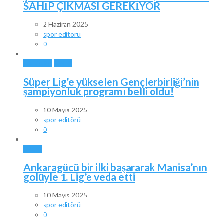
SAHİP ÇIKMASI GEREKİYOR
2 Haziran 2025
spor editörü
0
ANKARA
SPOR
Süper Lig’e yükselen Gençlerbirliği’nin
şampiyonluk programı belli oldu!
10 Mayıs 2025
spor editörü
0
SPOR
Ankaragücü bir ilki başararak Manisa’nın
golüyle 1. Lig’e veda etti
10 Mayıs 2025
spor editörü
0