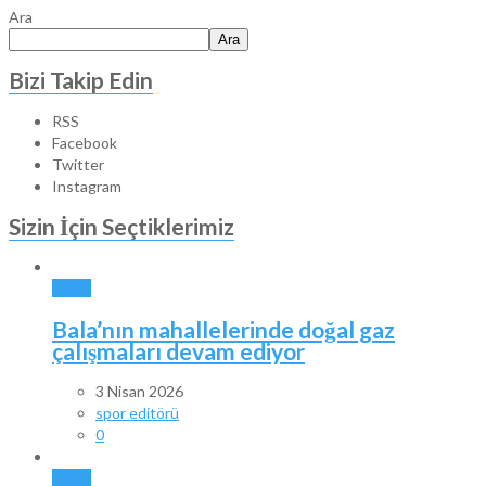
Ara
Ara
Bizi Takip Edin
RSS
Facebook
Twitter
Instagram
Sizin İçin Seçtiklerimiz
BALA
Bala’nın mahallelerinde doğal gaz
çalışmaları devam ediyor
3 Nisan 2026
spor editörü
0
BALA