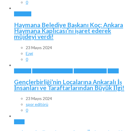
0
ANKARA
Haymana Belediye Başkanı Koç: Ankara
Haymana Kaplıcası’nı işaret ederek
müjdeyi verdi!
23 Mayıs 2024
Ezgi
0
ANKARA
ANKARA TAKIMLARI
GENÇLERBİRLİĞİ
SPOR
Gençlerbirliği’nin Localarına Ankaralı İş
İnsanları ve Taraftarlarından Büyük İlgi!
23 Mayıs 2024
spor editörü
0
BALA