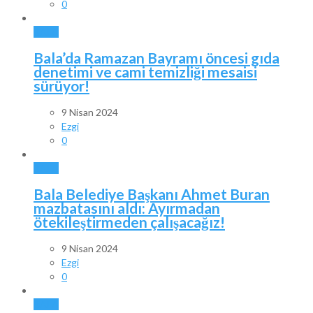
0
BALA
Bala’da Ramazan Bayramı öncesi gıda
denetimi ve cami temizliği mesaisi
sürüyor!
9 Nisan 2024
Ezgi
0
BALA
Bala Belediye Başkanı Ahmet Buran
mazbatasını aldı: Ayırmadan
ötekileştirmeden çalışacağız!
9 Nisan 2024
Ezgi
0
BALA