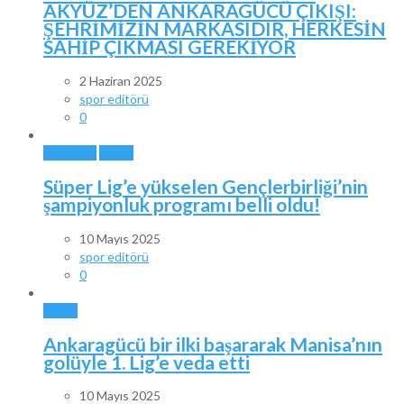
AKYÜZ’DEN ANKARAGÜCÜ ÇIKIŞI:
ŞEHRİMİZİN MARKASIDIR, HERKESİN
SAHİP ÇIKMASI GEREKİYOR
2 Haziran 2025
spor editörü
0
ANKARA
SPOR
Süper Lig’e yükselen Gençlerbirliği’nin
şampiyonluk programı belli oldu!
10 Mayıs 2025
spor editörü
0
SPOR
Ankaragücü bir ilki başararak Manisa’nın
golüyle 1. Lig’e veda etti
10 Mayıs 2025