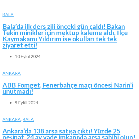
BALA
Bala’da ilk ders zili önceki gün çaldı! Bakan
Tekin minikler için mektup kaleme aldı, İlçe
Kaymakamı Yıldırım ise okulları tek tek
ziyaret etti!
10 Eylül 2024
ANKARA
ABB Fomget, Fenerbahçe maçı öncesi Narin’i
unutmadı!
9 Eylül 2024
ANKARA
,
BALA
Ankara’da 138 arsa satışa çıktı! Yüzde 25
peşinat, 24 ay vade imkanıyla arsa sahibi olun!