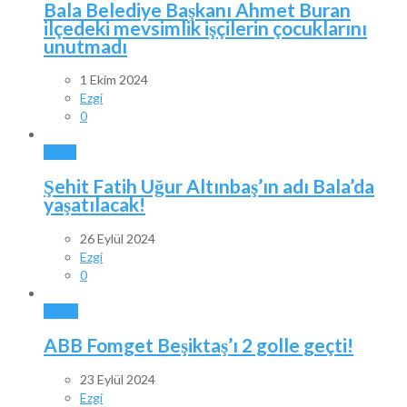
Bala Belediye Başkanı Ahmet Buran
ilçedeki mevsimlik işçilerin çocuklarını
unutmadı
1 Ekim 2024
Ezgi
0
BALA
Şehit Fatih Uğur Altınbaş’ın adı Bala’da
yaşatılacak!
26 Eylül 2024
Ezgi
0
SPOR
ABB Fomget Beşiktaş’ı 2 golle geçti!
23 Eylül 2024
Ezgi