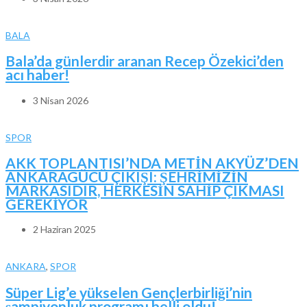
BALA
Bala’da günlerdir aranan Recep Özekici’den
acı haber!
3 Nisan 2026
SPOR
AKK TOPLANTISI’NDA METİN AKYÜZ’DEN
ANKARAGÜCÜ ÇIKIŞI: ŞEHRİMİZİN
MARKASIDIR, HERKESİN SAHİP ÇIKMASI
GEREKİYOR
2 Haziran 2025
ANKARA
,
SPOR
Süper Lig’e yükselen Gençlerbirliği’nin
şampiyonluk programı belli oldu!