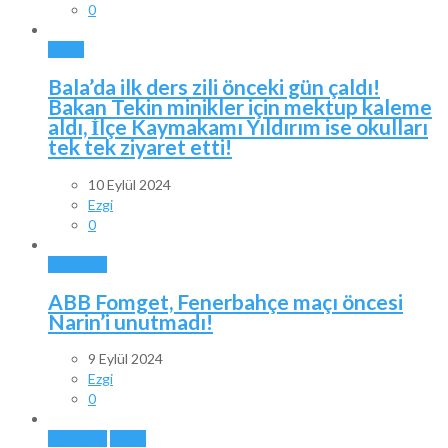
0
BALA
Bala’da ilk ders zili önceki gün çaldı!
Bakan Tekin minikler için mektup kaleme
aldı, İlçe Kaymakamı Yıldırım ise okulları
tek tek ziyaret etti!
10 Eylül 2024
Ezgi
0
ANKARA
ABB Fomget, Fenerbahçe maçı öncesi
Narin’i unutmadı!
9 Eylül 2024
Ezgi
0
ANKARA
BALA