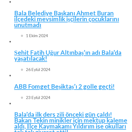
Bala Belediye Başkanı Ahmet Buran
ilçedeki mevsimlik işçilerin çocuklarını
unutmadı
1 Ekim 2024
Şehit Fatih Uğur Altınbaş’ın adı Bala’da
yaşatılacak!
26 Eylül 2024
ABB Fomget Beşiktaş’ı 2 golle geçti!
23 Eylül 2024
Bala’da ilk ders zili önceki gün çaldı!
Bakan Tekin minikler için mektup kaleme
aldı, İlçe Kaymakamı Yıldırım ise okulları
tek tek ziyaret etti!