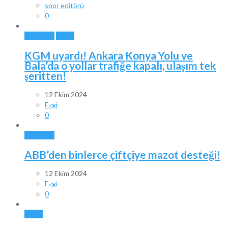
spor editörü
0
ANKARA
BALA
KGM uyardı! Ankara Konya Yolu ve
Bala’da o yollar trafiğe kapalı, ulaşım tek
şeritten!
12 Ekim 2024
Ezgi
0
ANKARA
ABB’den binlerce çiftçiye mazot desteği!
12 Ekim 2024
Ezgi
0
BALA