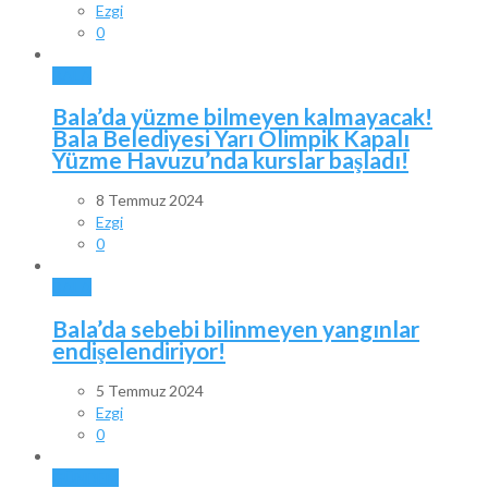
Ezgi
0
BALA
Bala’da yüzme bilmeyen kalmayacak!
Bala Belediyesi Yarı Olimpik Kapalı
Yüzme Havuzu’nda kurslar başladı!
8 Temmuz 2024
Ezgi
0
BALA
Bala’da sebebi bilinmeyen yangınlar
endişelendiriyor!
5 Temmuz 2024
Ezgi
0
GÜNDEM