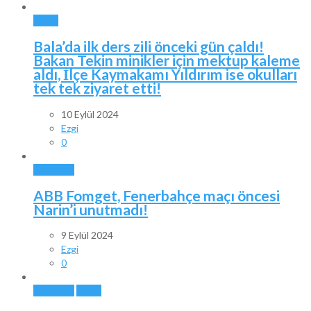
BALA
Bala’da ilk ders zili önceki gün çaldı!
Bakan Tekin minikler için mektup kaleme
aldı, İlçe Kaymakamı Yıldırım ise okulları
tek tek ziyaret etti!
10 Eylül 2024
Ezgi
0
ANKARA
ABB Fomget, Fenerbahçe maçı öncesi
Narin’i unutmadı!
9 Eylül 2024
Ezgi
0
ANKARA
BALA