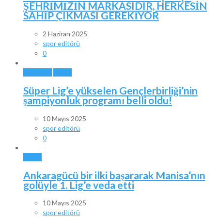
ŞEHRİMİZİN MARKASIDIR, HERKESİN
SAHİP ÇIKMASI GEREKİYOR
2 Haziran 2025
spor editörü
0
ANKARA
SPOR
Süper Lig’e yükselen Gençlerbirliği’nin
şampiyonluk programı belli oldu!
10 Mayıs 2025
spor editörü
0
SPOR
Ankaragücü bir ilki başararak Manisa’nın
golüyle 1. Lig’e veda etti
10 Mayıs 2025
spor editörü