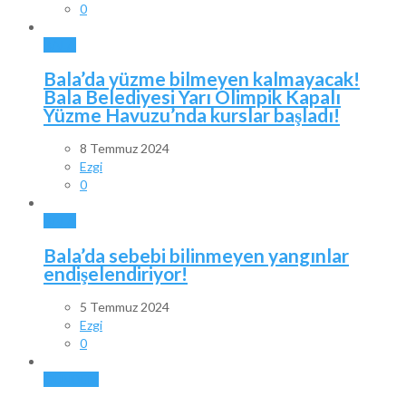
0
BALA
Bala’da yüzme bilmeyen kalmayacak!
Bala Belediyesi Yarı Olimpik Kapalı
Yüzme Havuzu’nda kurslar başladı!
8 Temmuz 2024
Ezgi
0
BALA
Bala’da sebebi bilinmeyen yangınlar
endişelendiriyor!
5 Temmuz 2024
Ezgi
0
GÜNDEM