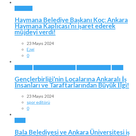
ANKARA
Haymana Belediye Başkanı Koç: Ankara
Haymana Kaplıcası’nı işaret ederek
müjdeyi verdi!
23 Mayıs 2024
Ezgi
0
ANKARA
ANKARA TAKIMLARI
GENÇLERBİRLİĞİ
SPOR
Gençlerbirliği’nin Localarına Ankaralı İş
İnsanları ve Taraftarlarından Büyük İlgi!
23 Mayıs 2024
spor editörü
0
BALA
Bala Belediyesi ve Ankara Üniversitesi iş