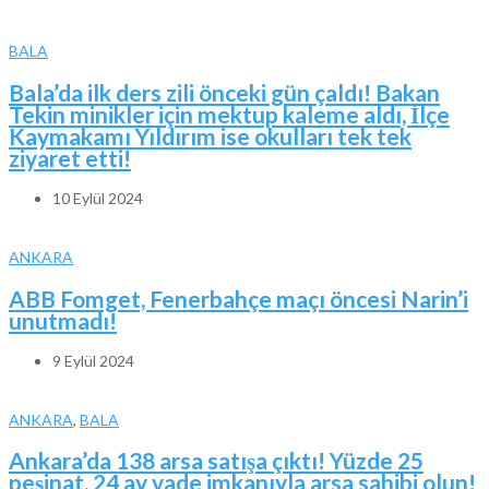
BALA
Bala’da ilk ders zili önceki gün çaldı! Bakan
Tekin minikler için mektup kaleme aldı, İlçe
Kaymakamı Yıldırım ise okulları tek tek
ziyaret etti!
10 Eylül 2024
ANKARA
ABB Fomget, Fenerbahçe maçı öncesi Narin’i
unutmadı!
9 Eylül 2024
ANKARA
,
BALA
Ankara’da 138 arsa satışa çıktı! Yüzde 25
peşinat, 24 ay vade imkanıyla arsa sahibi olun!