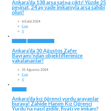
Ankara’da 138 arsa satışa çıktı! Yüzde 25
peşinat, 24 ay vade imkanıyla arsa sahibi
olun!
6 Eylül 2024
Ezgi
0
ANKARA
ÖZEL HABERLER
Ankara’da 30 Ağustos Zafer
Bayramı’ndan objektiflerimize
yakalananlar!
31 Ağustos 2024
Ezgi
0
ANKARA
Ankara’da kız öğrenci yurdu arayanlar
buraya! Zahide Hanım Kız Öğrenci
Yurdu’na nasıl gidilir, fiyatı ve imkanı?