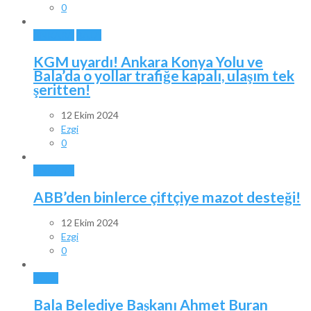
0
ANKARA
BALA
KGM uyardı! Ankara Konya Yolu ve
Bala’da o yollar trafiğe kapalı, ulaşım tek
şeritten!
12 Ekim 2024
Ezgi
0
ANKARA
ABB’den binlerce çiftçiye mazot desteği!
12 Ekim 2024
Ezgi
0
BALA
Bala Belediye Başkanı Ahmet Buran