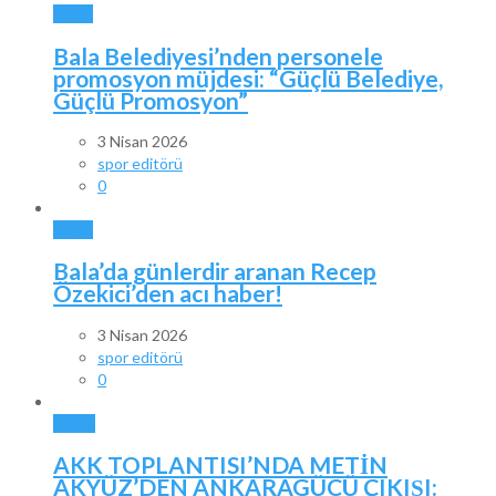
BALA
Bala Belediyesi’nden personele
promosyon müjdesi: “Güçlü Belediye,
Güçlü Promosyon”
3 Nisan 2026
spor editörü
0
BALA
Bala’da günlerdir aranan Recep
Özekici’den acı haber!
3 Nisan 2026
spor editörü
0
SPOR
AKK TOPLANTISI’NDA METİN
AKYÜZ’DEN ANKARAGÜCÜ ÇIKIŞI: