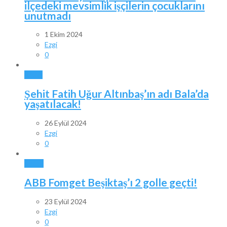
ilçedeki mevsimlik işçilerin çocuklarını
unutmadı
1 Ekim 2024
Ezgi
0
BALA
Şehit Fatih Uğur Altınbaş’ın adı Bala’da
yaşatılacak!
26 Eylül 2024
Ezgi
0
SPOR
ABB Fomget Beşiktaş’ı 2 golle geçti!
23 Eylül 2024
Ezgi
0