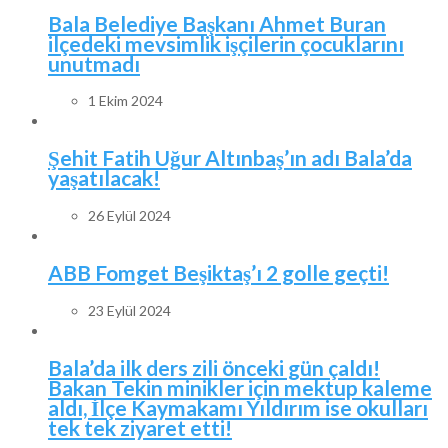
Bala Belediye Başkanı Ahmet Buran
ilçedeki mevsimlik işçilerin çocuklarını
unutmadı
1 Ekim 2024
Şehit Fatih Uğur Altınbaş’ın adı Bala’da
yaşatılacak!
26 Eylül 2024
ABB Fomget Beşiktaş’ı 2 golle geçti!
23 Eylül 2024
Bala’da ilk ders zili önceki gün çaldı!
Bakan Tekin minikler için mektup kaleme
aldı, İlçe Kaymakamı Yıldırım ise okulları
tek tek ziyaret etti!