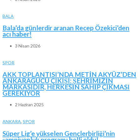
BALA
Bala’da günlerdir aranan Recep Özekici’den
acı haber!
3 Nisan 2026
SPOR
AKK TOPLANTISI’NDA METİN AKYÜZ’DEN
ANKARAGÜCÜ ÇIKIŞI: ŞEHRİMİZİN
MARKASIDIR, HERKESİN SAHİP ÇIKMASI
GEREKİYOR
2 Haziran 2025
ANKARA
,
SPOR
Süper Lig’e yükselen Gençlerbirliği’nin
şampiyonluk programı belli oldu!