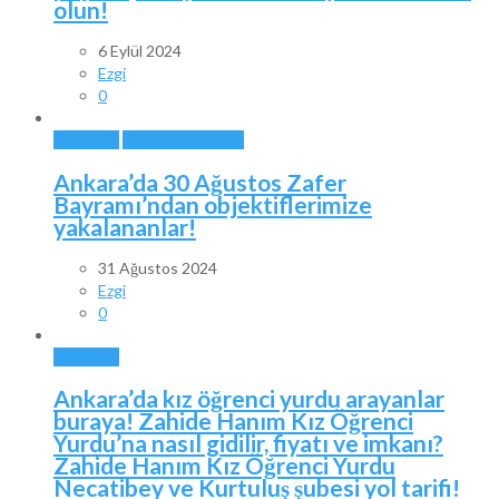
olun!
6 Eylül 2024
Ezgi
0
ANKARA
ÖZEL HABERLER
Ankara’da 30 Ağustos Zafer
Bayramı’ndan objektiflerimize
yakalananlar!
31 Ağustos 2024
Ezgi
0
ANKARA
Ankara’da kız öğrenci yurdu arayanlar
buraya! Zahide Hanım Kız Öğrenci
Yurdu’na nasıl gidilir, fiyatı ve imkanı?
Zahide Hanım Kız Öğrenci Yurdu
Necatibey ve Kurtuluş şubesi yol tarifi!