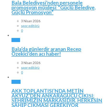
Bala Belediyesi’nden personele
promosyon müjdesi: “Güçlü Belediye,
Güçlü Promosyon”
3 Nisan 2026
spor editörü
0
BALA
Bala’da günlerdir aranan Recep
Özekici’den acı haber!
3 Nisan 2026
spor editörü
0
SPOR
AKK TOPLANTISI’NDA METİN
AKYÜZ’DEN ANKARAGÜCÜ ÇIKIŞI:
ŞEHRİMİZİN MARKASIDIR, HERKESİN
SAHİP ÇIKMASI GEREKİYOR