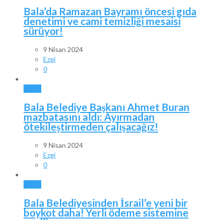
Bala’da Ramazan Bayramı öncesi gıda
denetimi ve cami temizliği mesaisi
sürüyor!
9 Nisan 2024
Ezgi
0
BALA
Bala Belediye Başkanı Ahmet Buran
mazbatasını aldı: Ayırmadan
ötekileştirmeden çalışacağız!
9 Nisan 2024
Ezgi
0
BALA
Bala Belediyesinden İsrail’e yeni bir
boykot daha! Yerli ödeme sistemine