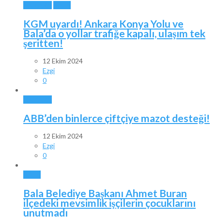
ANKARA
BALA
KGM uyardı! Ankara Konya Yolu ve
Bala’da o yollar trafiğe kapalı, ulaşım tek
şeritten!
12 Ekim 2024
Ezgi
0
ANKARA
ABB’den binlerce çiftçiye mazot desteği!
12 Ekim 2024
Ezgi
0
BALA
Bala Belediye Başkanı Ahmet Buran
ilçedeki mevsimlik işçilerin çocuklarını
unutmadı