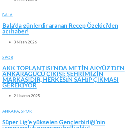
BALA
Bala’da günlerdir aranan Recep Özekici’den
acı haber!
3 Nisan 2026
SPOR
AKK TOPLANTISI’NDA METİN AKYÜZ’DEN
ANKARAGÜCÜ ÇIKIŞI: ŞEHRİMİZİN
MARKASIDIR, HERKESİN SAHİP ÇIKMASI
GEREKİYOR
2 Haziran 2025
ANKARA
,
SPOR
Süper Lig’e yükselen Gençlerbirliği’nin
şampiyonluk programı belli oldu!