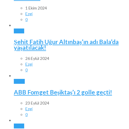
1 Ekim 2024
Ezgi
0
BALA
Şehit Fatih Uğur Altınbaş’ın adı Bala’da
yaşatılacak!
26 Eylül 2024
Ezgi
0
SPOR
ABB Fomget Beşiktaş’ı 2 golle geçti!
23 Eylül 2024
Ezgi
0
BALA