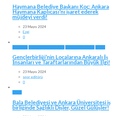
Haymana Belediye Başkanı Koç: Ankara
Haymana Kaplıcası’nı işaret ederek
müjdeyi verdi!
23 Mayıs 2024
Ezgi
0
ANKARA
ANKARA TAKIMLARI
GENÇLERBİRLİĞİ
SPOR
Gençlerbirliği’nin Localarına Ankaralı İş
İnsanları ve Taraftarlarından Büyük İlgi!
23 Mayıs 2024
spor editörü
0
BALA
Bala Belediyesi ve Ankara Üniversitesi iş
birliğinde Sağlıklı Dişler, Güzel Gülüşler!