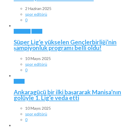
2 Haziran 2025
spor editörü
0
ANKARA
SPOR
Süper Lig’e yükselen Gençlerbirliği’nin
şampiyonluk programı belli oldu!
10 Mayıs 2025
spor editörü
0
SPOR
Ankaragücü bir ilki başararak Manisa’nın
golüyle 1. Lig’e veda etti
10 Mayıs 2025
spor editörü
0