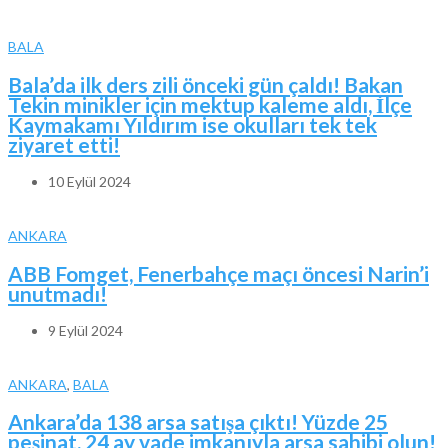
BALA
Bala’da ilk ders zili önceki gün çaldı! Bakan
Tekin minikler için mektup kaleme aldı, İlçe
Kaymakamı Yıldırım ise okulları tek tek
ziyaret etti!
10 Eylül 2024
ANKARA
ABB Fomget, Fenerbahçe maçı öncesi Narin’i
unutmadı!
9 Eylül 2024
ANKARA
,
BALA
Ankara’da 138 arsa satışa çıktı! Yüzde 25
peşinat, 24 ay vade imkanıyla arsa sahibi olun!