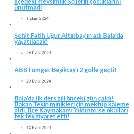
ilçedeki mevsimlik işçilerin çocuklarını
unutmadı
1 Ekim 2024
Şehit Fatih Uğur Altınbaş’ın adı Bala’da
yaşatılacak!
26 Eylül 2024
ABB Fomget Beşiktaş’ı 2 golle geçti!
23 Eylül 2024
Bala’da ilk ders zili önceki gün çaldı!
Bakan Tekin minikler için mektup kaleme
aldı, İlçe Kaymakamı Yıldırım ise okulları
tek tek ziyaret etti!
10 Eylül 2024