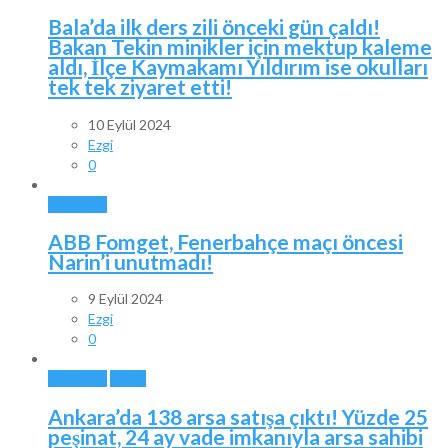
Bala’da ilk ders zili önceki gün çaldı!
Bakan Tekin minikler için mektup kaleme
aldı, İlçe Kaymakamı Yıldırım ise okulları
tek tek ziyaret etti!
10 Eylül 2024
Ezgi
0
ANKARA
ABB Fomget, Fenerbahçe maçı öncesi
Narin’i unutmadı!
9 Eylül 2024
Ezgi
0
ANKARA
BALA
Ankara’da 138 arsa satışa çıktı! Yüzde 25
peşinat, 24 ay vade imkanıyla arsa sahibi