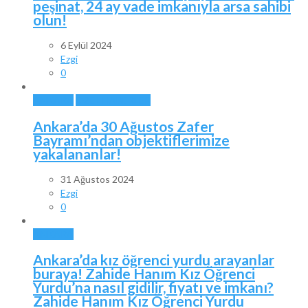
peşinat, 24 ay vade imkanıyla arsa sahibi
olun!
6 Eylül 2024
Ezgi
0
ANKARA
ÖZEL HABERLER
Ankara’da 30 Ağustos Zafer
Bayramı’ndan objektiflerimize
yakalananlar!
31 Ağustos 2024
Ezgi
0
ANKARA
Ankara’da kız öğrenci yurdu arayanlar
buraya! Zahide Hanım Kız Öğrenci
Yurdu’na nasıl gidilir, fiyatı ve imkanı?
Zahide Hanım Kız Öğrenci Yurdu