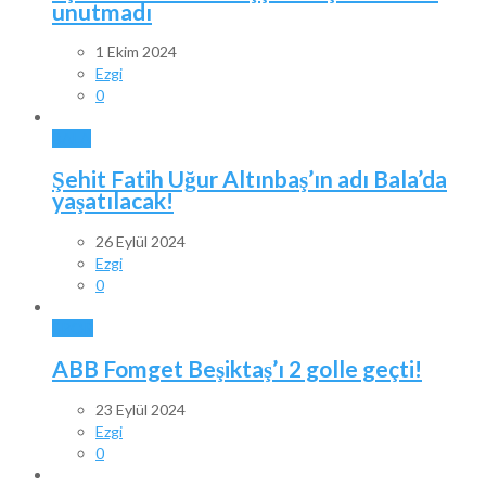
unutmadı
1 Ekim 2024
Ezgi
0
BALA
Şehit Fatih Uğur Altınbaş’ın adı Bala’da
yaşatılacak!
26 Eylül 2024
Ezgi
0
SPOR
ABB Fomget Beşiktaş’ı 2 golle geçti!
23 Eylül 2024
Ezgi
0