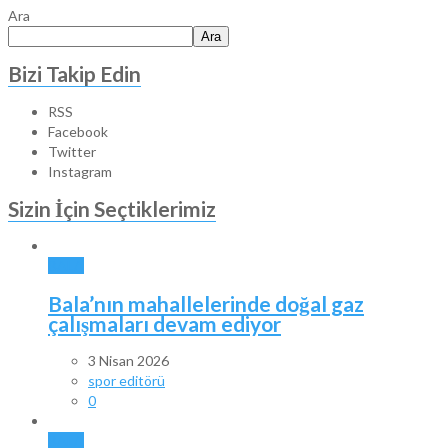
Ara
Ara
Bizi Takip Edin
RSS
Facebook
Twitter
Instagram
Sizin İçin Seçtiklerimiz
BALA
Bala’nın mahallelerinde doğal gaz
çalışmaları devam ediyor
3 Nisan 2026
spor editörü
0
BALA