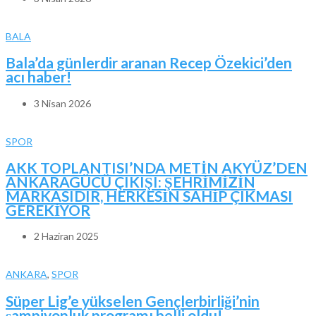
BALA
Bala’da günlerdir aranan Recep Özekici’den
acı haber!
3 Nisan 2026
SPOR
AKK TOPLANTISI’NDA METİN AKYÜZ’DEN
ANKARAGÜCÜ ÇIKIŞI: ŞEHRİMİZİN
MARKASIDIR, HERKESİN SAHİP ÇIKMASI
GEREKİYOR
2 Haziran 2025
ANKARA
,
SPOR
Süper Lig’e yükselen Gençlerbirliği’nin
şampiyonluk programı belli oldu!