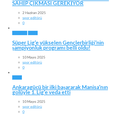
SAHİP ÇIKMASI GEREKİYOR
2 Haziran 2025
spor editörü
0
ANKARA
SPOR
Süper Lig’e yükselen Gençlerbirliği’nin
şampiyonluk programı belli oldu!
10 Mayıs 2025
spor editörü
0
SPOR
Ankaragücü bir ilki başararak Manisa’nın
golüyle 1. Lig’e veda etti
10 Mayıs 2025
spor editörü
0