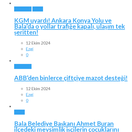
ANKARA
BALA
KGM uyardı! Ankara Konya Yolu ve
Bala’da o yollar trafiğe kapalı, ulaşım tek
şeritten!
12 Ekim 2024
Ezgi
0
ANKARA
ABB’den binlerce çiftçiye mazot desteği!
12 Ekim 2024
Ezgi
0
BALA
Bala Belediye Başkanı Ahmet Buran
ilçedeki mevsimlik işçilerin çocuklarını