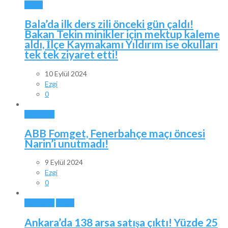
BALA
Bala’da ilk ders zili önceki gün çaldı!
Bakan Tekin minikler için mektup kaleme
aldı, İlçe Kaymakamı Yıldırım ise okulları
tek tek ziyaret etti!
10 Eylül 2024
Ezgi
0
ANKARA
ABB Fomget, Fenerbahçe maçı öncesi
Narin’i unutmadı!
9 Eylül 2024
Ezgi
0
ANKARA
BALA
Ankara’da 138 arsa satışa çıktı! Yüzde 25