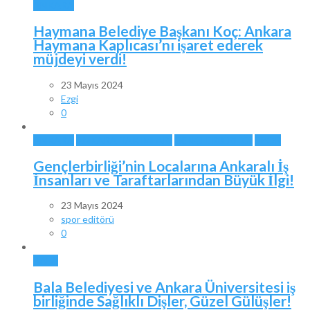
ANKARA
Haymana Belediye Başkanı Koç: Ankara
Haymana Kaplıcası’nı işaret ederek
müjdeyi verdi!
23 Mayıs 2024
Ezgi
0
ANKARA
ANKARA TAKIMLARI
GENÇLERBİRLİĞİ
SPOR
Gençlerbirliği’nin Localarına Ankaralı İş
İnsanları ve Taraftarlarından Büyük İlgi!
23 Mayıs 2024
spor editörü
0
BALA
Bala Belediyesi ve Ankara Üniversitesi iş
birliğinde Sağlıklı Dişler, Güzel Gülüşler!