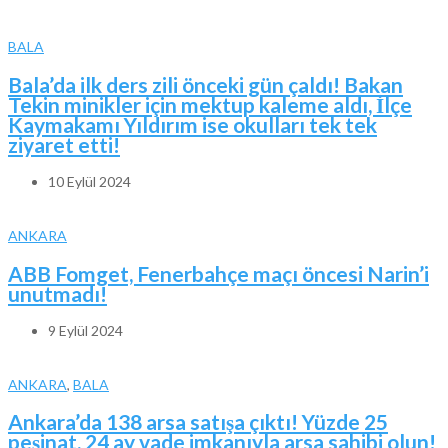
BALA
Bala’da ilk ders zili önceki gün çaldı! Bakan
Tekin minikler için mektup kaleme aldı, İlçe
Kaymakamı Yıldırım ise okulları tek tek
ziyaret etti!
10 Eylül 2024
ANKARA
ABB Fomget, Fenerbahçe maçı öncesi Narin’i
unutmadı!
9 Eylül 2024
ANKARA
,
BALA
Ankara’da 138 arsa satışa çıktı! Yüzde 25
peşinat, 24 ay vade imkanıyla arsa sahibi olun!