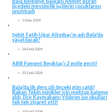
Bala Belediye Başkanı Ahmet Buran
ilçedeki mevsimlik işçilerin çocuklarını
unutmadı
1 Ekim 2024
Şehit Fatih Uğur Altınbaş’ın adı Bala’da
yaşatılacak!
26 Eylül 2024
ABB Fomget Beşiktaş’ı 2 golle geçti!
23 Eylül 2024
Bala’da ilk ders zili önceki gün çaldı!
Bakan Tekin minikler için mektup kaleme
aldı, İlçe Kaymakamı Yıldırım ise okulları
tek tek ziyaret etti!
10 Eylül 2024