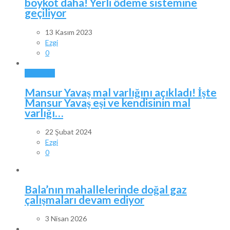
boykot daha! Yerli ödeme sistemine
geçiliyor
13 Kasım 2023
Ezgi
0
ANKARA
Mansur Yavaş mal varlığını açıkladı! İşte
Mansur Yavaş eşi ve kendisinin mal
varlığı…
22 Şubat 2024
Ezgi
0
Bala’nın mahallelerinde doğal gaz
çalışmaları devam ediyor
3 Nisan 2026