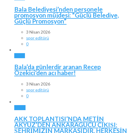
Bala Belediyesi’nden personele
promosyon müjdesi: “Güçlü Belediye,
Güçlü Promosyon”
3 Nisan 2026
spor editörü
0
BALA
Bala’da günlerdir aranan Recep
Özekici’den acı haber!
3 Nisan 2026
spor editörü
0
SPOR
AKK TOPLANTISI’NDA METİN
AKYÜZ’DEN ANKARAGÜCÜ ÇIKIŞI:
ŞEHRİMİZİN MARKASIDIR, HERKESİN