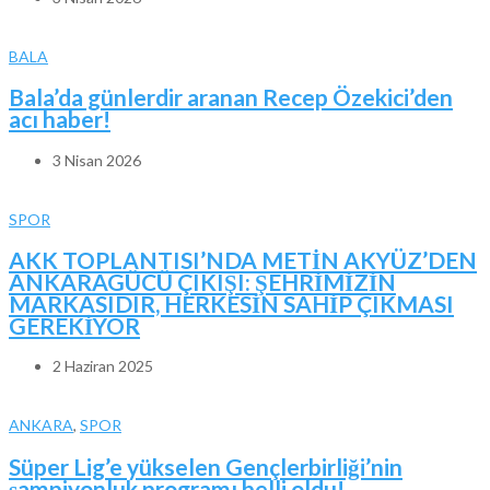
BALA
Bala’da günlerdir aranan Recep Özekici’den
acı haber!
3 Nisan 2026
SPOR
AKK TOPLANTISI’NDA METİN AKYÜZ’DEN
ANKARAGÜCÜ ÇIKIŞI: ŞEHRİMİZİN
MARKASIDIR, HERKESİN SAHİP ÇIKMASI
GEREKİYOR
2 Haziran 2025
ANKARA
,
SPOR
Süper Lig’e yükselen Gençlerbirliği’nin
şampiyonluk programı belli oldu!