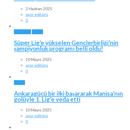
2 Haziran 2025
spor editörü
0
ANKARA
SPOR
Süper Lig’e yükselen Gençlerbirliği’nin
şampiyonluk programı belli oldu!
10 Mayıs 2025
spor editörü
0
SPOR
Ankaragücü bir ilki başararak Manisa’nın
golüyle 1. Lig’e veda etti
10 Mayıs 2025
spor editörü
0