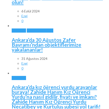
olun!
6 Eylül 2024
Ezgi
0
ANKARA
ÖZEL HABERLER
Ankara’da 30 Ağustos Zafer
Bayramı’ndan objektiflerimize
yakalananlar!
31 Ağustos 2024
Ezgi
0
ANKARA
Ankara’da kız öğrenci yurdu arayanlar
buraya! Zahide Hanım Kız Öğrenci
Yurdu’na nasıl gidilir, fiyatı ve imkanı?
Zahide Hanım Kız Öğrenci Yurdu
Necatibey ve Kurtuluş şubesi yol tarifi!