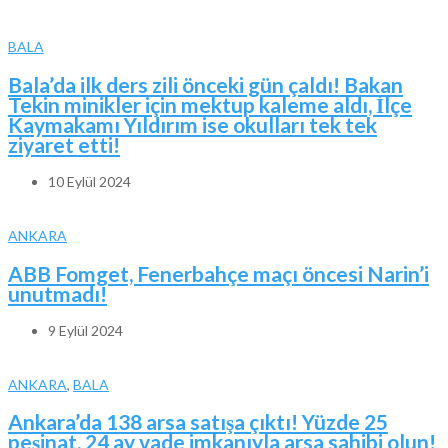
BALA
Bala’da ilk ders zili önceki gün çaldı! Bakan
Tekin minikler için mektup kaleme aldı, İlçe
Kaymakamı Yıldırım ise okulları tek tek
ziyaret etti!
10 Eylül 2024
ANKARA
ABB Fomget, Fenerbahçe maçı öncesi Narin’i
unutmadı!
9 Eylül 2024
ANKARA
,
BALA
Ankara’da 138 arsa satışa çıktı! Yüzde 25
peşinat, 24 ay vade imkanıyla arsa sahibi olun!