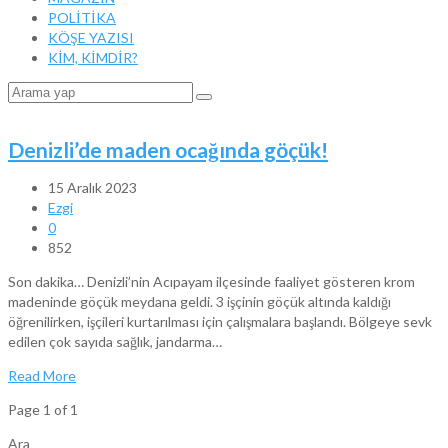
POLİTİKA
KÖŞE YAZISI
KİM, KİMDİR?
Denizli’de maden ocağında göçük!
15 Aralık 2023
Ezgi
0
852
Son dakika… Denizli’nin Acıpayam ilçesinde faaliyet gösteren krom
madeninde göçük meydana geldi. 3 işçinin göçük altında kaldığı
öğrenilirken, işçileri kurtarılması için çalışmalara başlandı. Bölgeye sevk
edilen çok sayıda sağlık, jandarma…
Read More
Page 1 of 1
Ara