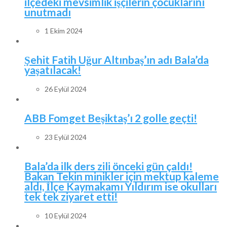
ilçedeki mevsimlik işçilerin çocuklarını
unutmadı
1 Ekim 2024
Şehit Fatih Uğur Altınbaş’ın adı Bala’da
yaşatılacak!
26 Eylül 2024
ABB Fomget Beşiktaş’ı 2 golle geçti!
23 Eylül 2024
Bala’da ilk ders zili önceki gün çaldı!
Bakan Tekin minikler için mektup kaleme
aldı, İlçe Kaymakamı Yıldırım ise okulları
tek tek ziyaret etti!
10 Eylül 2024