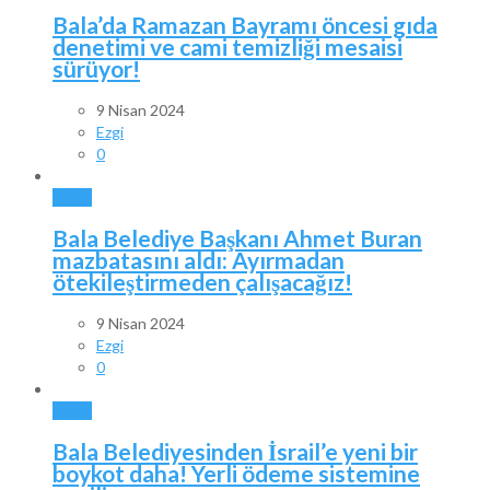
Bala’da Ramazan Bayramı öncesi gıda
denetimi ve cami temizliği mesaisi
sürüyor!
9 Nisan 2024
Ezgi
0
BALA
Bala Belediye Başkanı Ahmet Buran
mazbatasını aldı: Ayırmadan
ötekileştirmeden çalışacağız!
9 Nisan 2024
Ezgi
0
BALA
Bala Belediyesinden İsrail’e yeni bir
boykot daha! Yerli ödeme sistemine