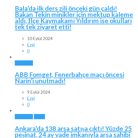
Bala’da ilk ders zili önceki gün çaldı!
Bakan Tekin minikler için mektup kaleme
aldı, İlçe Kaymakamı Yıldırım ise okulları
tek tek ziyaret etti!
10 Eylül 2024
Ezgi
0
ANKARA
ABB Fomget, Fenerbahçe maçı öncesi
Narin’i unutmadı!
9 Eylül 2024
Ezgi
0
ANKARA
BALA
Ankara’da 138 arsa satışa çıktı! Yüzde 25
peşinat, 24 ay vade imkanıyla arsa sahibi