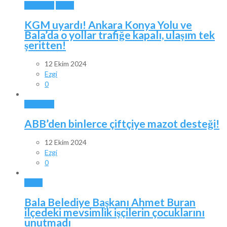
ANKARA
BALA
KGM uyardı! Ankara Konya Yolu ve
Bala’da o yollar trafiğe kapalı, ulaşım tek
şeritten!
12 Ekim 2024
Ezgi
0
ANKARA
ABB’den binlerce çiftçiye mazot desteği!
12 Ekim 2024
Ezgi
0
BALA
Bala Belediye Başkanı Ahmet Buran
ilçedeki mevsimlik işçilerin çocuklarını
unutmadı