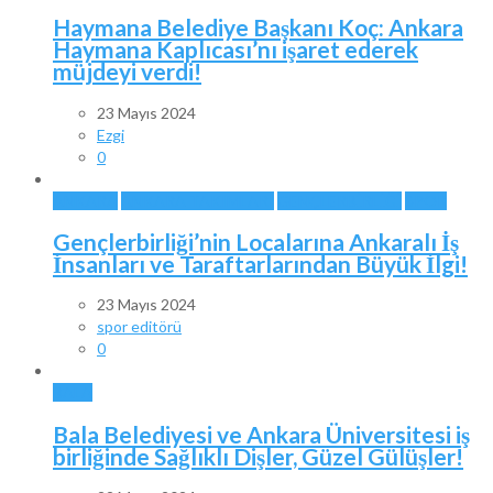
Haymana Belediye Başkanı Koç: Ankara
Haymana Kaplıcası’nı işaret ederek
müjdeyi verdi!
23 Mayıs 2024
Ezgi
0
ANKARA
ANKARA TAKIMLARI
GENÇLERBİRLİĞİ
SPOR
Gençlerbirliği’nin Localarına Ankaralı İş
İnsanları ve Taraftarlarından Büyük İlgi!
23 Mayıs 2024
spor editörü
0
BALA
Bala Belediyesi ve Ankara Üniversitesi iş
birliğinde Sağlıklı Dişler, Güzel Gülüşler!