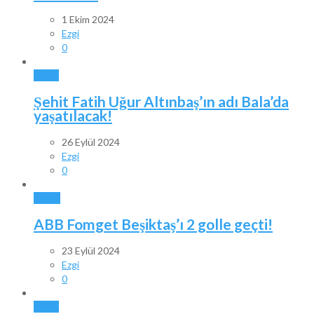
1 Ekim 2024
Ezgi
0
BALA
Şehit Fatih Uğur Altınbaş’ın adı Bala’da
yaşatılacak!
26 Eylül 2024
Ezgi
0
SPOR
ABB Fomget Beşiktaş’ı 2 golle geçti!
23 Eylül 2024
Ezgi
0
BALA