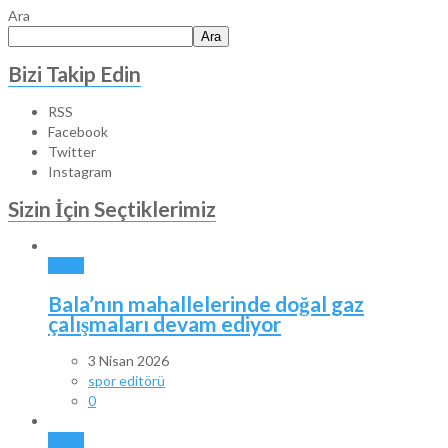
Ara
Ara
Bizi Takip Edin
RSS
Facebook
Twitter
Instagram
Sizin İçin Seçtiklerimiz
BALA
Bala’nın mahallelerinde doğal gaz
çalışmaları devam ediyor
3 Nisan 2026
spor editörü
0
BALA