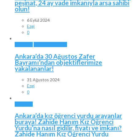
peşinat, 24 ay vade imkanıyla arsa sahibi
olun!
6 Eylül 2024
Ezgi
0
ANKARA
ÖZEL HABERLER
Ankara’da 30 Ağustos Zafer
Bayramı’ndan objektiflerimize
yakalananlar!
31 Ağustos 2024
Ezgi
0
ANKARA
Ankara’da kız öğrenci yurdu arayanlar
buraya! Zahide Hanım Kız Öğrenci
Yurdu’na nasıl gidilir, fiyatı ve imkanı?
Zahide Hanım Kız Öğrenci Yurdu