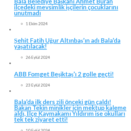
Bala Belediye Başkanı Ahmet Buran
ilçedeki mevsimlik işçilerin çocuklarını
unutmadı
1 Ekim 2024
Şehit Fatih Uğur Altınbaş’ın adı Bala’da
yaşatılacak!
26 Eylül 2024
ABB Fomget Beşiktaş’ı 2 golle geçti!
23 Eylül 2024
Bala’da ilk ders zili önceki gün çaldı!
Bakan Tekin minikler için mektup kaleme
aldı, İlçe Kaymakamı Yıldırım ise okulları
tek tek ziyaret etti!
10 Eylül 2024