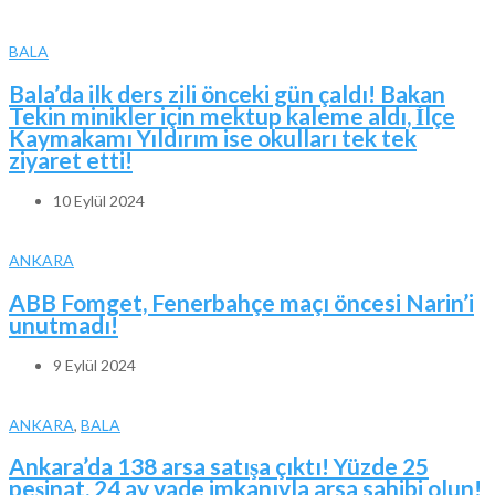
BALA
Bala’da ilk ders zili önceki gün çaldı! Bakan
Tekin minikler için mektup kaleme aldı, İlçe
Kaymakamı Yıldırım ise okulları tek tek
ziyaret etti!
10 Eylül 2024
ANKARA
ABB Fomget, Fenerbahçe maçı öncesi Narin’i
unutmadı!
9 Eylül 2024
ANKARA
,
BALA
Ankara’da 138 arsa satışa çıktı! Yüzde 25
peşinat, 24 ay vade imkanıyla arsa sahibi olun!