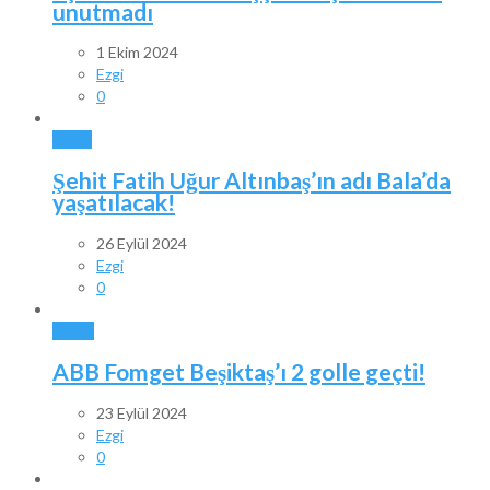
unutmadı
1 Ekim 2024
Ezgi
0
BALA
Şehit Fatih Uğur Altınbaş’ın adı Bala’da
yaşatılacak!
26 Eylül 2024
Ezgi
0
SPOR
ABB Fomget Beşiktaş’ı 2 golle geçti!
23 Eylül 2024
Ezgi
0