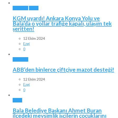
ANKARA
BALA
KGM uyardı! Ankara Konya Yolu ve
Bala’da o yollar trafiğe kapalı, ulaşım tek
şeritten!
12 Ekim 2024
Ezgi
0
ANKARA
ABB’den binlerce çiftçiye mazot desteği!
12 Ekim 2024
Ezgi
0
BALA
Bala Belediye Başkanı Ahmet Buran
ilçedeki mevsimlik işçilerin çocuklarını