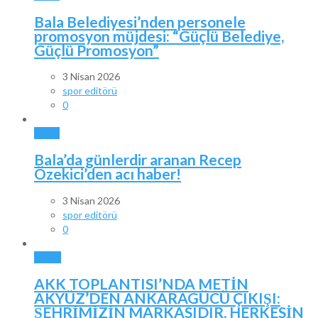
Bala Belediyesi’nden personele
promosyon müjdesi: “Güçlü Belediye,
Güçlü Promosyon”
3 Nisan 2026
spor editörü
0
BALA
Bala’da günlerdir aranan Recep
Özekici’den acı haber!
3 Nisan 2026
spor editörü
0
SPOR
AKK TOPLANTISI’NDA METİN
AKYÜZ’DEN ANKARAGÜCÜ ÇIKIŞI:
ŞEHRİMİZİN MARKASIDIR, HERKESİN