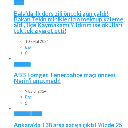
BALA
Bala’da ilk ders zili önceki gün çaldı!
Bakan Tekin minikler için mektup kaleme
aldı, İlçe Kaymakamı Yıldırım ise okulları
tek tek ziyaret etti!
10 Eylül 2024
Ezgi
0
ANKARA
ABB Fomget, Fenerbahçe maçı öncesi
Narin’i unutmadı!
9 Eylül 2024
Ezgi
0
ANKARA
BALA
Ankara’da 138 arsa satışa çıktı! Yüzde 25