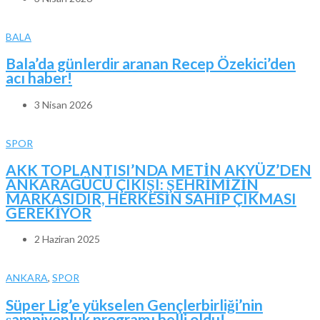
BALA
Bala’da günlerdir aranan Recep Özekici’den
acı haber!
3 Nisan 2026
SPOR
AKK TOPLANTISI’NDA METİN AKYÜZ’DEN
ANKARAGÜCÜ ÇIKIŞI: ŞEHRİMİZİN
MARKASIDIR, HERKESİN SAHİP ÇIKMASI
GEREKİYOR
2 Haziran 2025
ANKARA
,
SPOR
Süper Lig’e yükselen Gençlerbirliği’nin
şampiyonluk programı belli oldu!