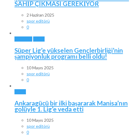
SAHİP ÇIKMASI GEREKİYOR
2 Haziran 2025
spor editörü
0
ANKARA
SPOR
Süper Lig’e yükselen Gençlerbirliği’nin
şampiyonluk programı belli oldu!
10 Mayıs 2025
spor editörü
0
SPOR
Ankaragücü bir ilki başararak Manisa’nın
golüyle 1. Lig’e veda etti
10 Mayıs 2025
spor editörü
0