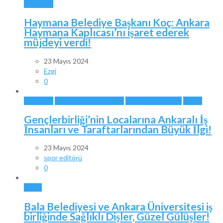
ANKARA
Haymana Belediye Başkanı Koç: Ankara
Haymana Kaplıcası’nı işaret ederek
müjdeyi verdi!
23 Mayıs 2024
Ezgi
0
ANKARA
ANKARA TAKIMLARI
GENÇLERBİRLİĞİ
SPOR
Gençlerbirliği’nin Localarına Ankaralı İş
İnsanları ve Taraftarlarından Büyük İlgi!
23 Mayıs 2024
spor editörü
0
BALA
Bala Belediyesi ve Ankara Üniversitesi iş
birliğinde Sağlıklı Dişler, Güzel Gülüşler!