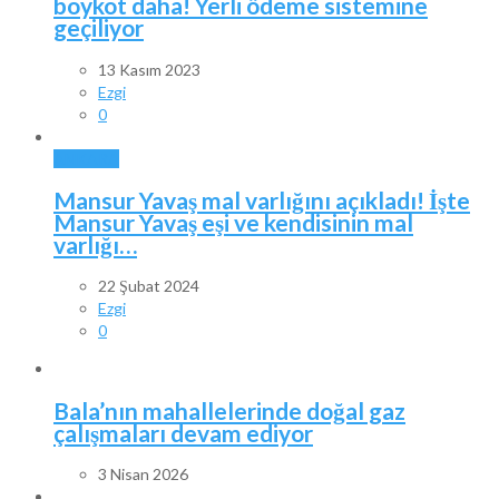
boykot daha! Yerli ödeme sistemine
geçiliyor
13 Kasım 2023
Ezgi
0
ANKARA
Mansur Yavaş mal varlığını açıkladı! İşte
Mansur Yavaş eşi ve kendisinin mal
varlığı…
22 Şubat 2024
Ezgi
0
Bala’nın mahallelerinde doğal gaz
çalışmaları devam ediyor
3 Nisan 2026