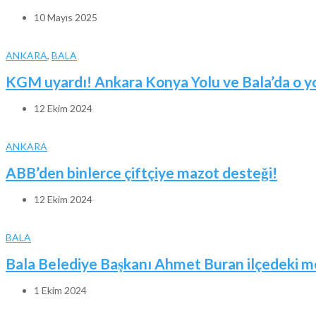
10 Mayıs 2025
ANKARA
,
BALA
KGM uyardı! Ankara Konya Yolu ve Bala’da o yoll
12 Ekim 2024
ANKARA
ABB’den binlerce çiftçiye mazot desteği!
12 Ekim 2024
BALA
Bala Belediye Başkanı Ahmet Buran ilçedeki me
1 Ekim 2024