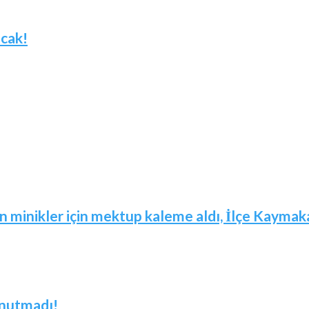
acak!
in minikler için mektup kaleme aldı, İlçe Kaymaka
unutmadı!