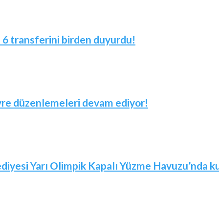
! 6 transferini birden duyurdu!
evre düzenlemeleri devam ediyor!
iyesi Yarı Olimpik Kapalı Yüzme Havuzu’nda kur