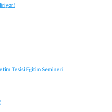
iriyor!
etim Tesisi Eğitim Semineri
!