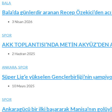
BALA
Bala’da günlerdir aranan Recep Özekici’den acı
3 Nisan 2026
SPOR
AKK TOPLANTISI’NDA METİN AKYÜZ’DEN A
2 Haziran 2025
ANKARA
,
SPOR
Süper Lig’e yükselen Gençlerbirliği’nin şampiyo
10 Mayıs 2025
SPOR
Ankaragücü bir ilki başararak Manisa’nın golüyle