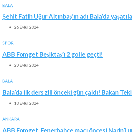
BALA
Şehit Fatih Uğur Altınbaş’ın adı Bala’da yaşatıl
26 Eylül 2024
SPOR
ABB Fomget Beşiktaş’ı 2 golle geçti!
23 Eylül 2024
BALA
Bala’da ilk ders zili önceki gün çaldı! Bakan Tek
10 Eylül 2024
ANKARA
ABB Fomget, Fenerbahçe maçı öncesi Narin’i 