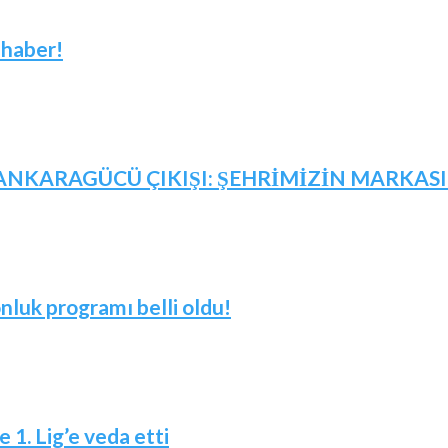
 haber!
NKARAGÜCÜ ÇIKIŞI: ŞEHRİMİZİN MARKASID
nluk programı belli oldu!
 1. Lig’e veda etti