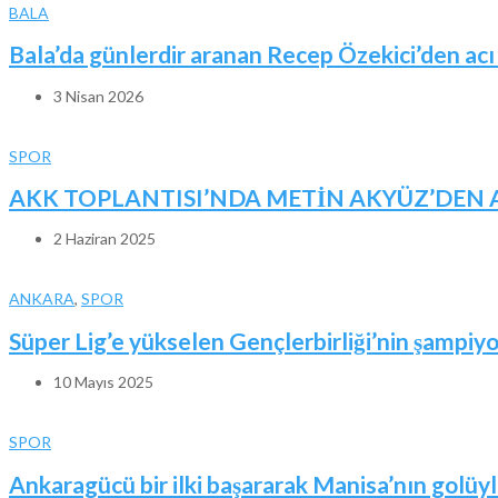
BALA
Bala’da günlerdir aranan Recep Özekici’den acı
3 Nisan 2026
SPOR
AKK TOPLANTISI’NDA METİN AKYÜZ’DEN A
2 Haziran 2025
ANKARA
,
SPOR
Süper Lig’e yükselen Gençlerbirliği’nin şampiyo
10 Mayıs 2025
SPOR
Ankaragücü bir ilki başararak Manisa’nın golüyle