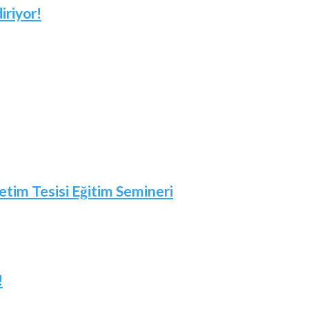
iriyor!
etim Tesisi Eğitim Semineri
!