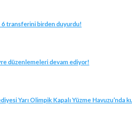
! 6 transferini birden duyurdu!
evre düzenlemeleri devam ediyor!
iyesi Yarı Olimpik Kapalı Yüzme Havuzu’nda kur