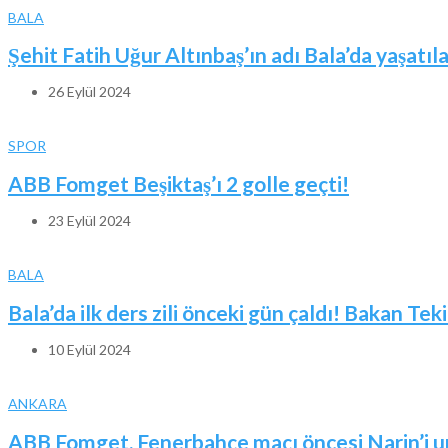
BALA
Şehit Fatih Uğur Altınbaş’ın adı Bala’da yaşatıl
26 Eylül 2024
SPOR
ABB Fomget Beşiktaş’ı 2 golle geçti!
23 Eylül 2024
BALA
Bala’da ilk ders zili önceki gün çaldı! Bakan Tek
10 Eylül 2024
ANKARA
ABB Fomget, Fenerbahçe maçı öncesi Narin’i 