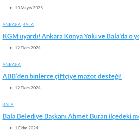
10 Mayıs 2025
ANKARA
,
BALA
KGM uyardı! Ankara Konya Yolu ve Bala’da o yoll
12 Ekim 2024
ANKARA
ABB’den binlerce çiftçiye mazot desteği!
12 Ekim 2024
BALA
Bala Belediye Başkanı Ahmet Buran ilçedeki me
1 Ekim 2024