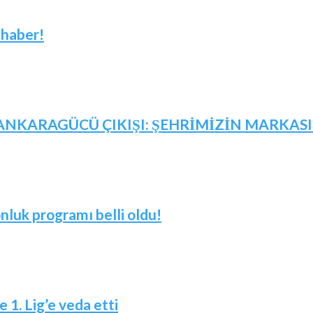
 haber!
NKARAGÜCÜ ÇIKIŞI: ŞEHRİMİZİN MARKASID
nluk programı belli oldu!
 1. Lig’e veda etti