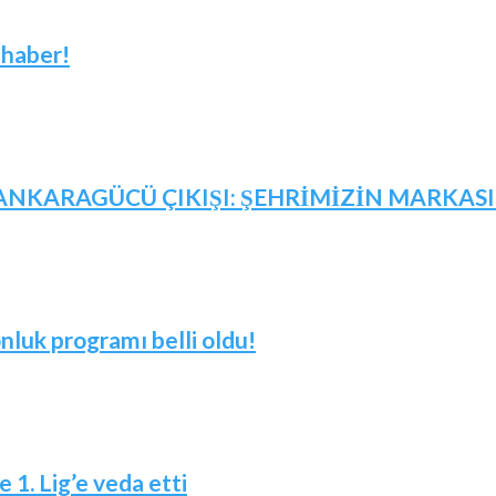
 haber!
NKARAGÜCÜ ÇIKIŞI: ŞEHRİMİZİN MARKASID
nluk programı belli oldu!
 1. Lig’e veda etti