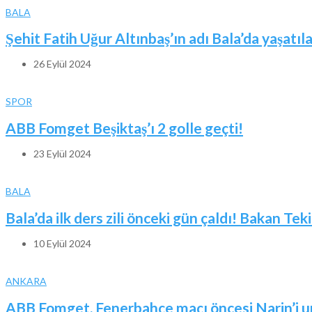
BALA
Şehit Fatih Uğur Altınbaş’ın adı Bala’da yaşatıl
26 Eylül 2024
SPOR
ABB Fomget Beşiktaş’ı 2 golle geçti!
23 Eylül 2024
BALA
Bala’da ilk ders zili önceki gün çaldı! Bakan Tek
10 Eylül 2024
ANKARA
ABB Fomget, Fenerbahçe maçı öncesi Narin’i 