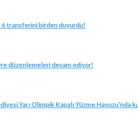
! 6 transferini birden duyurdu!
evre düzenlemeleri devam ediyor!
iyesi Yarı Olimpik Kapalı Yüzme Havuzu’nda kur