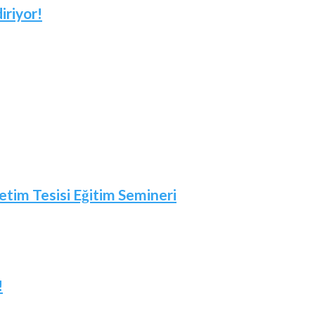
iriyor!
etim Tesisi Eğitim Semineri
!