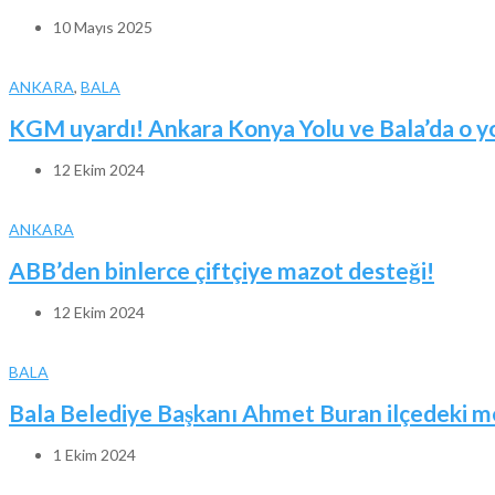
10 Mayıs 2025
ANKARA
,
BALA
KGM uyardı! Ankara Konya Yolu ve Bala’da o yoll
12 Ekim 2024
ANKARA
ABB’den binlerce çiftçiye mazot desteği!
12 Ekim 2024
BALA
Bala Belediye Başkanı Ahmet Buran ilçedeki me
1 Ekim 2024