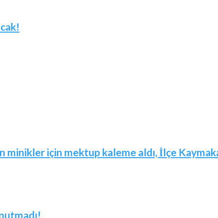
acak!
in minikler için mektup kaleme aldı, İlçe Kaymaka
unutmadı!