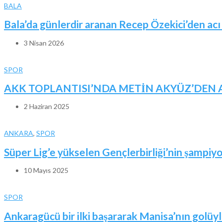
BALA
Bala’da günlerdir aranan Recep Özekici’den acı
3 Nisan 2026
SPOR
AKK TOPLANTISI’NDA METİN AKYÜZ’DEN A
2 Haziran 2025
ANKARA
,
SPOR
Süper Lig’e yükselen Gençlerbirliği’nin şampiyo
10 Mayıs 2025
SPOR
Ankaragücü bir ilki başararak Manisa’nın golüyle