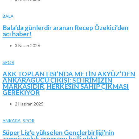
BALA
Bala’da günlerdir aranan Recep Özekici’den
acı haber!
3 Nisan 2026
SPOR
AKK TOPLANTISI’NDA METİN AKYÜZ’DEN
ANKARAGÜCÜ ÇIKIŞI: ŞEHRİMİZİN
MARKASIDIR, HERKESİN SAHİP ÇIKMASI
GEREKİYOR
2 Haziran 2025
ANKARA
,
SPOR
Süper Lig’e yükselen Gençlerbirliği’nin
şampiyonluk programı belli oldu!