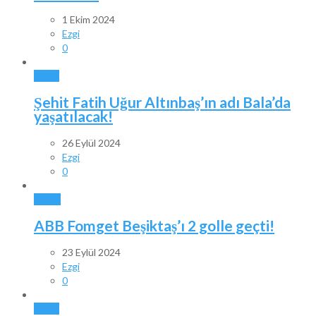
1 Ekim 2024
Ezgi
0
BALA
Şehit Fatih Uğur Altınbaş’ın adı Bala’da
yaşatılacak!
26 Eylül 2024
Ezgi
0
SPOR
ABB Fomget Beşiktaş’ı 2 golle geçti!
23 Eylül 2024
Ezgi
0
BALA