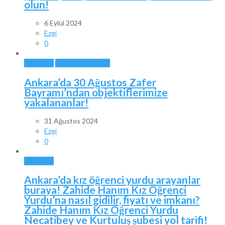
olun!
6 Eylül 2024
Ezgi
0
ANKARA
ÖZEL HABERLER
Ankara’da 30 Ağustos Zafer
Bayramı’ndan objektiflerimize
yakalananlar!
31 Ağustos 2024
Ezgi
0
ANKARA
Ankara’da kız öğrenci yurdu arayanlar
buraya! Zahide Hanım Kız Öğrenci
Yurdu’na nasıl gidilir, fiyatı ve imkanı?
Zahide Hanım Kız Öğrenci Yurdu
Necatibey ve Kurtuluş şubesi yol tarifi!