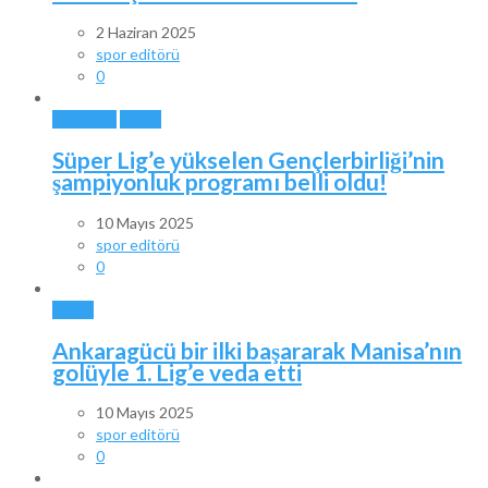
2 Haziran 2025
spor editörü
0
ANKARA
SPOR
Süper Lig’e yükselen Gençlerbirliği’nin
şampiyonluk programı belli oldu!
10 Mayıs 2025
spor editörü
0
SPOR
Ankaragücü bir ilki başararak Manisa’nın
golüyle 1. Lig’e veda etti
10 Mayıs 2025
spor editörü
0