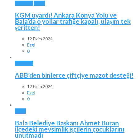
ANKARA
BALA
KGM uyardı! Ankara Konya Yolu ve
Bala’da o yollar trafiğe kapalı, ulaşım tek
şeritten!
12 Ekim 2024
Ezgi
0
ANKARA
ABB’den binlerce çiftçiye mazot desteği!
12 Ekim 2024
Ezgi
0
BALA
Bala Belediye Başkanı Ahmet Buran
ilçedeki mevsimlik işçilerin çocuklarını
unutmadı