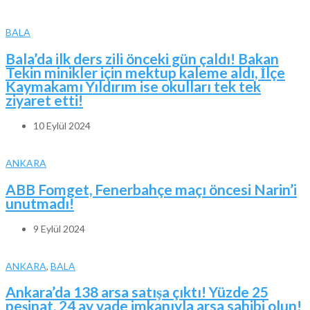
BALA
Bala’da ilk ders zili önceki gün çaldı! Bakan
Tekin minikler için mektup kaleme aldı, İlçe
Kaymakamı Yıldırım ise okulları tek tek
ziyaret etti!
10 Eylül 2024
ANKARA
ABB Fomget, Fenerbahçe maçı öncesi Narin’i
unutmadı!
9 Eylül 2024
ANKARA
,
BALA
Ankara’da 138 arsa satışa çıktı! Yüzde 25
peşinat, 24 ay vade imkanıyla arsa sahibi olun!