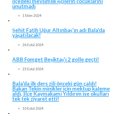
ilçedeki mevsimlik işçilerin çocuklarını
unutmadı
1 Ekim 2024
Şehit Fatih Uğur Altınbaş’ın adı Bala’da
yaşatılacak!
26 Eylül 2024
ABB Fomget Beşiktaş’ı 2 golle geçti!
23 Eylül 2024
Bala’da ilk ders zili önceki gün çaldı!
Bakan Tekin minikler için mektup kaleme
aldı, İlçe Kaymakamı Yıldırım ise okulları
tek tek ziyaret etti!
10 Eylül 2024