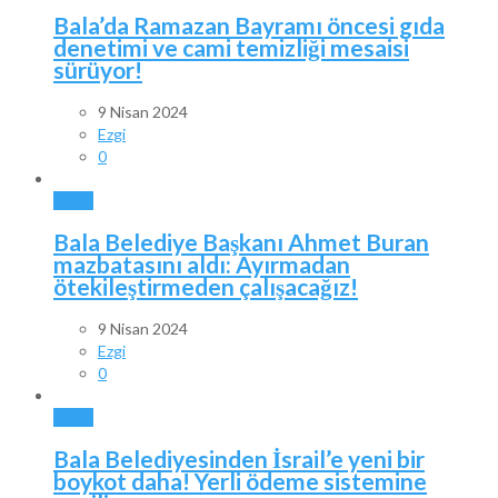
Bala’da Ramazan Bayramı öncesi gıda
denetimi ve cami temizliği mesaisi
sürüyor!
9 Nisan 2024
Ezgi
0
BALA
Bala Belediye Başkanı Ahmet Buran
mazbatasını aldı: Ayırmadan
ötekileştirmeden çalışacağız!
9 Nisan 2024
Ezgi
0
BALA
Bala Belediyesinden İsrail’e yeni bir
boykot daha! Yerli ödeme sistemine