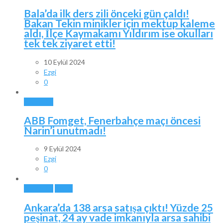
Bala’da ilk ders zili önceki gün çaldı!
Bakan Tekin minikler için mektup kaleme
aldı, İlçe Kaymakamı Yıldırım ise okulları
tek tek ziyaret etti!
10 Eylül 2024
Ezgi
0
ANKARA
ABB Fomget, Fenerbahçe maçı öncesi
Narin’i unutmadı!
9 Eylül 2024
Ezgi
0
ANKARA
BALA
Ankara’da 138 arsa satışa çıktı! Yüzde 25
peşinat, 24 ay vade imkanıyla arsa sahibi