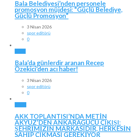
Bala Belediyesi’nden personele
promosyon müjdesi: “Güçlü Belediye,
Güçlü Promosyon”
3 Nisan 2026
spor editörü
0
BALA
Bala’da günlerdir aranan Recep
Özekici’den acı haber!
3 Nisan 2026
spor editörü
0
SPOR
AKK TOPLANTISI’NDA METİN
AKYÜZ’DEN ANKARAGÜCÜ ÇIKIŞI:
ŞEHRİMİZİN MARKASIDIR, HERKESİN
SAHİP ÇIKMASI GEREKİYOR