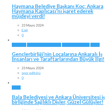
Haymana Belediye Başkanı Koç: Ankara
Haymana Kaplıcası’nı işaret ederek
müjdeyi verdi!
23 Mayıs 2024
Ezgi
0
ANKARA
ANKARA TAKIMLARI
GENÇLERBİRLİĞİ
SPOR
Gençlerbirliği’nin Localarına Ankaralı İş
İnsanları ve Taraftarlarından Büyük İlgi!
23 Mayıs 2024
spor editörü
0
BALA
Bala Belediyesi ve Ankara Üniversitesi iş
birliğinde Sağlıklı Dişler, Güzel Gülüşler!